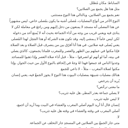
الساباط: مكان مُظلل.
مثل هذا هل يجمع بين الصلاتين؟
نعم يجمع بين الصلاتين، وبالتالي هذا النوع مستثنى.
النوع الأخر من أنواع المصليات، مُصلى أشبه ما يكون بمُصلى خاص، ليس مشهوراً
عن هذا المصلى أنه مسجد لا يمنعون من دخل إليهم ومن راجعَ في معاملة لكن لا
ينادى فيه ويعني قريب من وجه من أداء الجماعة بحيث أنه لا يُمنع أحد من دخوله
لكن ليس عاماً لا يـمشى إليه، وقد تكون هذه الشركة أو هذا المَحِل لهذا المُصلى
يعني يُصلى فيه صلاتين، في هذا أنا أفرّق بين من ينصرف قبل الصلاة و بعد الصلاة.
فإذا مكثوا في عملهم بين الظهر والعصر وللمغرب فلماذا يجمعون، كالذي يصلي
في بيته، أما لو أنهم لو انصرفوا – مثلاً – قبل أداء صلاة العصر وإذا ذهبوا للمساجد
وجدوا الناس قد جمعوا فهذا لهُ وجهٌ في إلحاقهِ بالنوع الأول من حيث الجواز، وإذا
مكثوا لصلاة المغرب – مثلاً – لا داعي للجمع.
هنالك مصليات شبيهَة بمصليات البيوت هذا النوع لا يجوز الجمعُ فيه، يعني إنسان
يُريد أن يترخص.
ما معنى ترخّص؟
لا يصلي جماعة بعذر المطر، هل عليه تثريب؟
لا ليس عليه تثريب.
إنسان قال أنا أريد اليوم أصلي المغرب والعشاء في البيت وما أريد أن اجمع،
أصلي المغرب في وقته والعشاء في وقته هل عليه تثريب؟
لا.
متى جاز الجمعُ بين الصلاتين في المسجدِ جاز التخلف عن الجماعة.