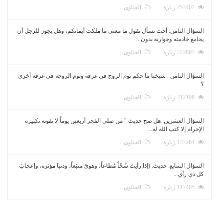
253407 زيارة
الفتاوى
السؤال الثامن: أخت تسأل تقول ما معنى ما ملكت أيمانكم، وهل يجوز للرجل أن
يجامع خادمته وجواريه بدون...
222807 زيارة
الفتاوى
السؤال الثامن : شيخنا ما حكم نوم الزوج في غرفة ونوم الزوجة في غرفة أخرى
؟
212108 زيارة
الفتاوى
السؤال العشرين: هل صح حديث " من صلى الفجر أربعين يوماً لا تفوته تكبيرة
الإحرام إلا كتب الله له...
137264 زيارة
الفتاوى
السؤال السابع: حديث: (إذا رأيتَ شُحّاً مُطاعاً، وهوىً متبَعاً، ودنيا مؤثرة، وإعجابَ
كل ذي رأي...
117405 زيارة
الفتاوى