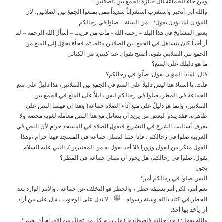
ومن جاء للجماعة نالَ جائزة الجمع بين الصلاتين.
والله أني أتحير واستغرب استغراباً شديداً ممن يمنعوا الجمعَ بين الصلاتين، لأن
المؤذن لما يؤذن يقول: – من السنة – صلوا في رحالكم.
بعض المشايخ في هذا البلد – رحمه الله – مات من قريب – أسأل الله الرحمة – لم
أر أحداً كان يتساهل في الجمع بين الصلاتين مثله، ثم فجأة تحوّل إلى المنع من
الجمع بين الصلاتين بقوة، أصبح يقول: عنه كبيرة من الكبائر.
ما هو دليلك على المنع؟
قال: لماذا المؤذن يقول: صلّوا في رحالكم؟
قلت: يا استاذ هذا ليس دليلاً على المنع في الجمع بين الصلاتين، هذا دليلٌ على منع
الجماعة في المطر، صلوا في رحالكم ليس دليلاً على المنع في الجمع بين
الصلاتين، وإنما هو دليلٌ على منع أداء الصلاة جماعة( وهذا إن فهمنا النص على
ظاهره، فقد يبدوا لبعض من يريد أن يتعامل مع هذا النص معاملة لغوية محضة ولا
يعرف أساليب الشرع في التشريع فيقول الصلاة في المسجد حرام لأن النص في
العربية صلوا في رحالكم ، فإذا جئنا لنصلي جماعة في المسجد فهذا حرام ،وهذا
القول منكر من القول وزورا فلا أحد يقول به من المعتبرين)، النبي عليه السلام
يقول::صلوا في رحالكم، هل يجوز أن نصلي جماعة في المطر؟
يجوز.
اليس صلوا في رحالكم أمر؟
نعم أمر، لكن أمر يسبقه حظر ، والحظر هو التخلف عن جماعة ، والأمر الوارد بعد
الحظر في كتاب الله وسنة رسولهِ – ﷺ – لا تدل على الوجوب ، تدل على من أراد
أن يأخذ بها أخذ.
والله يقول: ( وإذا حللتم فاصطادوا ) هل يلزم كل من تحللَ من الإحرام أن يصيد؟