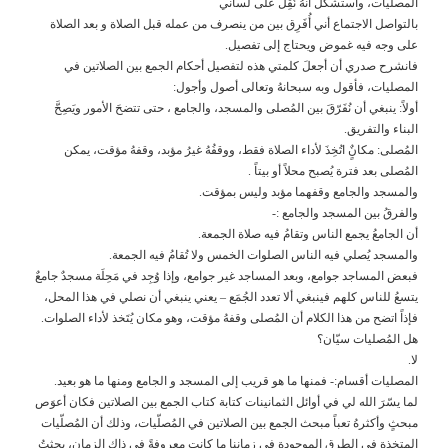
المصليات، واستشكلَ أنهُ نُقِلَ على لساني
بالتواصل الاجتماع أني أُفَرِق بين من ينصرف من عمله قبل الصلاة و بعد الصلاة
على وجه فيه غموض ويحتاج إلى تفصيل.
فانشرح صدري أن أجعلَ كلمتي هذه لتفصيل أحكام الجمع بين الصلاتين في
المصليات، فأقول وبه سبحانهُ وتعالى أصول وأجول:
أولاً: ينبغي أن نُفَرّقَ بين المُصلى والمسجد، والجامع ، حتى تتضحَ الأمور ويَصِحَّ
البناء والتفريق.
المُصلى: مكانٌٍ اتُخِذَ لأداء الصلاة فقط، ووقفُهُ غيرُ مؤبد، وقفهُ مؤقت، يمكن
المُصلى بعد فترة يُصبح محلاً أو بيتاً .
والمسجد والجامع وقفهما مؤبد وليس بمؤقت.
والفرقُ بين المسجد والجامع :-
أن الجامعُ يجمع الناس وتقامُ فيه صلاة الجمعة.
والمسجد يُصلي فيه الناس الصلوات الخمس ولا تُقامُ فيه الجمعة.
فبعض المساجد جوامع، وبعد المساجد غير جوامع، وإذا وُجِد في مَحِلَة مسجدٌ جامعٌ
يتسعُ للناس كلهم فينبغي ألا تعدد الجُمَع – يعني ينبغي أن نصلي في هذا المحل،
فإذاً اتضح من هذا الكلام أن المُصلى وقفهُ مؤقت، وهو مكان يُتَخذ لأداء الصلوات.
هل المُصليات سيّان؟
لا.
المصليات أقسام:- فمنها ما هو قريب إلى المسجد و الجامع ومنها ما هو بعيد.
لما يسّرَ الله لي في أوائل الثمانينات كتابة كتاب الجمع بين الصلاتين فكان أعوَص
مبحثٍ وأكثرهُ تعباً مبحث الجمع بين الصلاتين في المُصلّيات، وذلك أن المُصلّيات
المتخذة في الطرق الموجودة في زماننا ما كانت معروفةً في ذاك الزمان، بحثتُ