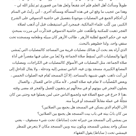
طويلاً وسألتُ أهل العلم فلم أجد مَقنعاً ولعل هذا من قصوري ثم يَسَّرَ الله لي –
وهذا من عجيب ما وقع لي في هذه المسألة ومسألة أخرى – أني رأيتُ في المنام
أن أحكام الجمع في المصليات موجودةٌ بتفصيل في حاشية الدسوقي على الشرح
الكبير، مِن كُتُب علماء المالكية، فبمجرد أني استيقظت قبل أن أذهب لصلاة
الفجر ذهبت للمكتبة واطّلعت على حاشية الدسوقي فتذكّرت أني مررت بمبحثٍ
فيه عن حكم الجمع لطلبة الأزهر ، طالب الأزهر كان مبيتُه وطعامه ومسجده تحت
سقفٍ واحد، ولذا خصّوهم بالبحث.
الذي أراه بعد بحث أن هنالك مصليات قريبة من المساجد كالمصليات التي يُمشى
إليها والمصليات التي تُسقِطُ صلاة الجماعة ولا يُعدُ من صلىَ فيها مقصراً في أداءِ
صلاة الجماعة، مثل المصليات في الأسواق كالمصليات في الكراجات، ومصليات
المصانع الكبيرة، مسجد يؤذن فيه، الناس تمشي إليه وتدخله ، ولا يقال للداخلِ إلى
أين أنت ذاهب ،فهي شبيهة بالمساجد، إلا أنّ المسجد تُقام فيه الصلوات الخمس ،
وبعض المُصلّيات لا تقام فيه صلاة الفجر ، لأنه مكان خاص للعمال ، والعمال
يصلون الفجر في بيوتهم أو في محالّهم ثم يذهبون للعمل والفجر قد مضى وقته
،هذا لا حرجَ في جمع الصلاة فيه ولجميع الناس حتى لمن يعملوا فيه وحتى من كان
مَحِلُّهُ في عمله مقابلاً للمسجد أو قريباً منه.
الآن الإمام الذي يسكن في المسجد هل يجمع بين الصلاتين؟
من كان بابُ بيته في باب بيت المسجد هل يجمع بين الصلاتين؟
من يمشي إلى المسجد من جيرانه تحت (ساباط)، تحت شيء مسقوف – يعني
ممكن واحد يمشي للمسجد ويكون بينه وبين المسجد مكان لا يتعرض للمطر
فيمشي تحت ( ساباط) يقول الفقهاء.