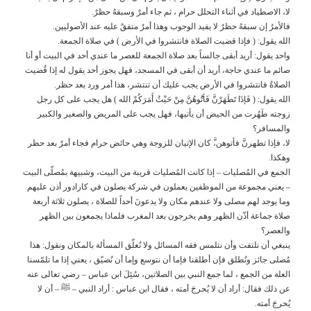
لا، الاصطياد في أثناء التحلل حرام ، ثم جاء أمرٌ وسبقهُ حظرٌ.
فالأمرُ إن سبقهُ حظرٌ لا يفيد الوجوب وهذا أمرٌ متفقٌ عليه عند الأصوليين.
الله يقول: ( فإذا قضيت الصلاة فانتشروا في الأرض ) في صلاة الجمعة.
واحد يقول: أريد أبقى جالساً بعد صلاة الجمعة للعصر ما عندي أحد في البيت أو أنا
صائم ما عندي حاجة، أريد أن أبقى في المسجد، فهل يجوز أحد يقول له إذا قُضيت
الصلاةُ فانتشروا في الأرض يجب عليك أن تنتشر، هذا أمر ورد بعد حظر.
الله يقول: ( فَإذَا تَطَهَرْنَّ فَأتُُوهُنَّ مِنْ حَيْثُ أَمَرَكُمْ الله ) هل يجب على كل رجل
زوجته طَهُرت من الحيض أن يأتيها، فهل يجب على المريض والصغير والكبير
والمسافر؟
لا، فإذا تطهرنَّ فأتوهن،َّ كان الإتيان للزوجة وهي حائض حرام فجاء أمرٌ بعد حظر
وهكذا.
الجمع في المُصليات – إذا كانت المُصليات قريبة من البيت، وشبيهة بمُصلّى البيت
– يعني مجموعة من الموظفين يعملون في شركة يصلون في كارادور أذن عليهم
وما يوجد لهم مصلى ولا عندهم مكان ولا يدعونَ أحداً للصلاة ، يصلون ثلاثة أربعة
صلاة جماعة أذّن الظهر وهم يخرجون بعد المغرب فلماذا يجمعون بين الظهر
والعصر؟
ينبغي أن نلتفت وأن نتلمس فقه المسائل ولا نُعلّق المسألة بالمكان ونقول: هذا
مُصلى جائز ونُطلق فإن أطلقنا فإما أن نتوسع وإما أن نُضيّق ، يعني إذا ما تلمّسنا
العلة من الجمع ، لما جمع النبي بين الصلاتين، سُئِلَ ابن عباس – رضي تعالى عنه
عن ذلك فقال: أراد أن لا يُحرجَ أمته ، فقال ابن عباس : أراد النبي – ﷺ – أن لا
يُحرجَ أمته.