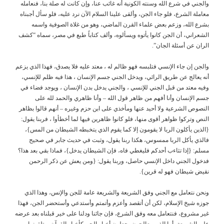
والجني في شرع الله وسنته الكونية أنه غائب عنا، وإن كانت له صلة بنا، فنعامله
معاملة الشرع، فلو جاء الجن، وألقى علينا السلام الآن نرد عليه، فلو سأل أجبناه
بشرع الله، وزعم بعض علماء القرن الماضي، وهو من غلاة الصوفية واسمه
الشعراني، أن الجن كانوا يأتوه ويسألوه، وألف كتاباً طبع في مصر، سماه “كشف
الران عن أسئلة الجان”.
والجن إن جاء الإنسي فتلبسه فهو ظالم له ، معتد عليه فلا يصدق، فهذا الذي يزعم
أنه يعالج عن طريق الرائي، ويدخل الجني جسم الإنسان ، هذا فيه ظلم للإنسي،
وفيه معتد من قبل الجني للإنسي ، والجني يدخل بدن الإنسان ، ويوجد فضاء في
جسم الإنسان وأنا أفهم من ظاهر قول الله – وأنا ظاهري والحمد لله على
النصوص الشرعية ولا أحيد عنها ومأخذي على ابن حزم وغيره – أنهم قالوا بظاهر
النص وتركوا ظواهر أقوى منها، فلو كانوا ظاهرين فيها لما أخطأوا ، فربنا يقول:
{الذين يأكلون الربا لا يقومون إلا كما يقوم الذي يتخبطه الشيطان من المس}،
فالذي يأكل الربا ممسوس، هكذا ربنا يقول، وثبت في حديث جابر في صحيح
مسلم: {إذا تثاءب أحدكم فليغطي فاه، فإن الشيطان يدخل}، فماذا بقي بعد هذا؟
فدخول الجني داخل الإنسي حاصل، وربنا يقول: {ومن يعش عن ذكر الرحمن
نقيض شيطان فهو له قرين}.
ونحن نتعامل مع الجني وفق الشريعة والشريعة عامة للجن والإنس، وهذا الذي
جوزه شيخ الإسلام، لكن أن أتقصد وأعزم وأتمتم وأستدعي وأستحضر الجن، فهذا
غير مشروع، فنتعامل معه وفق الشرع، فإن جائنا ودلنا على خير قبلناه بعد عرضه
على الشريعة، أما الذين يعالجون يجعلون أخبار الجن كأخبار القرآن ويتلقونها