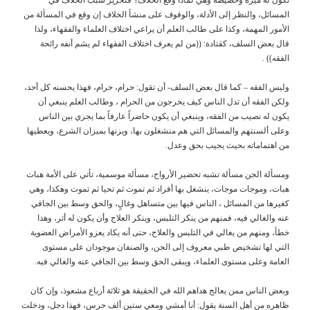
المسائل، والنظر إلى الأدلة، والوقوف على منشأ الخلاف إن وقع في المسألة من
الأمور المهمة، وكذا على طالب العلم أن يراعي اختلاف العلماء والفقهاء، ولذا
قال بعض السلف، كقتادة: ((من لم يعرف اختلاف الفقهاء لم يشم أنفه رائحة
الفقه)) .
وليس الفقه – كما قال بعض السلف- أن تقول: حرام، حرام، فهذا يحسنه كل أحد،
ولكن الفقه أن تدل الناس كيف يخرجون من الحرام ، وطالب العلم ينبغي أن
يكون له نصيب من الفقه، وينبغي أن يكون حاضراً عارفاً بما يجري بين الناس
وعلى ألسنتهم والمسائل التي هم منشغلون بها، ويزنها بميزان الشرع، ويعطيها
من اهتماماته بحيث يجيب بحق وعدل.
ومسألة الجن مسألة تشبه تحضير الأرواح، مسألة موسمية، تأتي على الأمة هبات
هبات، وموجات موجات، ينشغل بها أفراد ثم تموت ثم تحيا ثم تموت وهكذا، وهي
كغيرها من المسائل ، الناس فيها بين متساهل وغالٍ، والحق وسط بين الجافي
عنه والغالي فيه، فمنهم من ينكر التلبس، وينكر العلاج وأن يكون له أثر، وهذا
خطأ، ومنهم من يغالي في التلبس والعلاج، حتى أنه يكاد يعزو الأمراض العضوية
التي لها تشخيص طبي معروف إلى الجن، والصنفان موجودان على مستوى
العامة وعلى مستوى العلماء، ويبقى الحق وسط بين الجافي عنه والغالي فيه.
وبعض الناس ممن يعالج هداهم الله في الحقيقة هو ثلاثة أرباع مشعوذ، وإن كان
ظاهره من أهل السنة يقول: أنا أمشي ومعي ستين ألف حرس، فهذا دجل، ودخلت