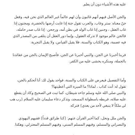
عليه هذه الأشياء دون أن يعلم.
والجن الأصل فيهم أنهم غائبون وأن لهم عالماً غير العالم الذي نحن فيه، وفعل
جنّ معناه: ستر وغاب، والعرب تقول جنة إذا غابت أرضها بالخضرة، ومجنون إذا
غاب العقل ، وجنين إذا غاب الولد في بطن أمه، ورجحن : إذا غاب صدر حامله،
فالجن عالم موجود لا تدركه العقول، وإنما دور العقل أن يتلقى من المصدر الذي
فيه عصمة، وهو الكتاب والسنة، فلا يقبل القياس، ولا يقبل التجربة.
فربنا أخبرنا عن الجن، والنبي أخبرنا عن الجن، فأصبح الإيمان بالجن من عقائدنا
بالجملة، ومنكره يخشى عليه من الكفر.
وأما التفصيل فيعرض على الكتاب والسنة، فواحد يقول لك: أنا أتحكم بالجن،
تقول له: أنت كذاب ، لماذا؟ ما الميزة التي أعطيتها؟
والنبي صلى الله عليه وسلم جاءه شيطان، كما ثبت في الصحيح وكاد أن يقطع
عليه صلاته، فربطه باسطوانة المسجد، وتذكر دعاء سليمان عليه السلام {رب هب
لي ملكاً لا ينبغي لأحد من بعدي} فتركه.
والجن ملل ونحل، كما أخبر القرآن عنهم: {كنا طرائق قدداً} ففيهم اليهودي
والنصراني والمسلم، وفيهم المسلم السني، وفيهم المسلم المعتزلي، وهكذا.