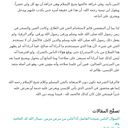
النبي يأتيه، وفي خرافة عالجها شيخ الإسلام وهي خرافة أن مع كل ولي خضراً،
ويقول ابن تيمية رحمه الله، أن هذا في حقيقة أمره جني يكذب عليهم ويدجل
ويفتري على أتباعه.
لذا بما أن المقتضى قائم لاستخدام الجن في العلاج، وكانت العين والسحر في
زمن رسول الله صلى الله عليه وسلم ورقى رسول الله ورقي، وأقر الرقيا، ولم
يفعل ذلك رسول الله صلى الله عليه وسلم والدين كامل، فالأصل أن لا نستخدم
الجن في شيء، لأن هذا الذي سيستخدم ما أدرانا أنه صالح، فما أدرانا أنه لم يظهر
هذا الصلاح من باب الاستدراج حتى يوقع هؤلاء الناس بالشرك، ولو افترضنا أنه
ليس كذلك فما أدرانا أنه سيبقى على صلاحه؟ وما المانع أن يتحول ويصبح فيما بعد
من المرتدين الضالين، فمن أين علمنا صلاحه وأنه مؤمن تقي، وهو في أصله متعد
على الإنسي، ظالم له.
فالرقيا الشرعية تكون دون الاستعانة بالجن المسلم وكلام شيخ الإسلام رحمه الله
إنما هو محصور في الجني الذي يأتي للإنسي ويعرض عليه خدمة أو يعرض عليه
خبراً فيمتحن فإن كان كذلك فالحمد لله ، فبيننا وبينه دين الله.
تصفّح المقالات
السؤال الثامن شيخنا الفاضل أنا أعاني من مرض مزمن -نسال الله لك العافية-
وقد…