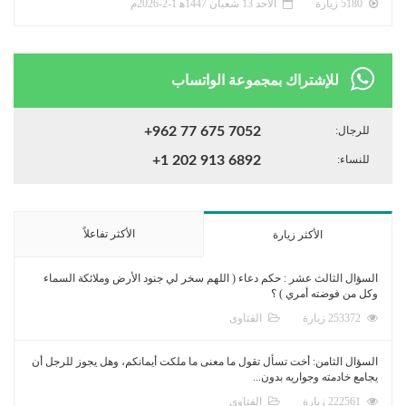
5180 زيارة
الأحد 13 شعبان 1447ﻫ 1-2-2026م
للإشتراك بمجموعة الواتساب
للرجال:
+962 77 675 7052
للنساء:
+1 202 913 6892
الأكثر تفاعلاً
الأكثر زيارة
السؤال الثالث عشر : حكم دعاء ( اللهم سخر لي جنود الأرض وملائكة السماء
وكل من فوضته أمري ) ؟
253372 زيارة
الفتاوى
السؤال الثامن: أخت تسأل تقول ما معنى ما ملكت أيمانكم، وهل يجوز للرجل أن
يجامع خادمته وجواريه بدون...
222561 زيارة
الفتاوى