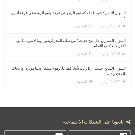
السؤال الثامن : شيخنا ما حكم نوم الزوج في غرفة ونوم الزوجة في غرفة أخرى
؟
212074 زيارة
الفتاوى
السؤال العشرين: هل صح حديث " من صلى الفجر أربعين يوماً لا تفوته تكبيرة
الإحرام إلا كتب الله له...
137215 زيارة
الفتاوى
السؤال السابع: حديث: (إذا رأيتَ شُحّاً مُطاعاً، وهوىً متبَعاً، ودنيا مؤثرة، وإعجابَ
كل ذي رأي...
117327 زيارة
الفتاوى
تابعونا على الشبكات الاجتماعية