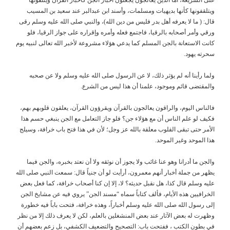
ويتلقفونها كأنها بديهيات ومسلمات، وأسند ابن عبدالبر عند سعيد بن المسيب
قال: ( ما لا يعرفه أهل بدر فليس من دين الله)، والنبي صلى الله عليه وسلم رقى
ورقي وأمر أصحابه بالرقيا، فاجتمع فعله وأمره وإقراره على جواز الرقيا، فلو
كانت الاستعانة بالجن المسلم كما يدعي هؤلاء مشروعة لأخبر الله تعالى لنبيه يوم
سحرته يهود.
ولما رأينا أنه لم يؤثر ذلك، لا عن الرسول صلى الله عليه وسلم ولا عن صحبه
والمقتضى قائم وموجود، علمنا أن هذا ليس من الشرع.
فالناس اليوم، والراقون يعالجون بالقرآن ويقرؤون القرآن، يعلقون قلوبهم بهم،
فكيف لو علم الناس أن مع هؤلاء جن؟ فلو جاز التعامل مع الجن ينبغي حسم هذا
الأمر حتى تبقى القلوب معلقة بالله عز وجل؛ لأن في هذا فتح باب خرافة، وسيلج
هذا الموحد وغير الموحد.
والجن ما أدرانا وهو عنا غائب ولا يجوز أن نوثقه ولا أن نعتد بخبره، والجن فيما
يظهر من جملة أخبار أنهم معمرون، أرأيت لو أن جنياً قال: سمعت النبي صلى الله
عليه وسلم قال كذا، هل نقبل حديثه؟ لا، إلا إن كنا أصحاب خرافة، كما فعل بعض
الخرافيين هذه الأيام، فألف كتاباً سماه “مسند الجن” يروي فيه عن مشايخ الجن
إلى رسول الله صلى الله عليه وسلم أخباراً، وهذه خرافة، فتحت باباً فيه خطورة
وظهرت له بعض الآثار عند بعض المنشغلين بالعلم، لكن لا يعرف ذلك إلا من نظر
في بطون الكتب ، ففتحت باب: التصحيح والتضعيف الكشفي، بل زعم بعضهم أن