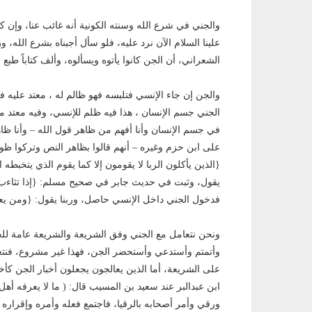
والجني في شرع الله وسنته الكونية أنه غائب عنا، وإن كا
علينا السلام الآن نرد عليه، فلو سأل أجبناه بشرع الله
الشعراني، أن الجن كانوا يأتوه ويسألوه، وألف كتاباً 
والجن إن جاء الإنسي فتلبسه فهو ظالم له ، معتد عليه ف
الجني جسم الإنسان ، هذا فيه ظلم للإنسي، وفيه معتد م
في جسم الإنسان وأنا أفهم من ظاهر قول الله – وأنا ظا
على ابن حزم وغيره – أنهم قالوا بظاهر النص وتركوا ظواهر
{الذين يأكلون الربا لا يقومون إلا كما يقوم الذي يتخبط
يقول، وثبت في حديث جابر في صحيح مسلم: {إذا تثاءب 
فدخول الجني داخل الإنسي حاصل، وربنا يقول: {ومن ي
ونحن نتعامل مع الجني وفق الشريعة والشريعة عامة للج
وأتمتم وأستدعي وأستحضر الجن، فهذا غير مشروع، فنتعا
على الشريعة، أما الذين يعالجون يجعلون أخبار الجن كأخبا
ابن عبدالبر عند سعيد بن المسيب قال: ( ما لا يعرفه أه
ورقي وأمر أصحابه بالرقيا، فاجتمع فعله وأمره وإقراره 