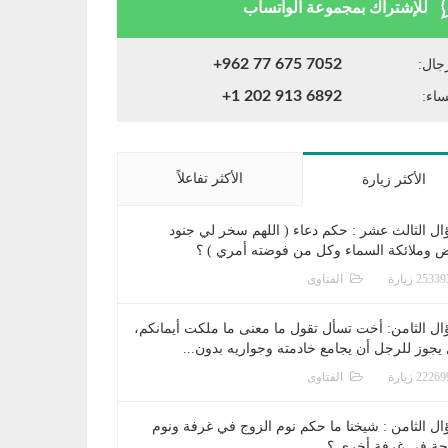
للإشتراك بمجموعة الواتساب
+962 77 675 7052
جال:
+1 202 913 6892
ساء:
الأكثر تفاعلاً
الأكثر زيارة
ال الثالث عشر : حكم دعاء ( اللهم سخر لي جنود
ض وملائكة السماء وكل من فوضته أمري ) ؟
الفتاوى
ال الثامن: أخت تسأل تقول ما معنى ما ملكت أيمانكم،
يجوز للرجل أن يجامع خادمته وجواريه بدون...
الفتاوى
ال الثامن : شيخنا ما حكم نوم الزوج في غرفة ونوم
جة في غرفة أخرى ؟