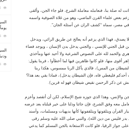
212091 زيارة
نت له صلة بنا، فنعامله معاملة الشرع، فلو جاء الجن، وألقى
، وزعم بعض علماء القرن الماضي، وهو من غلاة الصوفية واسمه
السؤ
طبع في مصر، سماه “كشف الران عن أسئلة الجان”.
يوماً
137234 زيارة
لا يصدق، فهذا الذي يزعم أنه يعالج عن طريق الرائي، ويدخل
ن قبل الجني للإنسي ، والجني يدخل بدن الإنسان ، ويوجد فضاء
السؤا
هري والحمد لله على النصوص الشرعية ولا أحيد عنها ومأخذي
ودني
 أقوى منها، فلو كانوا ظاهرين فيها لما أخطأوا ، فربنا يقول:
117374 زيارة
ه الشيطان من المس}، فالذي يأكل الربا ممسوس، هكذا ربنا
أحدكم فليغطي فاه، فإن الشيطان يدخل}، فماذا بقي بعد هذا؟
عش عن ذكر الرحمن نقيض شيطان فهو له قرين}.
ن والإنس، وهذا الذي جوزه شيخ الإسلام، لكن أن أتقصد وأعزم
مل معه وفق الشرع، فإن جائنا ودلنا على خير قبلناه بعد عرضه
ر القرآن ويتلقونها ويتلقفونها كأنها بديهيات ومسلمات، وأسند
ل بدر فليس من دين الله)، والنبي صلى الله عليه وسلم رقى
على جواز الرقيا، فلو كانت الاستعانة بالجن المسلم كما يدعي