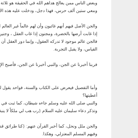
وبعض الناس ممن يعالج هداهم الله في الحقيقة هو ثلاثة
ومعي ستين ألف حرس، فهذا دجل، ودخلت عليه هذه الأش
والجن الأصل فيهم أنهم غائبون وأن لهم عالماً غير العال
إذا غابت أرضها بالخضرة، ومجنون إذا غاب العقل ، وجني
فالجن عالم موجود لا تدركه العقول، وإنما دور العقل أن
القياس، ولا يقبل التجربة.
فربنا أخبرنا عن الجن، والنبي أخبرنا عن الجن، فأصبح ال
وأما التفصيل فيعرض على الكتاب والسنة، فواحد يقول لك: 
أعطيتها؟
والنبي صلى الله عليه وسلم جاءه شيطان، كما ثبت في ا
وتذكر دعاء سليمان عليه السلام {رب هب لي ملكاً لا ينب
والجن ملل ونحل، كما أخبر القرآن عنهم: {كنا طرائق قدد
وفيهم المسلم المعتزلي، وهكذا.