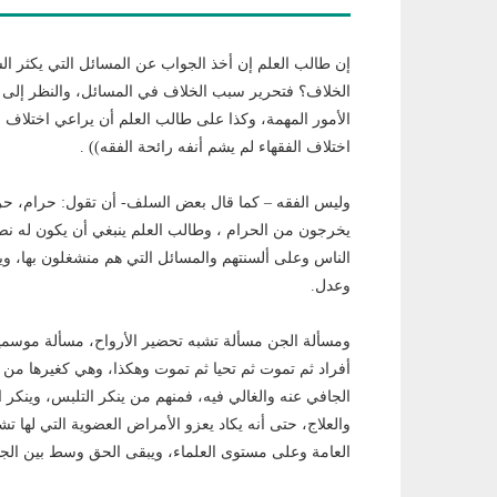
إن طالب العلم إن أخذ الجواب عن المسائل التي يكثر ال
الخلاف؟ فتحرير سبب الخلاف في المسائل، والنظر إلى ا
الأمور المهمة، وكذا على طالب العلم أن يراعي اختلاف ا
اختلاف الفقهاء لم يشم أنفه رائحة الفقه)) .
وليس الفقه – كما قال بعض السلف- أن تقول: حرام، حرا
يخرجون من الحرام ، وطالب العلم ينبغي أن يكون له نصي
الناس وعلى ألسنتهم والمسائل التي هم منشغلون بها، وي
وعدل.
ومسألة الجن مسألة تشبه تحضير الأرواح، مسألة موسمي
أفراد ثم تموت ثم تحيا ثم تموت وهكذا، وهي كغيرها من 
الجافي عنه والغالي فيه، فمنهم من ينكر التلبس، وينكر 
والعلاج، حتى أنه يكاد يعزو الأمراض العضوية التي ل
العامة وعلى مستوى العلماء، ويبقى الحق وسط بين الجاف