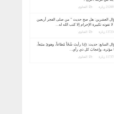
الفتاوى
ال العشرين: هل صح حديث " من صلى الفجر أربعين
 لا تفوته تكبيرة الإحرام إلا كتب الله له...
الفتاوى
ل السابع: حديث: (إذا رأيتَ شُحّاً مُطاعاً، وهوىً متبَعاً،
ا مؤثرة، وإعجابَ كل ذي رأي...
الفتاوى