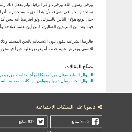
ورقى رسول الله ورقي، وأقر الرقيا، ولم يفعل ذلك رسول
نستخدم الجن في شيء، لأن هذا الذي سيستخدم ما أدرانا أ
حتى يوقع هؤلاء الناس بالشرك، ولو افترضنا أنه ليس كذل
فيما بعد من المرتدين الضالين، فمن أين علمنا صلاحه و
فالرقيا الشرعية تكون دون الاستعانة بالجن المسلم وكلا
للإنسي ويعرض عليه خدمة أو يعرض عليه خبراً فيمتحن فإن 
تصفّح المقالات
السؤال السابع سؤال من امريكا إمرأة اختلعت من زوجه
السؤال: أخت يسأل ذويها ويقولون أنها كانت مصابة بال
تابعونا على الشبكات الاجتماعية
9336 متابع
937 متابع