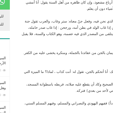
 أرباع مشعوذ، وإن كان ظاهره من أهل السنة يقول: أنا أمشي
ياء دون أن يعلم.
للر
م الذي نحن فيه، وفعل جنّ معناه: ستر وغاب، والعرب تقول جنة
للن
ن إذا غاب الولد في بطن أمه، ورجحن : إذا غاب صدر حامله،
 يتلقى من المصدر الذي فيه عصمة، وهو الكتاب والسنة، فلا يقبل
إيمان بالجن من عقائدنا بالجملة، ومنكره يخشى عليه من الكفر.
السؤ
الأر
253393 زيارة
أنا أتحكم بالجن، تقول له: أنت كذاب ، لماذا؟ ما الميزة التي
السؤ
لصحيح وكاد أن يقطع عليه صلاته، فربطه باسطوانة المسجد،
وهل 
غي لأحد من بعدي} فتركه.
222699 زيارة
اً} ففيهم اليهودي والنصراني والمسلم، وفيهم المسلم السني،
السؤ
الزو