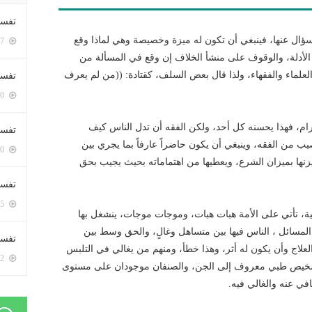
تفسي
سؤال عنها، فينبغي أن تكون له ميزة وخصيصة وهي لماذا وقع
5417 زيارة
لأدلة، والوقوف على منشأ الخلاف إن وقع في المسألة من
لعلماء والفقهاء، ولذا قال بعض السلف، كقتادة: ((من لم يعرف
تفسي
5180 زيارة
م، فهذا يحسنه كل أحد، ولكن الفقه أن تدل الناس كيف
تفسير
ب من الفقه، وينبغي أن يكون حاضراً عارفاً بما يجري بين
5200 زيارة
زنها بميزان الشرع، ويعطيها من اهتماماته بحيث يجيب بحق
تفسير
5085 زيارة
ة، تأتي على الأمة هبات هبات، وموجات موجات، ينشغل بها
المسائل ، الناس فيها بين متساهل وغالٍ، والحق وسط بين
تفسير 
العلاج وأن يكون له أثر، وهذا خطأ، ومنهم من يغالي في التلبس
5202 زيارة
ها تشخيص طبي معروف إلى الجن، والصنفان موجودان على مستوى
ي عنه والغالي فيه.