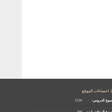
احصاءات الموقع
موع الدروس:
1516
موع المحاضرات:
200