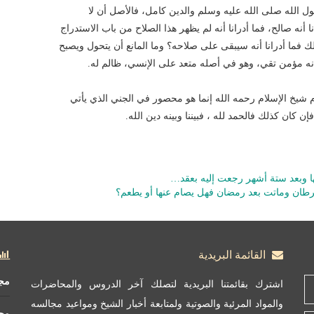
 الله صلى الله عليه وسلم والدين كامل، فالأصل أن لا
نه صالح، فما أدرانا أنه لم يظهر هذا الصلاح من باب الاستدراج
ك فما أدرانا أنه سيبقى على صلاحه؟ وما المانع أن يتحول ويصبح
أنه مؤمن تقي، وهو في أصله متعد على الإنسي، ظالم له.
م شيخ الإسلام رحمه الله إنما هو محصور في الجني الذي يأتي
كان كذلك فالحمد لله ، فبيننا وبينه دين الله.
ا وبعد ستة أشهر رجعت إليه بعقد…
سرطان وماتت بعد رمضان فهل يصام عنها أو يطعم؟
القائمة البريدية
مج
اشترك بقائمتنا البريدية لتصلك آخر الدروس والمحاضرات
والمواد المرئية والصوتية ولمتابعة أخبار الشيخ ومواعيد مجالسه
مج