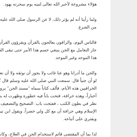
هؤلاء مشروعة لأخبر الله تعالى لنبيه يوم سحرته يهود.
ولما رأينا أنه لم يؤثر ذلك، لا عن الرسول صلى الله عل
من الشرع.
فالناس اليوم، والراقون يعالجون بالقرآن ويقرؤون القرآ
جاز التعامل مع الجن ينبغي حسم هذا الأمر حتى تبقى ال
هذا الموحد وغير الموحد.
والجن ما أدرانا وهو عنا غائب ولا يجوز أن نوثقه ولا أن 
لو أن جنياً قال: سمعت النبي صلى الله عليه وسلم قال ك
الخرافيين هذه الأيام، فألف كتاباً سماه “مسند الجن” 
أخباراً، وهذه خرافة، فتحت باباً فيه خطورة وظهرت له ب
نظر في بطون الكتب ، ففتحت باب: التصحيح والتضعيف ا
الإسلام وهي خرافة أن مع كل ولي خضراً، ويقول ابن تي
ويفتري على أتباعه.
لذا بما أن المقتضى قائم لاستخدام الجن في العلاج، و