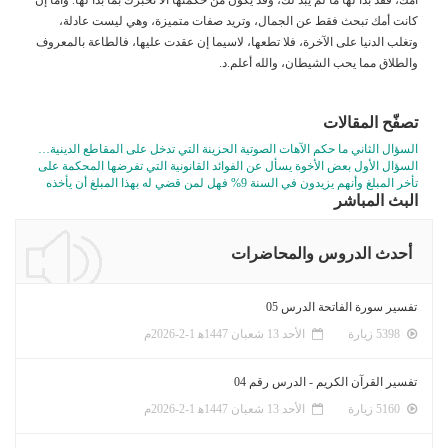
كانت أمك تبحث فقط عن الجمال، وتريد صفات متميزة، وهي ليست عادلة،
وتغلب الدنيا على الآخرة، فلا تطعها، لاسيما إن عقدت عليها، فالطاعة بالمعروف
والطلاق مما يحب الشيطان، والله أعلم.د.
تصفّح المقالات
السؤال الثاني ما حكم الآهات الصوتية الحزينة التي تدخل على المقاطع الدينية…
السؤال الأول بعض الأخوة يسأل عن الفوائد القانونية التي تفرضها المحكمة على
تأخر المبلغ وأنهم يزيدون في السنة 9% فهل لمن قضي له بهذا المبلغ أن يأخذه
البث المباشر
أحدث الدروس والمحاضرات
تفسير سورة الفاتحة الدرس 05
5398 زيارة
الأحد 13 شعبان 1447ﻫ 1-2-2026م
تفسير القرآن الكريم - الدرس رقم 04
5160 زيارة
الأحد 13 شعبان 1447ﻫ 1-2-2026م