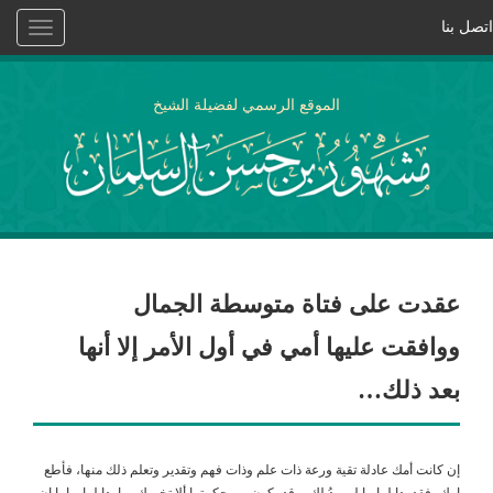
اتصل بنا
Toggle
vigation
الموقع الرسمي لفضيلة الشيخ
عقدت على فتاة متوسطة الجمال
ووافقت عليها أمي في أول الأمر إلا أنها
بعد ذلك…
إن كانت أمك عادلة تقية ورعة ذات علم وذات فهم وتقدير وتعلم ذلك منها، فأطع
امك، فقد بدا لها ما لم يبدُ لك، وقد يكون من حكمتها ألا تخبرك بما بدا لها. واما إن