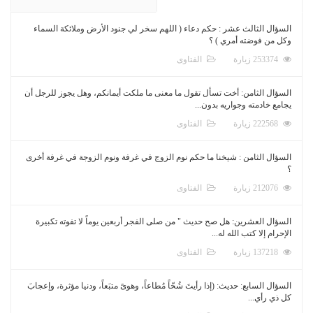
السؤال الثالث عشر : حكم دعاء ( اللهم سخر لي جنود الأرض وملائكة السماء
وكل من فوضته أمري ) ؟
253374 زيارة
الفتاوى
السؤال الثامن: أخت تسأل تقول ما معنى ما ملكت أيمانكم، وهل يجوز للرجل أن
يجامع خادمته وجواريه بدون...
222568 زيارة
الفتاوى
السؤال الثامن : شيخنا ما حكم نوم الزوج في غرفة ونوم الزوجة في غرفة أخرى
؟
212076 زيارة
الفتاوى
السؤال العشرين: هل صح حديث " من صلى الفجر أربعين يوماً لا تفوته تكبيرة
الإحرام إلا كتب الله له...
137218 زيارة
الفتاوى
السؤال السابع: حديث: (إذا رأيتَ شُحّاً مُطاعاً، وهوىً متبَعاً، ودنيا مؤثرة، وإعجابَ
كل ذي رأي...