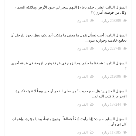
السؤال الثالث عشر : حكم دعاء ( اللهم سخر لي جنود الأرض وملائكة السماء
وكل من فوضته أمري ) ؟
253399 زيارة
الفتاوى
السؤال الثامن: أخت تسأل تقول ما معنى ما ملكت أيمانكم، وهل يجوز للرجل أن
يجامع خادمته وجواريه بدون...
222746 زيارة
الفتاوى
السؤال الثامن : شيخنا ما حكم نوم الزوج في غرفة ونوم الزوجة في غرفة أخرى
؟
212096 زيارة
الفتاوى
السؤال العشرين: هل صح حديث " من صلى الفجر أربعين يوماً لا تفوته تكبيرة
الإحرام إلا كتب الله له...
137244 زيارة
الفتاوى
السؤال السابع: حديث: (إذا رأيتَ شُحّاً مُطاعاً، وهوىً متبَعاً، ودنيا مؤثرة، وإعجابَ
كل ذي رأي...
117385 زيارة
الفتاوى