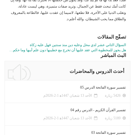
كانت أمك تبحث فقط عن الجمال، وتريد صفات متميزة، وهي ليست عادلة،
وتغلب الدنيا على الآخرة، فلا تطعها، لاسيما إن عقدت عليها، فالطاعة بالمعروف
والطلاق مما يحب الشيطان، والله أعلم.د.
تصفّح المقالات
السؤال الثاني عشر لدي محل وعليه دين منذ سنتين فهل عليه زكاة
هل يجوز للمخطوبة التي عقد عليها أن تخرج مع خطيبها دون علم أبيها وما حكم…
البث المباشر
أحدث الدروس والمحاضرات
تفسير سورة الفاتحة الدرس 05
5426 زيارة
الأحد 13 شعبان 1447ﻫ 1-2-2026م
تفسير القرآن الكريم - الدرس رقم 04
5189 زيارة
الأحد 13 شعبان 1447ﻫ 1-2-2026م
تفسير سورة الفاتحة 03