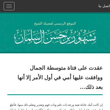
اتصل بنا
Toggle
vigation
الموقع الرسمي لفضيلة الشيخ
عقدت على فتاة متوسطة الجمال
ووافقت عليها أمي في أول الأمر إلا أنها
بعد ذلك…
إن كانت أمك عادلة تقية ورعة ذات علم وذات فهم وتقدير وتعلم ذلك منها، فأطع
امك، فقد بدا لها ما لم يبدُ لك، وقد يكون من حكمتها ألا تخبرك بما بدا لها. واما إن