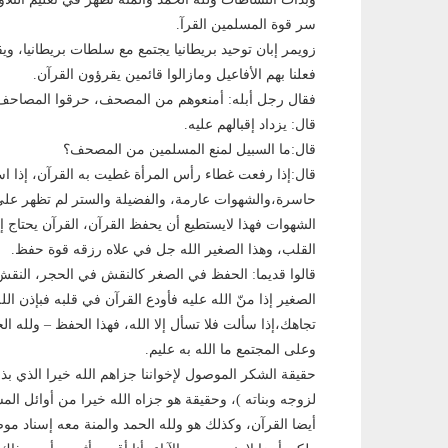
سر قوة المسلمين القرآ.
زويمر إبان توحيد بريطانيا يجتمع مع سلطات بريطانيا، و
فعلنا بهم اﻷفاعيل ومازالوا قائمين يقرؤون القرآن.
فقال رجل أبله: أمنعوهم من المصحف، حرقوا المصاحف
قال: يزداد إقبالهم عليه.
قال:ما السبيل لمنع المسلمين من المصحف؟
قال:إذا رفعت غطاء رأس المرأة غطيت به القرآن، إذا 
حاسرة،والشهوات عارمة، والفضيلة والستر لم تظهر على ا
الشهوات فهذا لايستطيع أن يحفظ القرآن، القرآن يحتاج إ
القلب، وهذا الصغير الله جل في علاه رزقه قوة حفظ.
قالوا قديما: الحفظ في الصغر كالنقش في الحجر، الن
الصغير إذا منّ الله عليه فأودع القرآن في قلبه فبإذن ا
تجاهك،إذا سألت فلا تسأل إلا الله، فهذا الحفظ – ولله ا
وعلى المجتمع ما الله به عليم.
حقيقة الشكر الموصول ﻹخواننا جزاهم الله خيرا الذي بذلو
لزوجه وبناته )، وحقيقة هو جزاه الله خيرا من أوائل المس
أيضا القرآن، وكذلك هو ولله الحمد والمنة معه إسناد مو