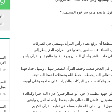
يقول ما هذه ماهو سر قوة المسلمين؟
للر
للن
.
استطعنا أن نرفع غطاء رأس المرأة ،وتمشي في الطرقات
لنساء ،فالمسلمين يبتعدوا عن القرآن، الذي ينظر إلى
لى قلب طاهر وأسأل الله أن يرزقنا قلوبا طاهرة، والقرآن يأسر
السؤ
الأر
قش في الحجر صعب وحفظ القرآن للصغير سهل، وسهل جدا، فهذا
253355 زيارة
لله تعالى الله يحفظه، احفظ الله يحفظك، احفظ الله تجده
لحمد والمنّة – له من البركات والخيرات على صاحبه وعلى أبويه،
السؤ
وهل 
ا جهود عظيمة ( أخونا أبو عبدالرحمن) جزاه الله خيرا وكذلك (
222464 زيارة
تفيدين، فامتن الله تعالى عليه بحفظ ولده له القرآن وابنتين
صول للنبي صلى الله عليه وسلم في تعليم القرآن الكريم.
السؤ
الزو