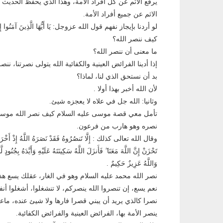
يرفع الاثم عن كل أفراد الامة، وهذا الذي يحفظ الحديث ي
الاثم عن جميع أفراد الأمة.
لو أردنا بإيجاز نفهم قول الله عزوجل: يَا أَيُّهَا الَّذِينَ آمَنُوا إِن تَنص
كيف ننصر الله؟
ما معنى أن ننصر الله؟
إذا أدينا الفرائض العينية والكفائية الله يتولى نصرتنا، ننصر
بد أن نستحق الذي لنا، لماذا؟
لأن الله أخبر بهذا أولا .
وثانيا: الله جل في علاه لا يعجزه شيئ.
تأمل معي قصة موسى عليه السلام كيف نصر الله موس
نصره وهو هارب من فرعون.
وقال الله تعالى كذلك : إِلَّا تَنصُرُوهُ فَقَدْ نَصَرَهُ اللَّهُ إِذْ أَخْرَجَهُ ا
تَحْزَنْ إِنَّ اللَّهَ مَعَنَا ۖ فَأَنزَلَ اللَّهُ سَكِينَتَهُ عَلَيْهِ وَأَيَّدَهُ بِجُنُودٍ
وَاللَّهُ عَزِيزٌ حَكِيمٌ .
نصر الله محمد عليه السلام وهو في الغار، عقلك يسع هذا 
نعم يسع، إن تنصروا الله ينصركم، لا تنشغلوا، أشغلوا 
نصرا كالذي يريد أن يبني قصرا فارها ولا شيئ عنده، ماع
ينصر الأمة بها، الفرائض العينية والفرائض الكفائية.