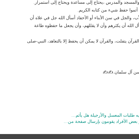
والمسجد والمدرس ،يحتاج إلى مساعدة ويحتاج إلى استمرار.
ين أتموا حفظ شيء من كتابه الكريم.
ﻷب، والجل في سن الأبناء أو اﻷحفاد أسأل الله جل في علاه أن
 الله أن يكثرهم وأن لا يقللهم، وأن يجعل ما حفظوه طاعة
قرآن يتفلت، والقرآن لا يمكن أن يحفظ إلا بالتعاهد، النبي-صلى
حسن آل سلمان.✍✍
فيه طلبات المعسل والأرجيلة هل يأثم…
 بعض الأفراد يقومون بإرسال صفحة من…