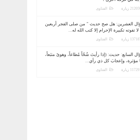
الفتاوى
ال العشرين: هل صح حديث " من صلى الفجر أربعين
 لا تفوته تكبيرة الإحرام إلا كتب الله له...
الفتاوى
ل السابع: حديث: (إذا رأيتَ شُحّاً مُطاعاً، وهوىً متبَعاً،
ا مؤثرة، وإعجابَ كل ذي رأي...
الفتاوى