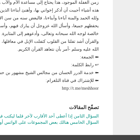
زمن الغفلة الموجود، هذا يحتاج إلى مساعدة اﻷم والأب 
هذه أشياء أحببت أن أذكر إخواني بها، وأهنئ أبناءنا الذ
ولله الحمد والمنة آباءنا وأبناءنا، فالبعض سنه من سن ا
يحفظهم جميعا، وأسأل الله عزوجل أن يبارك فيهم، وأسأل
خالصة لوجه الله سبحانه وتعالى، وأدعوهم إلى المثابرة.
والقرآن أشد تفلتا من القلوب كتفلت اﻹبل في معاقلها، ال
الله عليه وسلم -أمر بأن نتعاهد القرآن الكريم.
⬅ الجمعة:
↩ رابط الكلمة:
⬅ خدمة الدرر الحسان من مجالس الشيخ مشهور بن 
⬅ للإشتراك في قناة التلغرام:
http://t.me/meshhoor
تصفّح المقالات
السؤال الثامن إذا أعطى أحد الأقارب لآخر قلما ليكتب 
السؤال الخامس هنالك بعض المجموعات على الواتس أو