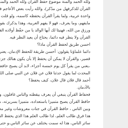
ولله الحمد والمنة موضوع حفظ القرآن ولله الحمد والم
القرآن للذكرفهل من مدّكر)، والله رأيت بعض الأعاجم ف
واحدة عربية، ولما يقرأ القرآن يحفظه كاسمه، ولو قلت ل
مايفهم، وما يعرف، فهو لا يفهم العربية، وهذا يذكرك بقو
ورزق من الله، فهنيئا لك أيها الوالد يا من حفّظ أولاده ا
القرآن ولا ينظر فيه دائما، يحتاج أن يعيد النظر فيه.
احسن طريق لحفظ القرآن ماذا؟
دائما علماؤنا يقولون: أحسن طريقة للحفظ اﻹدمان، يعن
قصير، والقرآن لا يمكن أن يحفظ إلا بأن يكون هنالك جزء
،يعني من يقرأ كل يوم خمسة أجزاء، لابد أن يصبح حافظ
المحدث لما يقول حدثنا فلان عن فلان عن النبي صلى الله
أحمد قال فلان قال علان، كيف يحفظ؟
بالأدمان.
فحفاظ القرآن ينبغي أن يعرف بيقظته والناس غافلون، وب
حافظ القرآن يصبح متميزا باستعداده، متميزا بسريرته، م
وبين الناس ، حافظ القرآن في جنات معروشات وغير مع
هذا فرق طالب العلم، لذا طالب العلم هذا الذي يحفظ ال
سائر الناس، هذا له سمت يختلف عن سائر الناس،و حتى ن