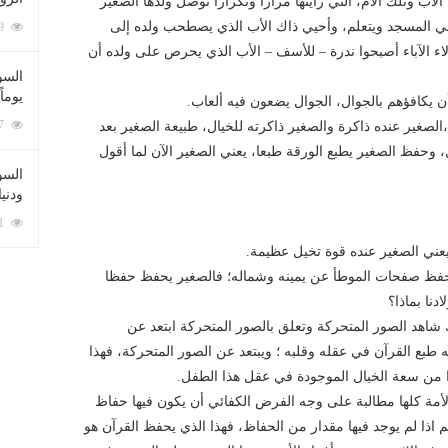
 اﻷب وتلك اﻷم، التي رأيتها مرارا وتكرارا توصل ولدها الصغير
ي المسجد ويتعلم، وأحيي ذاك اﻷب الذي يصطحب ولده إلى
212059 زيارة
الآباء أصبحوا ندرة – للأسف – الأب الذي يحرص على ولده أن
السؤ
يوماً
ن يكافؤهم بالجوال، الجوال يضعون فيه ألعاب.
137187 زيارة
صغير عنده ذاكرة والصغير ذاكرته للخيال، طبيعة الصغير بعد
، وحفظ الصغير يطبع الورقة طبعا، يعني الصغير اﻵن لما أقول
السؤا
ودني
117291 زيارة
عني الصغير عنده قوة تخيل عظيمة.
حفظ صفحات الموطأ عن يمينه وشماله؛ فالصغير يحفظ حفظا
دنا بماذا؟
ك شاهد الصور المتحركة وتعلق بالصور المتحركة ابتعد عن
طبع القرآن في عقله وقلبه ؛ ويبتعد عن الصور المتحركة، فهذا
 من سعة الخيال الموجودة في عقل هذا الطفل.
مة كلها مطالبة على وجه الفرض الكفائي أن يكون فيها حفاظ
م اذا لم يوجد فيها مقدار من الحفاظ، فهذا الذي يحفظ القرآن هو