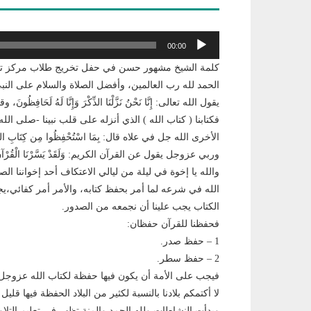
مشغل
00:00
الصوت
كلمة الشيخ مشهور حسن في حفل تخريج طلاب مركز تح
الحمد لله رب العالمين، وأفضل الصلاة والسلام على الن
يقول الله تعالى: إِنَّا نَحْنُ نَزَّلْنَا الذِّكْرَ وَإِنَّا لَهُ لَحَافِ
فكتابنا ( كتاب الله ) الذي أنزله على قلب نبينا -صلى ال
الأخرى الله جل في علاه قال: بِمَا اسْتُحْفِظُوا مِن كِتَاب
وربي عزوجل يقول عن القرآن الكريم: وَلَقَدْ يَسَّرْنَا الْقُرْآنَ لِلذّ
والله يا إخوة في ليلة من ليالي الاعتكاف أحد إخواننا الص
الله في شرعه لما أمر بحفظ كتابه، والأمر أمر كفائي،ي
الكتاب يجب علينا أن نجمعه من الصدور.
فحفظنا للقرآن حفظان:
1 – حفظ صدر.
2 – حفظ سطر.
فيجب على اﻷمة أن يكون فيها حفظة لكتاب الله عزوجل، 
لا أكتمكم بلادنا بالنسبة لكثير من البلاد الحفظة فيها قلي
وبدأت النشاطات ولله الحمد والمنة تظهر في تعليم التل