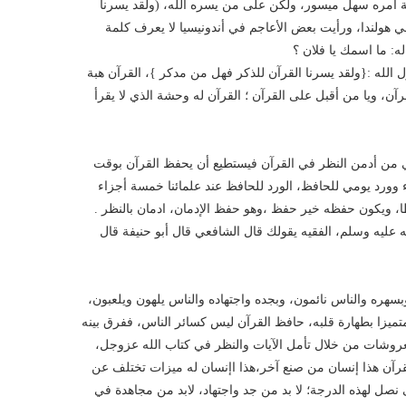
نة أمره سهل ميسور، ولكن على من يسره الله، (ولقد يسرنا
ي هولندا، ورأيت بعض اﻷعاجم في أندونيسيا لا يعرف كلمة
ه: ما اسمك يا فلان ؟
ل الله :{ولقد يسرنا القرآن للذكر فهل من مدكر }، القرآن هبة
لقرآن، ويا من أقبل على القرآن ؛ القرآن له وحشة الذي لا يقرأ
ي من أدمن النظر في القرآن فيستطيع أن يحفظ القرآن بوقت
 وورد يومي للحافظ، الورد للحافظ عند علمائنا خمسة أجزاء
ا، ويكون حفظه خير حفظ ،وهو حفظ الإدمان، ادمان بالنظر .
 عليه وسلم، الفقيه يقولك قال الشافعي قال أبو حنيفة قال
سهره والناس نائمون، وبجده واجتهاده والناس يلهون ويلعبون،
تميزا بطهارة قلبه، حافظ القرآن ليس كسائر الناس، ففرق بينه
روشات من خلال تأمل اﻵيات والنظر في كتاب الله عزوجل،
قرآن هذا إنسان من صنع آخر،هذا اإنسان له ميزات تختلف عن
صل لهذه الدرجة؛ لا بد من جد واجتهاد، لابد من مجاهدة في