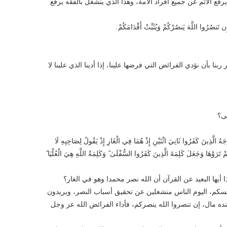
رفع الاثم عن جميع أفراد الأمة، وهذا الذي ينشغل بالفقه يرفع
ُرُوا اللَّهَ يَنصُرْكُمْ وَيُثَبِّتْ أَقْدَامَكُمْ.
 ربنا بأن نؤدي الفرائض التي فرضها علينا، إذا أدينا الذي علينا لا
ى؟
لَّذِينَ كَفَرُوا ثَانِيَ اثْنَيْنِ إِذْ هُمَا فِي الْغَارِ إِذْ يَقُولُ لِصَاحِبِهِ لَا
 لَّمْ تَرَوْهَا وَجَعَلَ كَلِمَةَ الَّذِينَ كَفَرُوا السُّفْلَىٰ ۗ وَكَلِمَةُ اللَّهِ هِيَ الْعُلْيَا ۗ
أيها البعيد عن القرآن أن الله نصر محمدا وهو في الغار؟
أنفسكم، اليوم الناس منشغلين عن تحقيق أسباب النصر، ويريدون
نده مال، إن تنصروا الله ينصركم، فأداء الفرائض الله عز وجل