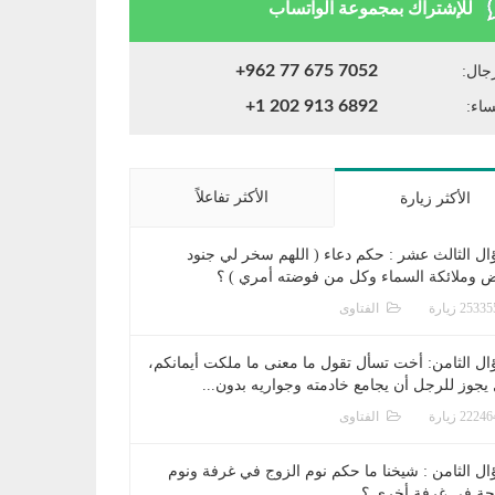
للإشتراك بمجموعة الواتساب
+962 77 675 7052
جال:
+1 202 913 6892
ساء:
الأكثر تفاعلاً
الأكثر زيارة
ال الثالث عشر : حكم دعاء ( اللهم سخر لي جنود
ض وملائكة السماء وكل من فوضته أمري ) ؟
الفتاوى
ال الثامن: أخت تسأل تقول ما معنى ما ملكت أيمانكم،
يجوز للرجل أن يجامع خادمته وجواريه بدون...
الفتاوى
ال الثامن : شيخنا ما حكم نوم الزوج في غرفة ونوم
جة في غرفة أخرى ؟