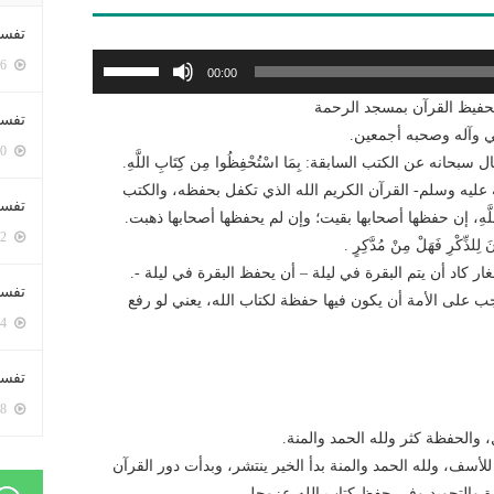
تفسي
استخدم
5376 زيارة
00:00
مفاتيح
فيظ القرآن بمسجد الرحمة
الأسهم
تفسي
بي وآله وصحبه أجمعين.
أعلى/
5140 زيارة
ظُونَ، وقال سبحانه عن الكتب السابقة: بِمَا اسْتُحْفِظُوا مِن كِتَابِ اللَّهِ.
أسفل
له عليه وسلم- القرآن الكريم الله الذي تكفل بحفظه، والكتب
لزيادة
تفسير
ِ اللَّهِ، إن حفظها أصحابها بقيت؛ وإن لم يحفظها أصحابها ذهبت.
أو
5152 زيارة
ِكْرِ فَهَلْ مِنْ مُدَّكِرٍ .
خفض
غار كاد أن يتم البقرة في ليلة – أن يحفظ البقرة في ليلة -.
مستوى
تفسير
جب على اﻷمة أن يكون فيها حفظة لكتاب الله، يعني لو رفع
الصوت.
5044 زيارة
تفسير 
5158 زيارة
والحفظة كثر ولله الحمد والمنة.
ل للأسف، ولله الحمد والمنة بدأ الخير ينتشر، وبدأت دور القرآن
اوة والتجويد وفي حفظ كتاب الله-عزوجل.