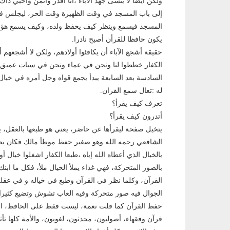
ولكن أيضا لا ينسى جهد الآباء ،أنا أقدر وأثمن وأحيي ذاك
إلى باب المسجد في وقت الظهيرة وقت الحر، ليجلس ف
المسجد فيسمع وينظر كيف يحفظ ولده، وكيف يسمع هؤلاء 
يكون حافظا للقرأن أصبح نادرا.
حقيقة أشجع اﻵباء أن يكافئوا أولادهم، ولكن لا أشجعهم أ
الكفار خططوا لنا ونحن في عماء ونحن في سبات عميق،ال
السادسة بعد السابعة يبدأ يجمع قواه وجل أمره في خيال
له :تعال سمع القران.
تعرف كيف يقرأ؟
أتدرون كيف يقرأ؟
يتخيل صفحة ليقرأها عن حاضر، يعني هو طبعها بالعقل، ي
الشافعي رحمه الله وهو صغير حفظ موطأ مالك فكان ي
بالخيال الذي أعطاه الله إياه ،طبعا الكفار اشغلوا خيال أولا
بالصور المتحركة، فهي غذاء يملأ الخيال ملأ، فكل ما ابن
القرآن، وكلما نظر في القرآن وطبع في خياله و في عقله 
الجوال فيه صور متحركة وفيه العاب تشوش وتضيع كثيرا
حفظ القرآن كما قلت نعمة، ليست فقط على الحافظ، الأ
قرآن وفقهاء، أصوليون، محدثون، لغويون، والأمة كلها تأث