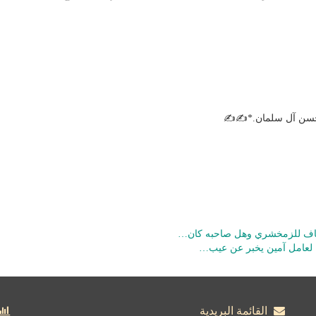
 حسن آل سلمان.*✍✍
لكشاف للزمخشري وهل صاحبه كان…
صح لعامل آمين يخبر عن عيب…
القائمة البريدية