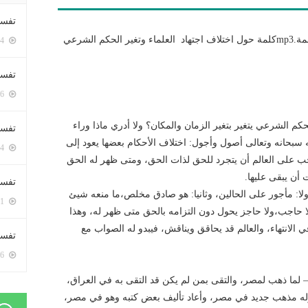
تفسي
http://meshhoor.com/wp/wp-content/uploads/2017/10/كلمة.mp3كلمة حول اختلاف اجتهاد العلماء وتغير الحكم الشرعي
5394 زيارة
تفسي
5156 زيارة
كم الشرعي يتغير بتغير الزمان والمكان؟ ولا أدري ماذا وراء
تفسير
ه سبحانه وتعالى أصول وأجول: اختلاف اﻷحكام بعضها يعود إلى
5174 زيارة
جب على العالم أن يتجرد للحق لذات الحق، ومتى ظهر له الحق
 أن يبقى عليها.
تفسير
 أولا: مأجور على الحالين، وثانيا: هو صادق مخلص،ما منعه شيئ
5061 زيارة
 حاجب،ولا حاجز يحول دون التزامه بالحق متى ظهر له، وهذا
في الانتهاء، والعالم قد يحاقق ويناقش، فيبدو له الصواب مع
تفسير 
5176 زيارة
 لما ذهب لمصر، والتقى بمن لم يكن قد التقى به في العراق،
ه مذهب جديد في مصر، وأعاد تأليف بعض كتبه وهو في مصر،