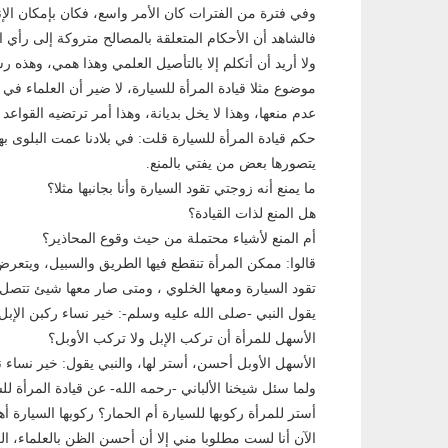
وفي فترة من الفترات كان الأمر واسع، فكان بإمكان الإ
فالشاهد أن الأحكام المتعلقة بالمصالح متروكة إلى رأي اﻹ
ولا أريد أن أتكلم إلا بالتأصيل العلمي وهذا همي، وهذه ر
موضوع مثلا قيادة المرأة للسيارة، لا ضير أن العلماء في
حكم قيادة المرأة للسيارة قلت: في بلادنا عمت البلوى بها،
يتصورها بعض من يفتي بالمنع.
ما يمنع أنه زوجتي تقود السيارة وأنا بجانبها مثلا؟
هل المنع لذات القيادة؟
أم المنع لأشياء محتملة من حيث وقوع المحاذير؟
قالوا: ممكن المرأة تنقطع فيها الطريق والسبيل، ويتعرض 
تقود السيارة ومعها الخلوي ، ومتى صار معها شيئ تتصل 
الأسهل للمرأة أن تركب اﻹبل ولا تركب الأوبل؟
الأسهل اﻷوبل أحسن، أستر لها، والنبي يقول: خير نساء
ولما سئل شيخنا اﻷلباني -رحمه الله- عن قيادة المرأة لل
أستر للمرأة ركوبها للسيارة أم الحمار؟ ركوبها السيارة أ
اﻵن أنا لست مطلوبا مني إلا أن أحسن الظن بالعلماء، العل