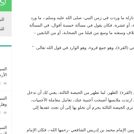
 نازلة ما وردت في زمن النبي- صلى الله عليه وسلم-، ما ورد
للر
تة، أو عشرة، فكان يقول في مسألة خمسة أقوال، في المسألة
للن
لاف وسعته ما وسع من قبلنا من الصحابة، أو من التابعين –
ي (القرء)، وهو جمع قروء، وهو الوارد في قول الله تعالى: ”
السؤ
الأر
253371 زيارة
(القرء): الطهر، لما تطهر من الحيضة الثالثة، يعني لك أن تدخل
السؤ
ارتدت ملابسها أصبحت أجنبية عنك، تعامل معاملة اﻷجنبيات،
وهل 
ى الحيضة الثالثة يحرم أن تخلو بها إلى أن تجدد عقدها إلى
222545 زيارة
السؤ
ين اﻹمام محمد بن إدريس الشافعي -رحمها الله-، فكان اﻹمام
الزو