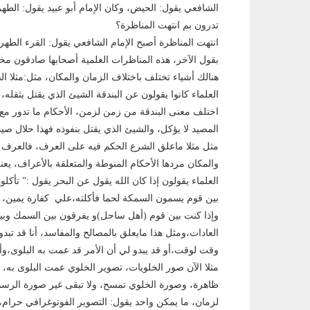
الشافعي يقول: الحيض، وكان اﻹمام أبو عبيد يقول: الطهر،
تدرون بم انتهت المناظرة؟
انتهت المناظرة أصبح اﻹمام الشافعي يقول: القرء الطهر،
بقول اﻵخر، هذه المناظرات العلمية أصحابها صادقون مخلص
هنالك أشياء تختلف باختلاف الزمان والمكان، مثل:مثلا ال
العلماء كانوا يقولون عن البندقة الشيئ الذي يقتل بثقله، 
اختلف معنى البندقة من زمن لزمن، اﻷحكام ما تدور مع ا
المصيد لا يؤكل، والشيئ الذي يقتل بنفوذه فهذا حلال 
مثل مثلا ماعلق الشرع الحكم فيه على العرف، فالعرف يخ
والمكان مردها اﻷحكام المنوطة والمتعلقة باﻷعراف، يعني
العلماء يقولون إذا كان الله يقول عن البحر يقول :” تأكل
بين قوم يسمون السمكة لحما فأكلته،علي كفارة يمين،
وإذا كنت بين قوم (أهل ساحل)و يفرقون بين السمك وبي
العادات،ومثل هذا مايعلق بالمصالح والمفاسد، أنا قد ت
وقت لوقت،أو قد يبدو لي أن اﻷمر قد عمت به البلوى،وأ
مثلا اﻵن صور الخلويات، تصوير الخلوي عمت البلوى به،
ظاهرة، وصورة الخلوي تمسح، ولا تبقى غير صورة الرسم 
لزمان، ما يمكن واحد يقول: التصوير الفوتوغرافي حرام،