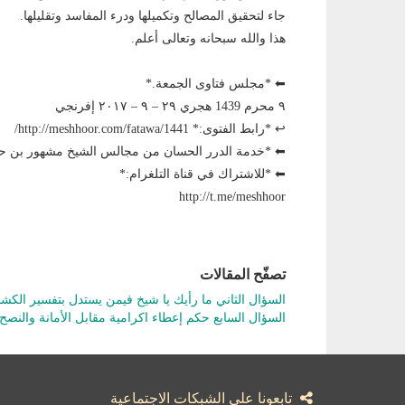
جاء لتحقيق المصالح وتكميلها ودرء المفاسد وتقليلها.
هذا والله سبحانه وتعالى أعلم.
⬅ *مجلس فتاوى الجمعة.*
٩ محرم 1439 هجري ٢٩ – ٩ – ٢٠١٧ إفرنجي
↩ *رابط الفتوى:* http://meshhoor.com/fatawa/1441/
⬅ *خدمة الدرر الحسان من مجالس الشيخ مشهور بن
⬅ *للاشتراك في قناة التلغرام:*
http://t.me/meshhoor
تصفّح المقالات
السؤال الثاني ما رأيك يا شيخ فيمن يستدل بتفسير ا
السؤال السابع حكم إعطاء اكرامية مقابل الأمانة والن
تابعونا على الشبكات الاجتماعية