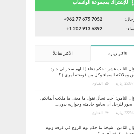
للإشتراك بمجموعة الواتساب
+962 77 675 7052
جال:
+1 202 913 6892
ساء:
الأكثر تفاعلاً
الأكثر زيارة
ال الثالث عشر : حكم دعاء ( اللهم سخر لي جنود
ض وملائكة السماء وكل من فوضته أمري ) ؟
الفتاوى
ال الثامن: أخت تسأل تقول ما معنى ما ملكت أيمانكم،
يجوز للرجل أن يجامع خادمته وجواريه بدون...
الفتاوى
ال الثامن : شيخنا ما حكم نوم الزوج في غرفة ونوم
جة في غرفة أخرى ؟