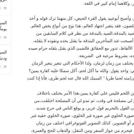
 وكلاهما إمام كبير في اللغة.
212071 زيارة
 وأصبح أبوعبيد يقول القرء الحيض، كل منهما ترك قوله و أخذ
السؤ
ون، فقد يتغير اجتهاد العالم، هذا نوع من أنواع يخص العالم.
يوماً
صيد بالبندقة،الصيد بالبندقة من نظر في كلام السابقين من
137208 زيارة
أصبحت عند المتأخرين البندقة ما يقتل بحده ونفوذه لا بثقله،
ﻷلفاظ، تدور مع الحقائق فالشيئ الذي يقتل بثقله حرام صيده
السؤا
صيده، بشروط مرعية في الشريعة.
ودني
تلف من زمان لزمان، ولذا اﻷحكام التي تتغير بتغير الزمان
117321 زيارة
: واحد يقول: والله ما آكل لحم، أكل سمكا عليه كفارة يمين؟
ون]منه لحما طريا ” السمك الله قال عنه لحم طري، فأنا إذا كنت
ن اللحم فليس علي كفارة يمين،هذا اﻷمر يختلف باختلاف
بدو لي مصلحة في وقت، ثم تبدو لي أن المصلحة اختلفت،من
ن القول بالتحريم قول عزيز، و يوقع الناس في حرج شديد.
 صورة الخلوي غير صورة غير الخلوي، صورة الخلوي خفية غير
أو التصوير، كذلك التصوير الفوتوغرافي اختلف من زمان
 فيحرم من جواز السفر ومن التنقل، والذهاب للحج والعمرة،