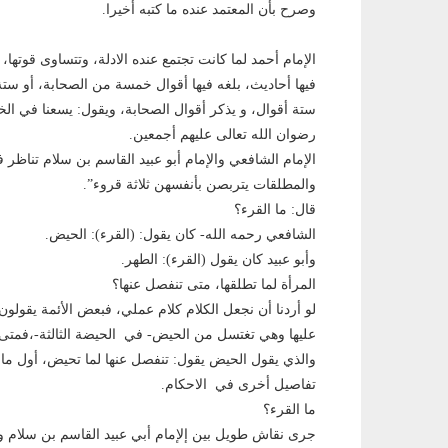
وصرح بأن المعتمد عنده ما كتبه أخيرا.
اﻹمام أحمد لما كانت تجتمع عنده اﻻدلة، وتتساوى قوتها،
فيها أحاديث، بلغه فيها أقوال خمسة من الصحابة، أو س
ستة أقوال، و يذكر أقوال الصحابة، ويقول: يسعنا في الخ
رضوان الله تعالى عليهم أجمعين.
اﻹمام الشافعي واﻹمام أبو عبيد القاسم بن سلام تناظر ف
والمطلقات يتربصن بأنفسهن ثلاثة قروء”.
قال: ما القرء؟
الشافعي رحمه الله- كان يقول: (القرء): الحيض.
وأبو عبيد كان يقول (القرء): الطهر.
المرأة لما تطلقها، متى تنفصل عنها؟
لو أردنا أن نجعل الكلام كلام عملي، فبعض اﻷئمة يقولون 
عليها وهي تغتسل من الحيض- في الحيضة الثالثة-،فمتى 
والذي يقول الحيض يقول: تنفصل عنها لما تحيض، أول ما تر
تفاصيل أخرى في الاحكام.
ما القرء؟
جرى نقاش طويل بين إﻹمام أبي عبيد القاسم بن سلام وب