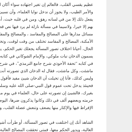
عظيم يقسي القلب، فالعالم إن تغير اجتهاده سواء أكان اجته
واﻷمر الطيب، ولا يجوز أن ندخل نوايا العلماء، وأن نسيئ
يفعل ذلك إلا من في لسانه رهق، ومن في قلبه خبث، أما
بهم إلا خيرا، ولاسيما في مسألة نازلة لم يرد فيها نص
مسائل مدارها على المصالح والمفاسد ، والمصالح والمفا
اﻷمكنة، المصالح و المفاسد تختلف من وقت لوقت، وتختلف
الحال، أحيانا اختلاف تصور المسألة يجعلك تغير الحكم، يع
يسمون الدخان نبات ملوكي، واﻹمام الشوكاني في كتابه: 
في كتابه “تحفة اﻷحوذي شرح جامع الترمذي”، في شرح ك
ماشئت، وكل ماشئت، فقال له الدخان الذي تصورته أنت، 
وليس كذلك، فأنا إن تخيلت أن الدخان شيئ مفيد فأقول أ
فحينئذ يدخل تحت عموم قول النبي-صلى الله عليه وسلم -
بغيرك، فالشيئ إن تصورته على حال، العلماء في يوم من اﻷ
حرمته وبعضهم ألف في ذلك وكانوا يذكرون ضرها، اليوم اﻷ
اﻹفراط فيها واﻹكثار منها يضعف وتنعش عضلة القلب، وله
الشاهد أنك إن اختلفت في تصور المسألة، أو طرأت أشياء
الغالبة، ويدور الحكم معها، فمتى تحققت المصالح الغالبة