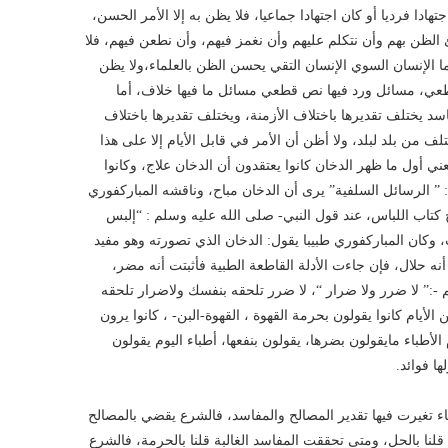
ادا فرديا أو كان اجتهادا جماعيا، فلا يظن به إلا الأمر الحسن،
 الظن بهم وأن نتكلم عليهم وأن نغمز فيهم، وأن نطعن فيهم، فلا
 الإنسان السوي الإنسان التقي يحسن الظن بالعلماء،ولا يظن
 قطعي، مسائل ورد فيها نص قطعي مسائل ما فيها خلاف، أما
سد يختلف تقديرها باختلاف اﻷزمنة، ويختلف تقديرها باختلاف
 من بلد لبلد، ولا أظن أن اﻷمر في قابل اﻷيام إلا على هذا
ني أول ما ظهر الدخان كانوا يعتقدون أن الدخان علاج، وكانوا
” الرسائل السلفية” يرى أن الدخان مباح، وناقشه المباركفوري
تاب اللباس، عند قول النبي- صلى الله عليه وسلم : “إلبس
وكان المباركفوري طبيبا يقول: الدخان الذي تصورته وهو مفيد
نه حلال، فإن جاءت اﻷدلة القاطعة الطبية فأثبتت أنه مضر،
:” لا ضرر ولا ضرار “، لا ضرر تلحقه بنفسك ولاضرار تلحقه
يام كانوا يقولون بحرمة القهوة ، القهوة-البن- ، كانوا يرون
طباء مايقولون بضرها، يقولون بنفعها، أطباء اليوم يقولون
ا فوائد.
 تغيرت فيها تقدير المصالح والمفاسد، فالشرع يقضي بالمصالح
 قلنا بالحل، ومتى تحققت المفاسد الغالبة قلنا بالحرمة، فالشرع