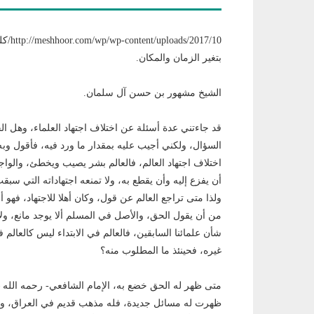
بتغير الزمان والمكان.
الشيخ مشهور بن حسن آل سلمان.
قد جاءتني عدة أسئلة عن اختلاف اجتهاد العلماء، وهل الح
السؤال، ولكني أجيب عليه بمقدار ما ورد فيه، فأقول وب
اختلاف اجتهاد العالم، فالعالم بشر يصيب ويخطئ، والوا
أن يفزع إليه وأن يقطع به، ولا تمنعه اجتهاداته التي سبقت
ولذا متى تراجع العالم عن قول، وكان أهلا للاجتهاد، فهو
من أن يقول الحق، واﻷصل في المسلم ألا يوجد مانع، ولا
شأن علمائنا السابقين، فالعالم في الابتداء ليس كالعالم 
غيره، فحينئذ ما المطلوب منه؟
متى ظهر له الحق خضع به، اﻹمام الشافعي- رحمه الله –
ظهرت له مسائل جديدة، فله مذهب قديم في العراق، ول