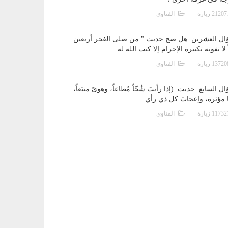
الفتاوى
ال العشرين: هل صح حديث " من صلى الفجر أربعين
 لا تفوته تكبيرة الإحرام إلا كتب الله له...
الفتاوى
ل السابع: حديث: (إذا رأيتَ شُحّاً مُطاعاً، وهوىً متبَعاً،
ا مؤثرة، وإعجابَ كل ذي رأي...
الفتاوى