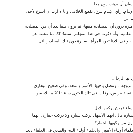
نسان أن يذهب دون هذا.
مام، رأي اﻹمام ينزع، يقطع الخلاف، وأنا لا أريد أن أسوغ لأحد،
سالتي.
 فترة يرون أن المصلحة منعها، ثم يرون فيما بعد أن في المصلحة
عدم منعها، وهذا لا يخل بديانة، وهذا أمر ترتضيه القواعد العلمية، وأنا ذكرت في هذا المجلس سنة2014 لما سئلت عن
 و في بلادنا تقود المرأة السيارة دون تلك المحاذير التي
لها الرجال.
بزوجها ، وتتصل بأخيها، اﻷمور واسعة، وفي صحيح البخاري
يقول النبي -صلى الله عليه وسلم-: خير نساء ركبن اﻹبل نساء قريش، وقلت في تلك الفتوى سنة 2014 ما الأحسن
 نساء قريش ركبن اﻹبل.
سيارة قال: أيهما اﻷسهل تركب سيارة ولا تركب حمارة، أيهما
هون من ركوبها للحمار؟
ماء أولياء الأمور، والعلماء أولياء الله، والطعن في العلماء ذنب