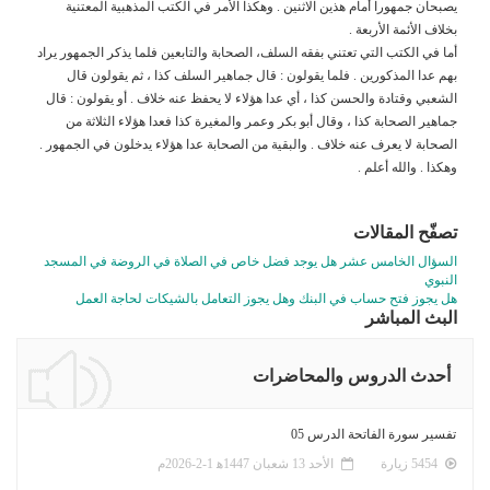
يصبحان جمهوراً أمام هذين الاثنين . وهكذا الأمر في الكتب المذهبية المعتنية
بخلاف الأئمة الأربعة .
أما في الكتب التي تعتني بفقه السلف، الصحابة والتابعين فلما يذكر الجمهور يراد
بهم عدا المذكورين . فلما يقولون : قال جماهير السلف كذا ، ثم يقولون قال
الشعبي وقتادة والحسن كذا ، أي عدا هؤلاء لا يحفظ عنه خلاف . أو يقولون : قال
جماهير الصحابة كذا ، وقال أبو بكر وعمر والمغيرة كذا فعدا هؤلاء الثلاثة من
الصحابة لا يعرف عنه خلاف . والبقية من الصحابة عدا هؤلاء يدخلون في الجمهور .
وهكذا . والله أعلم .
تصفّح المقالات
السؤال الخامس عشر هل يوجد فضل خاص في الصلاة في الروضة في المسجد
النبوي
هل يجوز فتح حساب في البنك وهل يجوز التعامل بالشيكات لحاجة العمل
البث المباشر
أحدث الدروس والمحاضرات
تفسير سورة الفاتحة الدرس 05
5454 زيارة
الأحد 13 شعبان 1447ﻫ 1-2-2026م