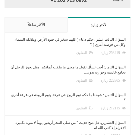
+1 202 913 6892
الأكثر تفاعلاً
الأكثر زيارة
السؤال الثالث عشر : حكم دعاء ( اللهم سخر لي جنود الأرض وملائكة السماء
وكل من فوضته أمري ) ؟
253419 زيارة
الفتاوى
السؤال الثامن: أخت تسأل تقول ما معنى ما ملكت أيمانكم، وهل يجوز للرجل أن
يجامع خادمته وجواريه بدون...
222865 زيارة
الفتاوى
السؤال الثامن : شيخنا ما حكم نوم الزوج في غرفة ونوم الزوجة في غرفة أخرى
؟
212115 زيارة
الفتاوى
السؤال العشرين: هل صح حديث " من صلى الفجر أربعين يوماً لا تفوته تكبيرة
الإحرام إلا كتب الله له...