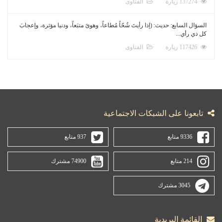
137274 زيارة
الفتاوى
السؤال السابع: حديث: (إذا رأيتَ شُحّاً مُطاعاً، وهوىً متبَعاً، ودنيا مؤثرة، وإعجابَ
كل ذي رأي...
117426 زيارة
الفتاوى
تابعونا على الشبكات الاجتماعية
9336 متابع
937 متابع
214 متابع
74900 مشترك
3045 مشترك
القائمة البريدية