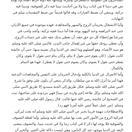
نص في ديننا لا من كتاب ربنا ولا من أحاديث نبينا فيه ذكر للصوفية، وديننا فيه
تزكية، وينبغي أن نضبط العبارات وقد قالوا قديماً: من ضبط المقدمات سلم في
النهايات.
وأما الانشغال بحرمان الروح والسهر والمجاهدة، فهذه موجودة في جميع الأديان،
حتى عند البراهمة وعند اليهود يوجد هذا أما ديننا ففيه تزكية، وأشد واجب في
شرعنا هو إعطاء كل ذي حق حقه، أن تعطي بدنك حقه على غير حساب الروح،
وأن تعطي روحك حقها من غير إهمال جانب البدن، فالنبي صلى الله عليه وسلم
هو سيد الأتقياء، وهو أفضلهم وما ابتعد عن الدنيا ونال نصيبه منها، حتى أن عائشة
كانت تقول: {كان يقوم حتى نقول لا ينام، وكان ينام حتى نقول: لا يقوم، وكان
يفطر حتى نقول لا يصوم، وكان يصوم حتى نقول لا يفطر}، فهذا هو التمام
والكمال .
وأما الانعزال عن الدنيا بالكلية وإدخال الحرمان على النفس والمجاهدات البدعية
فهذا أمر ما أنزل الله به من سلطان، والذكر ينبغي أن يكون على وفق ما شرع
النبي صلى الله عليه وسلم، فكل طريق إلى الجنة مسدود إلا طريق النبي صلى
الله عليه وسلم، وكل طاعة [غير واردة عن نبينا] فهي مردودة على صاحبها، ثبت
في الصحيح أن عائشة رضي الله عنها قالت: قال رسول الله صلى الله عليه
وسلم: {من عمل عملاً ليس عليه أمرنا فهو رد}.
والاصطلاحات مهمة فربنا يخبر عن النبي صلى الله عليه وسلم أنه بعث ليزكي،
فتزكية الروح من الأمور التي بعث بها صلى الله عليه وسلم، وأما لفظة التصوف
والصوفية فلا يوجد لها ذكر لا في كتاب ربنا ولا في حديث نبينا، والتصوف بمعنى
البعد عن الدنيا موجود عند كل الناس، وهي ليست دلالة على الخير، والخير أن