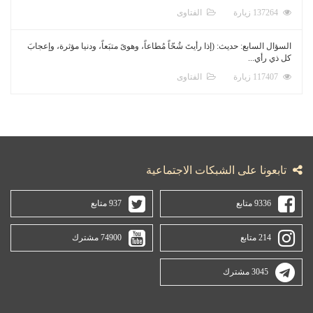
137264 زيارة
الفتاوى
السؤال السابع: حديث: (إذا رأيتَ شُحّاً مُطاعاً، وهوىً متبَعاً، ودنيا مؤثرة، وإعجابَ
كل ذي رأي...
117407 زيارة
الفتاوى
تابعونا على الشبكات الاجتماعية
9336 متابع
937 متابع
214 متابع
74900 مشترك
3045 مشترك