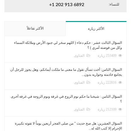
للنساء:
+1 202 913 6892
الأكثر تفاعلاً
الأكثر زيارة
السؤال الثالث عشر : حكم دعاء ( اللهم سخر لي جنود الأرض وملائكة السماء
وكل من فوضته أمري ) ؟
253409 زيارة
الفتاوى
السؤال الثامن: أخت تسأل تقول ما معنى ما ملكت أيمانكم، وهل يجوز للرجل أن
يجامع خادمته وجواريه بدون...
222816 زيارة
الفتاوى
السؤال الثامن : شيخنا ما حكم نوم الزوج في غرفة ونوم الزوجة في غرفة أخرى
؟
212109 زيارة
الفتاوى
السؤال العشرين: هل صح حديث " من صلى الفجر أربعين يوماً لا تفوته تكبيرة
الإحرام إلا كتب الله له...