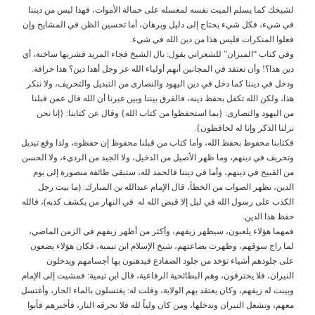
لشيخك كما يسلم الميت نفسه لمغسله على حمالة الأموات، فهذا ليس من ديننا
في شيء، فكل شيء يحتاج إلى دليل وبرهان، أما تحسين الظن في المشايخ وإن
فعلوا المنكرات فليس هذا من دين الله في شيء.
وفي كتاب “الميزان” للشعراني يقول: بال الشيخ فجاء المريد فشربها ساخنة، أي
دين هذا؟! وأن نعتقد في المجانين أنهم أولياء الله عز وجل أهذا دين؟ هذا خرافة.
ودخل في ديننا كما دخل في دين اليهود والنصارى من التبديل والتحريف، ولا ننكر
هذا، ولكن الله تكفل بحفظ دينه، فالفرق بيننا وبين غيرنا أن الله قال عمن قبلنا
من اليهود والنصارى: {بما استحفظوا من كتاب الله} وقال عن كتابنا: {إنا نحن
نزلنا الذكر وإنا له لحافظون}.
فكتابنا محفوظ بحفظ الله، وأما كتاب من قبلنا محفوظ إن حفظوه، ولذا وقع تبديل
وتحريف في دينهم، وما ظهر الأصيل من الدخيل، ولا الجيد من الرديء، ولا الحسن
من القبيح في دينهم، وأما في ديننا فالحمد لله، ستبقى طائفة منصورة إلى يوم
الدين، تظهر الصواب من الخطأ، قال الإمام عبدالله بن المبارك: (ما بيت رجل
الكذب على رسول الله في ليل إلا قبض الله له في النهار من يكشف كذبه)، فالله
حفظ هذا الدين.
فمهما هؤلاء يلعبون، سيظهر زيفهم، وأكثر من أظهر زيفهم في الزمن الماضي،
لما راج سوقهم، وظهرت بضاعتهم، شيخ الإسلام ابن تيمية، فكان هؤلاء يضعون
على جلودهم أشياء تؤخذ من جلود الضفادع فيدهنون بها أجسامهم ويدخلون
النيران، فلا يحترقون، وهم البطائحية الرفاعية، قال ابن تيمية: فمشيت إلى الإمام
وبينت له زيفهم، وكان يعتقد بهم الولاية، وقلت له: يغتسلون بالماء الحار، وأغتسل
معهم، وتشعل النيران وندخلها، ومن كان ولياً لله فلا تحرقه النار، فأخبرهم فأبوا