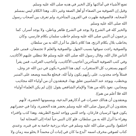
تضع الأشياء في أماكنها وكل الخير في هديه صلى الله عليه وسلم.
وقيل إن الصوفية من الصفاء أو أهل الصفة وغير ذلك، وهذا الكلام ليس بمسلم
لأصحابه، فالصوفية ظهرت في القرون المتأخرة، ولم تعرف بين أصحاب رسول
الله صلى الله عليه وسلم.
والخير كله في الشرع ولا يوجد في الشرع ظاهر وباطن، ولا يوجد أسرار، كما
يزعمون أن النبي صلى الله عليه وسلم خاطب سلمان بكلام فارسي، وكان
يخاطب بلال بكلام الزنج، هذا كلام باطل ما أنزل الله به من سلطان.
والصوفية راجت سوقها بسبب الجهل ،والصوفية والعلم لا تجتمعان، فمتى علم
الناس قال الله، وقال رسول الله صلى الله عليه وسلم فلا تنطلي عليهم الأكاذيب.
وفي كتب الصوفية المتأخرين أعاجيب الأكاذيب، وأعاجيب الغرائب، فمن يقرأ
كتبهم يستغرب كل الاستغراب، كيف هذا الشيء يكون في دين الله عز وجل،
فمثلاً واحد مجذوب، على رأيهم يكون ولياً لله، فيخلع ملابسه ويصعد على المنبر
ويخطب، ويوجد عند الشاميين تعلق بهذا، فيعتقدون أن من أولياء الله مجاذيب
ومجانين، نعوذ بالله من هذا! والإمام الشافعي يقول: ((إن لم يكن العلماء أولياء
الله فلا أعلم من هم)).
ويعتقدون أن هنالك حضرات في أذكارهم البدعية، ويسمونها الحضرة، لأنهم
يعتقدون أن الرسول صلى الله عليه وسلم يحضر هذه الحضرة، ولذا في حضراتهم
يكون فيها كرسيان فارغان، واحد للنبي وواحد لشيخ الطريقة، وهذا كذب وافتراء
وهراء ما أنزل الله به من سلطان، فلو كان النبي حياً لجاء إلى الصحابة لما
اختلفوا، والنبي صلى الله عليه وسلم في حياة برزخية خاصة به في قبره، وعندي
كتاب لصوفي مخرف اسمه “أبدع ما كان في إثبات أن محمداً لا يخلو منه زمان ولا