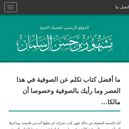
اتصل بنا
Toggle
vigation
الموقع الرسمي لفضيلة الشيخ
ما أفضل كتاب تكلم عن الصوفية في هذا
العصر وما رأيك بالصوفية وخصوصا أن
مالكا…
أما بالنسبة للمقولة عن مالك فهي كذب صراح، لم ينقلها أحد من تلاميذه، ويذكرها
المتأخرون من الصوفية كالشعراني وغيره، وإثباتها عنه دونه خرط القتاد،ولا يوجد