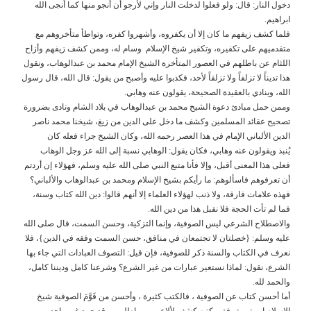
دخول النار: قال: ولو فعلوا لدخلت النار وإني لأرجو أن أنجو منها كما أنجى الله
ابراهيم.
فلما كشف زيفهم ما كان إلا أن يكفروه، وأشهروا كفره، وتواطأ متأخروهم مع
متقدميهم على تكفيره، وتكفير شيخ الإسلام وسام له، وممن كشف زيفهم وأزاح
اللثام عن باطلهم في العصور المتأخرة الشيخ الإمام محمد بن عبدالوهاب، ونقول
هذا تديناً لا تزلفاً ولا تزلقاً لأحد، فكذبوا عليه وأصبح من يقول: قال الله، قال رسول
الله، وينادي بالعقيدة الصحيحة، يقولون عنه وهابي.
وممن حمل مبادئ دعوة الشيخ محمد بن عبدالوهاب في بلاد الشام ونادى بضرورة
تصحيح عقائد المسلمين وكشف ما دخل على الدين من زيغ، شيخنا محمد ناصر
الدين الألباني الإمام في هذا العصر رحمه الله، وكان الشيخ جراء فعله كان
يُنبذ ويقولون عنه وهابي، فكان يقول: الوهابي نسبة إلى الله عز وجل الوهاب
فعلى هذا المعنى أقبل، وإلا فأنا متبع النبي صلى الله عليه وسلم، فهؤلاء إن أردتم
أن تعرفوهم فاسألوهم: ما رأيكم بشيخ الإسلام ومحمد بن عبدالوهاب والألباني؟
فهذه علامات فارقة، ولا ذنب لهؤلاء العلماء إلا أنهم قالوا: دين الله كتاب وسنة،
فما لم تأت الحجة فلا نقبل هذا من دين الله.
والاصطلاح الشرعي ليس الصوفية، وإنما التزكية، وحسن السمت، قال صلى الله
عليه وسلم: {خصلتان لا تجتمعان في منافق، حسن السمت وفقه في الدين}، فلا
نعرف في الكتاب والسنة ذكر للصوفية، فإن قيل: التصوف العبادات التي جاء بها
الشرع، نقول: لماذا نستعير عبارات من غير الشرع؟ وشرعنا كامل وديننا كامل،
والحمد لله.
أما أحسن كتاب عن الصوفية ، فالكتب كثيرة ، وأحسن من قَوَّمَ الصوفية شيخ
الإسلام ابن تيمية، ففي كتبه كشف لألاعيبهم وباطلهم، وقد جمع غير واحد من