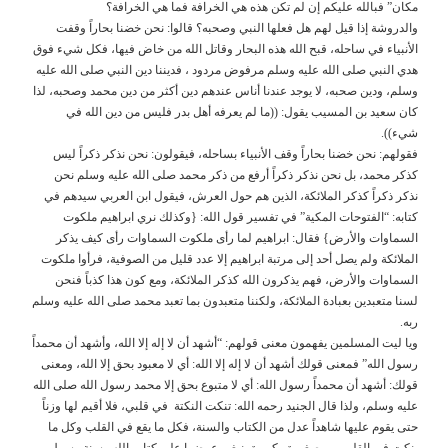
مكان” فبالله عليكم إن لم تكن هذه هي الخرافة فما هي الخرافة؟
والدروشة إذا قيل لهم هل فعلها النبي وصحبه؟ قالوا: نحن خضنا بحاراً وقفت
الأنبياء في ساحله، قبح الله هذه البحار وقاتل الله من خاض فيها، فكل شيء فوق
هدي النبي صلى الله عليه وسلم مرفوض مردود ، فديننا دين النبي صلى الله عليه
وسلم، ودين صحبه، لا يوجد عندنا أناس عندهم دين أكثر من دين محمد وصحبه، لذا
كان سعيد بن المسيب يقول: ((ما لم يعرفه أهل بدر فليس من دين الله في
شيء)).
فقولهم: نحن خضنا بحاراً وقف الأنبياء بساحله، فيقولون: نحن نذكر ذكراً ليس
كذكر محمد، بل نحن نذكر ذكراً أرفع من ذكر محمد صلى الله عليه وسلم نحن
نذكر ذكراً كذكر الملائكة، الذين هم حول العرش، فيقول ابن العربي سيدهم في
كتابه: “الفتوحات المكية” في تفسير قول الله: {وكذلك نري ابراهيم ملكوت
السماوات والأرض} فقال: ابراهيم لما رأى ملكوت السماوات رأى كيف يذكر
الملائكة ولم يصل أحد إلى مرتبة ابراهيم إلا عدد قليل من الصوفية، فرأوا ملكوت
السماوات والأرض، فهم يذكرون الله كذكر الملائكة، ومع كون هذا كذباً فنحن
لسنا متعبدين بعبادة الملائكة، ولكننا متعبدون بما تعبد محمد صلى الله عليه وسلم
ربه.
ويا ليت المسلمين يفهمون معنى قولهم: “أشهد أن لا إله إلا الله، وأشهد أن محمداً
رسول الله” فمعنى قولك أشهد أن لا إله إلا الله: أي لا معبود بحق إلا الله، ومعنى
قولك: أشهد أن محمداً رسول الله: أي لا متبوع بحق إلا محمد رسول الله صلى الله
عليه وسلم، ولذا قال الجنيد رحمه الله: تنكت النكتة في قلبي، فلا أقيم لها وزناً
حتى يقوم عليها شاهداً عدل من الكتاب والسنة، فكل ما يقع في القلب وكل ما
ينكت في القلب من صغيرة وكبيرة ينبغي عرضها على كتاب الله وسنة رسول