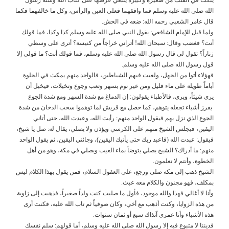
الله صلى الله عليه وسلم فما وافقهما فعلى العين والرأس، وكل ما خالفهما فكما
قال عامر الشعبي رحمه الله: ضعه في الحش.
ولما قيل للإمام الشافعي: يقول النبي صلى الله عليه وسلم كذا وكذا، فما قولك
أنت؟ فغضب وقال: سبحان الله! أتراني خراجاً من كنيسة؟ أترى على وسطي
زناراً؟ تقول لي قال رسول الله صلى الله عليه وسلم، فما قولك أنت؟ ما قولي إلا
قول رسول الله صلى الله عليه وسلم.
فهؤلاء أتوا من الجهل، ولعبت فيهم الشياطين، فالواحد منهم يمكث في الخلوة
أياماً طويلة على ماء قليل ومن غير نوم بسهر وتعب وجوع وتخيلات، فيخيل أن
يرى شيئاً، ويرى، فالأطباء يقولون: إن الدماغ مع شدة السهر ومع شدة الجوع
يفرز أشياء تجعله يتوهم، كما حصل مع قريش لما توهموا سحب الدخان من شدة
الجوع الذي نزل بهم فيقول الواحد منهم: رأيت الله، وعبدت الله، حتى أتاني
اليقين، فيجلس الشيخ منهم على الكرسي ويؤذن ولا يصلي، يقال له: صل يا شيخ،
فيقول: عبدت الله (فاعبد ربك حتى يأتيك اليقين)، وجائني اليقين، ثم يقول الواحد
منهم: ما أدراك؟ الشيخ يصلي يتوضأ بماء الغيب ويصلي في مكة، وهو من أهل
الخطوة، وأنتم لا تعلمون.
الشيخ ذهب إلى مكة صلى ورجع، على العقول السلام، فمن يقول بهذا الكلام ليس
بمكلف، فهو مجنون والكلام معه عبث.
وأنا لا أغالي فهذا والله موجود، فأول ما صليت كنت ولداً صغيراً، فذهبت إلى زاوية
من هذه الزوايا، وكنت أذهب مع أخي، وكان صوفياً ثم تاب الله عليه، فكنت أرى
هذه الأشياء وأنا عمري آنذاك سبع أو ثمان سنوات.
فديننا لا متبوع فيه إلا رسول الله صلى الله عليه وسلم، أما قولهم: سلم نفسك