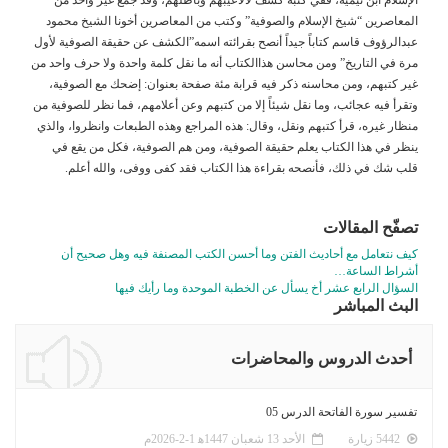
المعاصرين “شيخ الإسلام والصوفية” وكتب من المعاصرين أخونا الشيخ محمود
عبدالرؤوف قاسم كتاباً جيداً أنصح بقرائته اسمه”الكشف عن حقيقة الصوفية لأول
مرة في التاريخ” ومن محاسن هذاالكتاب أنه ما نقل كلمة واحدة ولا حرف واحد من
غير كتبهم، ومن محاسنه ذكر فيه قرابة مئة صفحة بعنوان: إضحك مع الصوفية،
وتقرأ فيه عجائب، وما نقل شيئاً إلا من كتبهم وعن أعلامهم، فما نظر للصوفية من
منظار غيره، قرأ كتبهم ونقل، وقال: هذه المراجع وهذه الطبعات وانظروا، والذي
ينظر في هذا الكتاب يعلم حقيقة الصوفية، ومن هم الصوفية، فكل من يقع في
قلب شك في ذلك، فأنصحه بقراءة هذا الكتاب فقد كفى ووفى، والله أعلم.
تصفّح المقالات
كيف نتعامل مع أحاديث الفتن وما أحسن الكتب المصنفة فيه وهل صحيح أن
أشراط الساعة…
السؤال الرابع عشر أخ يسأل عن الخطبة الموحدة وما رأيك فيها
البث المباشر
أحدث الدروس والمحاضرات
تفسير سورة الفاتحة الدرس 05
5442 زيارة
الأحد 13 شعبان 1447ﻫ 1-2-2026م