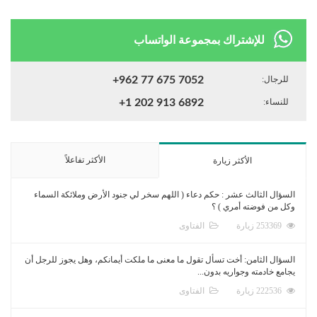
للإشتراك بمجموعة الواتساب
للرجال:
+962 77 675 7052
للنساء:
+1 202 913 6892
الأكثر تفاعلاً
الأكثر زيارة
السؤال الثالث عشر : حكم دعاء ( اللهم سخر لي جنود الأرض وملائكة السماء
وكل من فوضته أمري ) ؟
253369 زيارة
الفتاوى
السؤال الثامن: أخت تسأل تقول ما معنى ما ملكت أيمانكم، وهل يجوز للرجل أن
يجامع خادمته وجواريه بدون...
222536 زيارة
الفتاوى