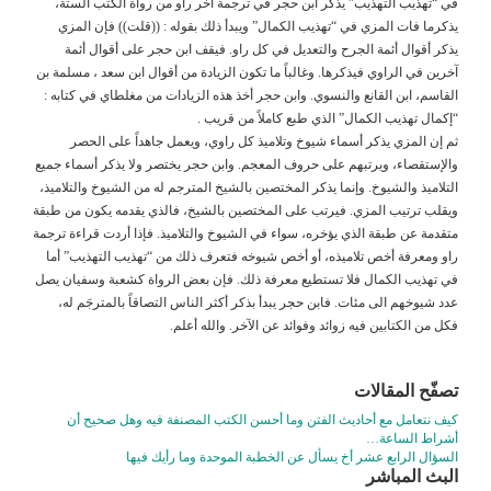
في “تهذيب التهذيب” يذكر ابن حجر في ترجمة آخر راو من رواة الكتب الستة،
يذكرما فات المزي في “تهذيب الكمال” ويبدأ ذلك بقوله : ((قلت)) فإن المزي
يذكر أقوال أئمة الجرح والتعديل في كل راو. فيقف ابن حجر على أقوال أئمة
آخرين في الراوي فيذكرها. وغالباً ما تكون الزيادة من أقوال ابن سعد ، مسلمة بن
القاسم، ابن القانع والنسوي. وابن حجر أخذ هذه الزيادات من مغلطاي في كتابه :
“إكمال تهذيب الكمال” الذي طبع كاملاً من قريب .
ثم إن المزي يذكر أسماء شيوخ وتلاميذ كل راوي، ويعمل جاهداً على الحصر
والإستقصاء، ويرتبهم على حروف المعجم. وابن حجر يختصر ولا يذكر أسماء جميع
التلاميذ والشيوخ. وإنما يذكر المختصين بالشيخ المترجم له من الشيوخ والتلاميذ،
ويقلب ترتيب المزي. فيرتب على المختصين بالشيخ، فالذي يقدمه يكون من طبقة
متقدمة عن طبقة الذي يؤخره، سواء في الشيوخ والتلاميذ. فإذا أردت قراءة ترجمة
راو ومعرفة أخص تلاميذه، أو أخص شيوخه فتعرف ذلك من “تهذيب التهذيب” أما
في تهذيب الكمال فلا تستطيع معرفة ذلك. فإن بعض الرواة كشعبة وسفيان يصل
عدد شيوخهم الى مئات. فابن حجر يبدأ بذكر أكثر الناس التصاقاً بالمترجَم له،
فكل من الكتابين فيه زوائد وفوائد عن الآخر. والله أعلم.
تصفّح المقالات
كيف نتعامل مع أحاديث الفتن وما أحسن الكتب المصنفة فيه وهل صحيح أن
أشراط الساعة…
السؤال الرابع عشر أخ يسأل عن الخطبة الموحدة وما رأيك فيها
البث المباشر