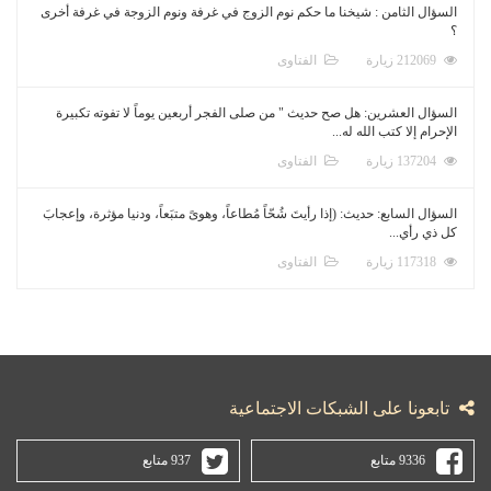
السؤال الثامن : شيخنا ما حكم نوم الزوج في غرفة ونوم الزوجة في غرفة أخرى
؟
212069 زيارة
الفتاوى
السؤال العشرين: هل صح حديث " من صلى الفجر أربعين يوماً لا تفوته تكبيرة
الإحرام إلا كتب الله له...
137204 زيارة
الفتاوى
السؤال السابع: حديث: (إذا رأيتَ شُحّاً مُطاعاً، وهوىً متبَعاً، ودنيا مؤثرة، وإعجابَ
كل ذي رأي...
117318 زيارة
الفتاوى
تابعونا على الشبكات الاجتماعية
9336 متابع
937 متابع