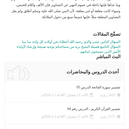
وما عداها فإنها داخلة في عموم النهي عن التصاوير فإن الألف واللام للجنس،
وسواء كانت معلقة أو غير معلقة، لأن النبي صلى الله عليه وسلم أطلق ولم يقل:
التصاوير المعلقة مثلاً، فإنها جميعاً تمنع من دخول الملائكة.
تصفّح المقالات
السؤال الثامن عشر والدي رحمه الله أعطانا نحن أولاده كل واحد منا بيتا …
السؤال التاسع فضيلة الشيخ نريد من سماحتكم توجيه نصيحة وإرشاد لأولياء
الأمور الذين يسمحون لبناتهم…
البث المباشر
أحدث الدروس والمحاضرات
تفسير سورة الفاتحة الدرس 05
5413 زيارة
الأحد 13 شعبان 1447ﻫ 1-2-2026م
تفسير القرآن الكريم - الدرس رقم 04
5175 زيارة
الأحد 13 شعبان 1447ﻫ 1-2-2026م