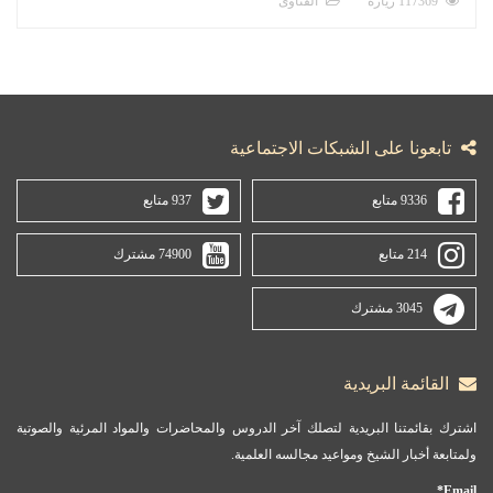
117369 زيارة
الفتاوى
تابعونا على الشبكات الاجتماعية
9336 متابع
937 متابع
214 متابع
74900 مشترك
3045 مشترك
القائمة البريدية
اشترك بقائمتنا البريدية لتصلك آخر الدروس والمحاضرات والمواد المرئية والصوتية
ولمتابعة أخبار الشيخ ومواعيد مجالسه العلمية.
Email*