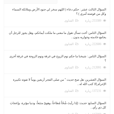
السؤال الثالث عشر : حكم دعاء ( اللهم سخر لي جنود الأرض وملائكة السماء
وكل من فوضته أمري ) ؟
253389 زيارة
الفتاوى
السؤال الثامن: أخت تسأل تقول ما معنى ما ملكت أيمانكم، وهل يجوز للرجل أن
يجامع خادمته وجواريه بدون...
222686 زيارة
الفتاوى
السؤال الثامن : شيخنا ما حكم نوم الزوج في غرفة ونوم الزوجة في غرفة أخرى
؟
212091 زيارة
الفتاوى
السؤال العشرين: هل صح حديث " من صلى الفجر أربعين يوماً لا تفوته تكبيرة
الإحرام إلا كتب الله له...
137231 زيارة
الفتاوى
السؤال السابع: حديث: (إذا رأيتَ شُحّاً مُطاعاً، وهوىً متبَعاً، ودنيا مؤثرة، وإعجابَ
كل ذي رأي...