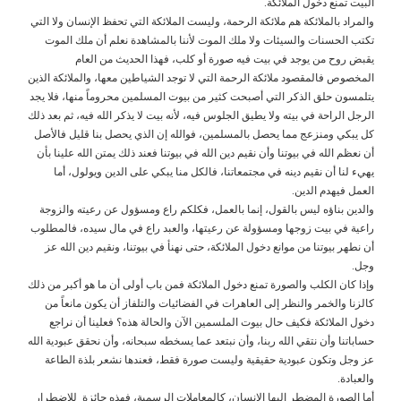
البيت تمنع دخول الملائكة.
والمراد بالملائكة هم ملائكة الرحمة، وليست الملائكة التي تحفظ الإنسان ولا التي
تكتب الحسنات والسيئات ولا ملك الموت لأننا بالمشاهدة نعلم أن ملك الموت
يقبض روح من يوجد في بيت فيه صورة أو كلب، فهذا الحديث من العام
المخصوص فالمقصود ملائكة الرحمة التي لا توجد الشياطين معها، والملائكة الذين
يتلمسون حلق الذكر التي أصبحت كثير من بيوت المسلمين محروماً منها، فلا يجد
الرجل الراحة في بيته ولا يطيق الجلوس فيه، لأنه بيت لا يذكر الله فيه، ثم بعد ذلك
كل يبكي ومنزعج مما يحصل بالمسلمين، فوالله إن الذي يحصل بنا قليل فالأصل
أن نعظم الله في بيوتنا وأن نقيم دين الله في بيوتنا فعند ذلك يمتن الله علينا بأن
يهيء لنا أن نقيم دينه في مجتمعاتنا، فالكل منا يبكي على الدين ويولول، أما
العمل فيهدم الدين.
والدين بناؤه ليس بالقول، إنما بالعمل، فكلكم راع ومسؤول عن رعيته والزوجة
راعية في بيت زوجها ومسؤولة عن رعيتها، والعبد راع في مال سيده، فالمطلوب
أن نطهر بيوتنا من موانع دخول الملائكة، حتى نهنأ في بيوتنا، ونقيم دين الله عز
وجل.
وإذا كان الكلب والصورة تمنع دخول الملائكة فمن باب أولى أن ما هو أكبر من ذلك
كالزنا والخمر والنظر إلى العاهرات في الفضائيات والتلفاز أن يكون مانعاً من
دخول الملائكة فكيف حال بيوت الملسمين الآن والحالة هذه؟ فعلينا أن نراجع
حساباتنا وأن نتقي الله ربنا، وأن نبتعد عما يسخطه سبحانه، وأن نحقق عبودية الله
عز وجل وتكون عبودية حقيقية وليست صورة فقط، فعندها نشعر بلذة الطاعة
والعبادة.
أما الصورة المضطر إليها الإنسان، كالمعاملات الرسمية، فهذه جائزة للاضطرار