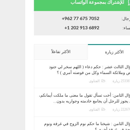
للإشتراك بمجموعة الواتساب
+962 77 675 7052
جال:
+1 202 913 6892
ساء:
الأكثر تفاعلاً
الأكثر زيارة
ال الثالث عشر : حكم دعاء ( اللهم سخر لي جنود
ض وملائكة السماء وكل من فوضته أمري ) ؟
الفتاوى
ال الثامن: أخت تسأل تقول ما معنى ما ملكت أيمانكم،
يجوز للرجل أن يجامع خادمته وجواريه بدون...
الفتاوى
ال الثامن : شيخنا ما حكم نوم الزوج في غرفة ونوم
جة في غرفة أخرى ؟