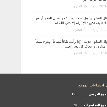
الفتاوى
ال العشرين: هل صح حديث " من صلى الفجر أربعين
 لا تفوته تكبيرة الإحرام إلا كتب الله له...
الفتاوى
ل السابع: حديث: (إذا رأيتَ شُحّاً مُطاعاً، وهوىً متبَعاً،
ا مؤثرة، وإعجابَ كل ذي رأي...
الفتاوى
احصاءات الموقع
موع الدروس:
1516
موع المحاضرات:
200