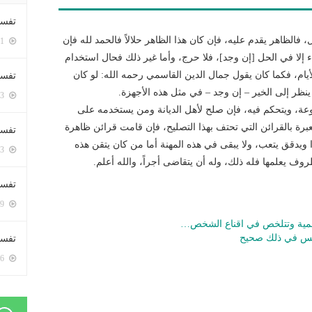
تفسي
الظاهر يقدم عليه، فإن كان هذا الظاهر حلالاً فالحمد لله فإن
5411 زيارة
إلا في الحل [إن وجد]، فلا حرج، وأما غير ذلك فحال استخدام
يام، فكما كان يقول جمال الدين القاسمي رحمه الله: لو كان
تفسي
ينظر إلى الخير – إن وجد – في مثل هذه الأجهزة.
5173 زيارة
وعة، ويتحكم فيه، فإن صلح لأهل الديانة ومن يستخدمه على
رة بالقرائن التي تحتف بهذا التصليح، فإن قامت قرائن ظاهرة
تفسير
يدقق يتعب، ولا يبقى في هذه المهنة أما من كان يتقن هذه
5193 زيارة
وف يعلمها فله ذلك، وله أن يتقاضى أجراً، والله أعلم.
تفسير
5079 زيارة
لمية وتتلخص في اقناع الشخص…
أنس في ذلك صحيح
تفسير 
5196 زيارة