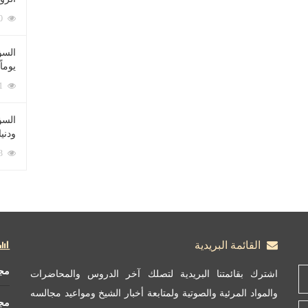
212090 زيارة
السؤ
يوماً
137231 زيارة
السؤا
ودني
117363 زيارة
القائمة البريدية
مج
اشترك بقائمتنا البريدية لتصلك آخر الدروس والمحاضرات
والمواد المرئية والصوتية ولمتابعة أخبار الشيخ ومواعيد مجالسه
مج