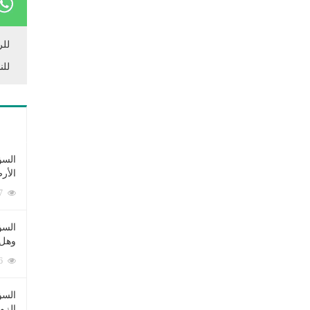
للر
للن
السؤ
الأر
253387 زيارة
السؤ
وهل 
222676 زيارة
السؤ
الزو