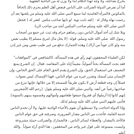
يخرج بضاعته، ولا وجه لهذا الكلام أبداً ولا وزن له من الناحية الفقهية .
أما أن تفرض الدولة الضرائب على الناس فبعض أهل العلم يحرم ذلك إلحاقاً
بالمكوس فالمرأة الغامدية لما سمع النبي صلى الله عليه وسلم من يلعنها بعد أن
رجمت نهاه وقال له : {لقد تابت توبة لو تابها صاحب مكس لغفر له } فجعل
النبي صلى الله عليه وسلم صاحب المكس أشد من صاحب الزنا.
وبلا شك إن أخذ أموال الناس دون رضاهم حرام وقد ثبت عن جمع من أصحاب
رسول الله صلى الله عليه وسلم، قوله: {لا يحل مال امرئ مسلم إلا بطيب نفس
منه ولو كان عوداً من أراك} وهذه الجمارك تدفع من غير طيب نفس ومن غير إذن
.
لكن العلماء المحققون لهم رأي في هذه المسألة، كالشافعي في “الموافقات”
فقد بحث المسألة بحثاً أصولياً، مقيماً إياه على المقاصد، فقال : إن الشرع يمنع
التعسف في استعمال الحق، وإن الشرع يقدم الحق العام على الحق الخاص، وإن
الإنسان متى أمسك وتضرر غيره من عوام الناس، فهذا الإمساك ليس بصواب.
فمثلاً إن وجد قطعة أرض لا يكون طريقاً للمسجد إلا من خلالها، فإنها تنزع من
صاحبها رغماً عن أنفه، والنبي صلى الله عليه وسلم يقول: {رحم الله الأشعريين
إنهم كانوا إذا أرملوا( أي فقروا) جمعوا طعامهم وأموالهم وقسموه بينهم بالسوية}.
فأثنى عليهم النبي صلى الله عليه وسلم لذلك.
وإذا الدولة احتاجت ولا تستطيع أن تقوم بالأعباء الواجبة عليها، ولا أن تخدم الناس
خدمة العامة، فأخذت من الناس مقدار الضرورة، وصرفته في حق عوام الناس
فالأخذ بالمقدار، والعطاء لسائر الناس ، فالجمارك والضرائب حينئذ مشروعة
وليست بممنوعة على قول غير واحد من المحققين ، هذا الذي أراه صواباً . والله
أعلم