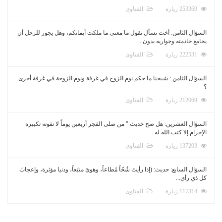
253369 زيارة
الفتاوى
السؤال الثامن: أخت تسأل تقول ما معنى ما ملكت أيمانكم، وهل يجوز للرجل أن
يجامع خادمته وجواريه بدون...
222531 زيارة
الفتاوى
السؤال الثامن : شيخنا ما حكم نوم الزوج في غرفة ونوم الزوجة في غرفة أخرى
؟
212069 زيارة
الفتاوى
السؤال العشرين: هل صح حديث " من صلى الفجر أربعين يوماً لا تفوته تكبيرة
الإحرام إلا كتب الله له...
137203 زيارة
الفتاوى
السؤال السابع: حديث: (إذا رأيتَ شُحّاً مُطاعاً، وهوىً متبَعاً، ودنيا مؤثرة، وإعجابَ
كل ذي رأي...
117314 زيارة
الفتاوى