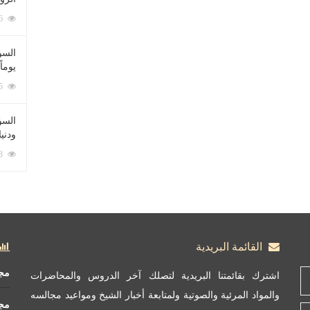
212056 زيارة
السؤ
يوماً
137185 زيارة
السؤا
ودني
117283 زيارة
القائمة البريدية
مج
اشترك بقائمتنا البريدية لتصلك آخر الدروس والمحاضرات
والمواد المرئية والصوتية ولمتابعة أخبار الشيخ ومواعيد مجالسه
مج