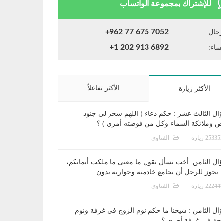
للإشتراك بمجموعة الواتساب
+962 77 675 7052
جال:
+1 202 913 6892
ساء:
الأكثر تفاعلاً
الأكثر زيارة
ال الثالث عشر : حكم دعاء ( اللهم سخر لي جنود
ض وملائكة السماء وكل من فوضته أمري ) ؟
الفتاوى
ال الثامن: أخت تسأل تقول ما معنى ما ملكت أيمانكم،
يجوز للرجل أن يجامع خادمته وجواريه بدون...
الفتاوى
ال الثامن : شيخنا ما حكم نوم الزوج في غرفة ونوم
جة في غرفة أخرى ؟