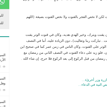
للر
قنت لكن لا نخص الفجر بالقنوت ولا نخص القنوت بصيغة {اللهم
للن
ان يقنت ويترك، وخير الهدي هديه، وكان في قنوت الوتر يقنت
يت…تباركت ربنا وتعاليت}، دون الزيادة عليه، أما في النصف
الوتر على القنوت، وكان الناس في زمن عمر كما في صحيح ابن
ن، فلو زيد على دعاء القنوت في النصف الثاني من رمضان مع
السؤ
ن رمضان من قبل الركوع إلى بعد الركوع فلا حرج، إن شاء الله .
الأر
253353 زيارة
السؤ
وازرة وزر أخرىٰ﴾…
وهل 
لص النية في الدعاء…
222448 زيارة
السؤ
الزو