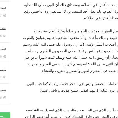
س معناه أقنتوا في الصلاة، ومصداق ذلك أن النبي صلى الله عليه
تفسي
القيام، ولم يقل أحد المفسرين لا السابقين ولا اللاحقين ولن
5373 زيارة
معناه أقنتوا في صلاتكم.
تفسي
ين الفقهاء، ومذهب الجماهير سلفاً وخلفاً عدم مشروعية
5138 زيارة
نيفة ومالك وأحمد، وأما مذهب الشافعية فإنهم يقولون بالقنوت
صحاب السنن وفيه: {ما زال رسول الله صلى الله عليه وسلم
تفسير
 هذا الحديث عن أنس وقد ثبت في الصحيحين البخاري ومسلم،
5150 زيارة
يضاً: {أن رسول الله صلى الله عليه وسلم قنت شهراً يدعو على
ن النبي صلى الله عليه وسلم كان يقنت في الفجر والمغرب
تفسير
 يقنت في الفجر والظهر والعصر والمغرب والعشاء.
5042 زيارة
ي الصلوات الخمس وليس في الفجر فقط، ويقنت كما قنت النبي
تفسير 
، دون قوله: {اللهم اهدني فيمن هديت وعافني فيمن
5156 زيارة
ث أنس الذي في الصحيحين فالحديث الذي استدل به الشافعية
ي الفجر حتى فارق الحياة}، فيه راوٍ اسمه أبو جعفر الرازي