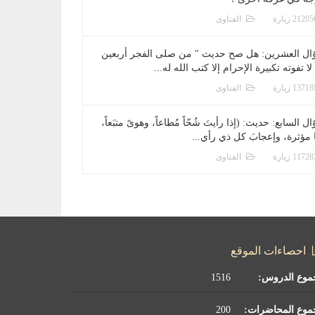
الفتاوى
ال العشرين: هل صح حديث " من صلى الفجر أربعين
 لا تفوته تكبيرة الإحرام إلا كتب الله له...
الفتاوى
ل السابع: حديث: (إذا رأيتَ شُحّاً مُطاعاً، وهوىً متبَعاً،
ا مؤثرة، وإعجابَ كل ذي رأي...
الفتاوى
احصاءات الموقع
موع الدروس:
1516
موع المحاضرات:
200