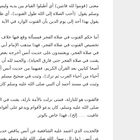
معنى {قوموا لله قانتين} أي أطيلوا القيام بين يديه ولي
وسلم يقول: {أحب الصلاة إلى الله طول القنوت}، أي طول 
يقول بهذا أحد إلى يوم الدين بأن القنوت الوارد في الآية 
أما حكم القنوت في صلاة الفجر فمسألة وقع فيها خلاف ب
تخصيص القنوت في صلاة الفجر، فهذا مذهب الإمام أبي ح
في صلاة الفجر، ويعتمدون على حديث أنس أخرجه بعض أ
يقنت في صلاة الفجر حتى فارق الحياة}، والحمد لله أن
أصحا كتابين بعد القرآن الكريم، ففيهما من حديث أنس أ
أحياء من أحياء العرب ثم ترك}، وثبت في صحيح مسلم أ
وثبت في مسند أحمد أن النبي صلى الله عليه وسلم كان
فالقنوت هو للنازلة، فمتى نزلت بالأمة نازلة، يقنت ف
صلى الله عليه وسلم، كان يدعو لأقوام ويدعو على أقوام
عافيت…….إلخ}، فهذا خاص بالوتر.
فالحديث الذي اعتمد عليه الشافعية عن أنس يناقض حدي
عن أنس: {ما زال رسول الله صلى الله عليه وسلم يقنت ف