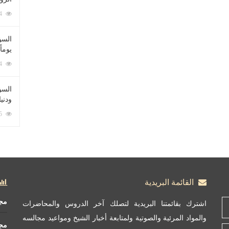
212074 زيارة
السؤ
يوماً
137214 زيارة
السؤا
ودني
117325 زيارة
القائمة البريدية
مج
اشترك بقائمتنا البريدية لتصلك آخر الدروس والمحاضرات
والمواد المرئية والصوتية ولمتابعة أخبار الشيخ ومواعيد مجالسه
مج