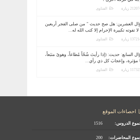
الفتاوى
ال العشرين: هل صح حديث " من صلى الفجر أربعين
 لا تفوته تكبيرة الإحرام إلا كتب الله له...
الفتاوى
ل السابع: حديث: (إذا رأيتَ شُحّاً مُطاعاً، وهوىً متبَعاً،
ا مؤثرة، وإعجابَ كل ذي رأي...
الفتاوى
احصاءات الموقع
موع الدروس:
1516
موع المحاضرات:
200