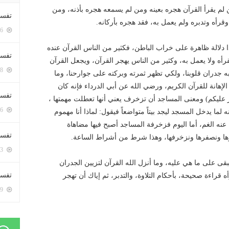
م يقرأ القرآن هجره بعينه ومن لم يسمعه هجره بأذنه، ومن
تفسي
رأه وتدبره ولم يعمل به، فقد هجره بأركانه.
5396 زيارة
هذا دلالة ظاهرة على خراب الباطن، فكثير من الناس القرآن عنده
تفسي
أه ولا يعمل به، وكثير من الناس يهجر القرآن، ويجعل القرآن
5158 زيارة
به جدران قلوبنا، ولكي تظهر ثمرته وبركته على جوارحنا، وما
الإهانة للقرآن الكريم، ورضي الله عن أبي الدرداء فإنه كان
تفسير
 عليكم) ومعنى المساجد أن تزخرف يعني أنها تعطلت مهمتها ،
5176 زيارة
ما يدخل المسجد ليجد بيتاً متواضعاً فيقول: لماذا أنا مهموم
ل عنه الغم، أما اليوم فزخرفة المساجد أصبح فيها مضاهاة
تفسير
مرها ونصفرها ونزخرفها، وهذا شرط من أشراط الساعة.
5063 زيارة
ى على ما هي عليه، وما أنزل الله القرآن لتزيين الجدران
تفسير 
أه قراءة صحيحة، بأحكام التلاوة، والتدبر، ثم إياك أن تهجر
5179 زيارة