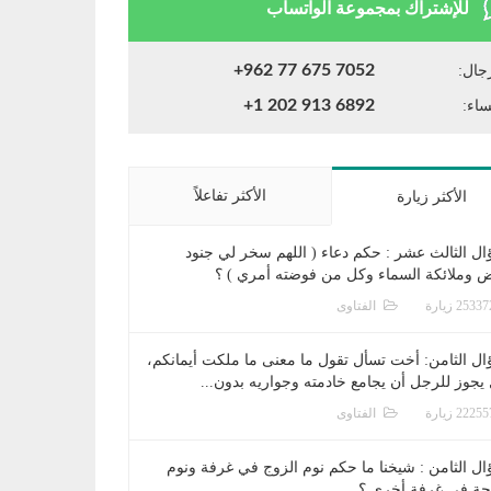
للإشتراك بمجموعة الواتساب
+962 77 675 7052
جال:
+1 202 913 6892
ساء:
الأكثر تفاعلاً
الأكثر زيارة
ال الثالث عشر : حكم دعاء ( اللهم سخر لي جنود
ض وملائكة السماء وكل من فوضته أمري ) ؟
الفتاوى
ال الثامن: أخت تسأل تقول ما معنى ما ملكت أيمانكم،
يجوز للرجل أن يجامع خادمته وجواريه بدون...
الفتاوى
ال الثامن : شيخنا ما حكم نوم الزوج في غرفة ونوم
جة في غرفة أخرى ؟