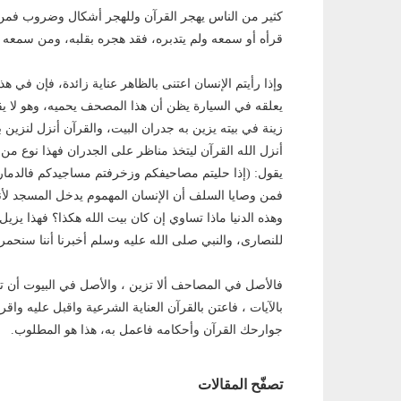
كثير من الناس يهجر القرآن وللهجر أشكال وضروب فمن ل
قرأه أو سمعه ولم يتدبره، فقد هجره بقلبه، ومن سمعه وق
وإذا رأيتم الإنسان اعتنى بالظاهر عناية زائدة، فإن في 
يعلقه في السيارة يظن أن هذا المصحف يحميه، وهو لا يقر
زينة في بيته يزين به جدران البيت، والقرآن أنزل لنزين 
أنزل الله القرآن ليتخذ مناظر على الجدران فهذا نوع من 
يقول: (إذا حليتم مصاحيفكم وزخرفتم مساجيدكم فالدمار
فمن وصايا السلف أن الإنسان المهموم يدخل المسجد لأنه ل
وهذه الدنيا ماذا تساوي إن كان بيت الله هكذا؟ فهذا يزي
للنصارى، والنبي صلى الله عليه وسلم أخبرنا أننا سنح
فالأصل في المصاحف ألا تزين ، والأصل في البيوت أن تبق
بالآيات ، فاعتن بالقرآن العناية الشرعية واقبل عليه واقر
جوارحك القرآن وأحكامه فاعمل به، هذا هو المطلوب.
تصفّح المقالات