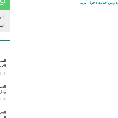
ة وبين حديث دخول أبي…
للر
للن
السؤ
الأر
253372 زيارة
السؤ
وهل 
222557 زيارة
السؤ
الزو