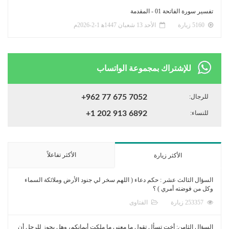
تفسير سورة الفاتحة 01 - المقدمة
5160 زيارة
الأحد 13 شعبان 1447ﻫ 1-2-2026م
للإشتراك بمجموعة الواتساب
للرجال:
+962 77 675 7052
للنساء:
+1 202 913 6892
الأكثر تفاعلاً
الأكثر زيارة
السؤال الثالث عشر : حكم دعاء ( اللهم سخر لي جنود الأرض وملائكة السماء
وكل من فوضته أمري ) ؟
253357 زيارة
الفتاوى
السؤال الثامن: أخت تسأل تقول ما معنى ما ملكت أيمانكم، وهل يجوز للرجل أن