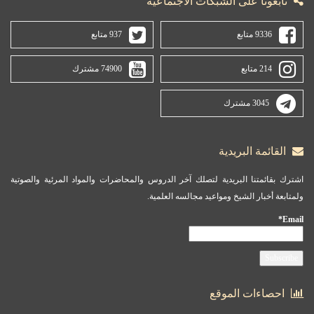
تابعونا على الشبكات الاجتماعية
9336 متابع
937 متابع
214 متابع
74900 مشترك
3045 مشترك
القائمة البريدية
اشترك بقائمتنا البريدية لتصلك آخر الدروس والمحاضرات والمواد المرئية والصوتية
ولمتابعة أخبار الشيخ ومواعيد مجالسه العلمية.
Email*
احصاءات الموقع