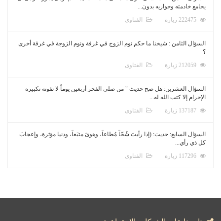
يجامع خادمته وجواريه بدون...
222475 زيارة
الفتاوى
السؤال الثامن : شيخنا ما حكم نوم الزوج في غرفة ونوم الزوجة في غرفة أخرى
؟
212059 زيارة
الفتاوى
السؤال العشرين: هل صح حديث " من صلى الفجر أربعين يوماً لا تفوته تكبيرة
الإحرام إلا كتب الله له...
137187 زيارة
الفتاوى
السؤال السابع: حديث: (إذا رأيتَ شُحّاً مُطاعاً، وهوىً متبَعاً، ودنيا مؤثرة، وإعجابَ
كل ذي رأي...
117296 زيارة
الفتاوى