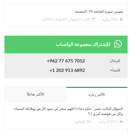
تفسير سورة الفاتحة 01 - المقدمة
5181 زيارة
الأحد 13 شعبان 1447ﻫ 1-2-2026م
للإشتراك بمجموعة الواتساب
للرجال:
+962 77 675 7052
للنساء:
+1 202 913 6892
الأكثر تفاعلاً
الأكثر زيارة
السؤال الثالث عشر : حكم دعاء ( اللهم سخر لي جنود الأرض وملائكة السماء
وكل من فوضته أمري ) ؟
253373 زيارة
الفتاوى