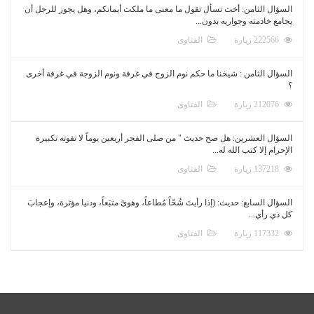
السؤال الثامن: أخت تسأل تقول ما معنى ما ملكت أيمانكم، وهل يجوز للرجل أن
يجامع خادمته وجواريه بدون...
222566 زيارة
الفتاوى
السؤال الثامن : شيخنا ما حكم نوم الزوج في غرفة ونوم الزوجة في غرفة أخرى
؟
212076 زيارة
الفتاوى
السؤال العشرين: هل صح حديث " من صلى الفجر أربعين يوماً لا تفوته تكبيرة
الإحرام إلا كتب الله له...
137218 زيارة
الفتاوى
السؤال السابع: حديث: (إذا رأيتَ شُحّاً مُطاعاً، وهوىً متبَعاً، ودنيا مؤثرة، وإعجابَ
كل ذي رأي...
117332 زيارة
الفتاوى