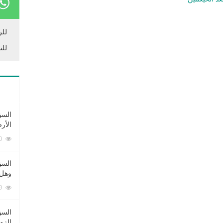
للر
للن
السؤ
الأر
253360 زيارة
السؤ
وهل 
222509 زيارة
السؤ
الزو