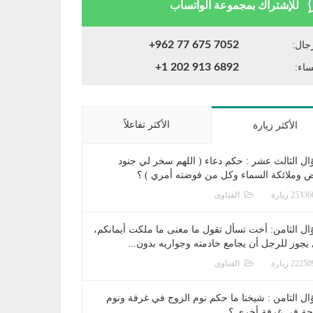
للإشتراك بمجموعة الواتساب
+962 77 675 7052
جال:
+1 202 913 6892
ساء:
الأكثر تفاعلاً
الأكثر زيارة
ال الثالث عشر : حكم دعاء ( اللهم سخر لي جنود
ض وملائكة السماء وكل من فوضته أمري ) ؟
الفتاوى
ال الثامن: أخت تسأل تقول ما معنى ما ملكت أيمانكم،
يجوز للرجل أن يجامع خادمته وجواريه بدون...
الفتاوى
ال الثامن : شيخنا ما حكم نوم الزوج في غرفة ونوم
جة في غرفة أخرى ؟