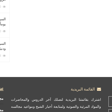
212060 زيارة
السؤ
يوماً
137190 زيارة
السؤا
ودني
117308 زيارة
القائمة البريدية
مج
اشترك بقائمتنا البريدية لتصلك آخر الدروس والمحاضرات
والمواد المرئية والصوتية ولمتابعة أخبار الشيخ ومواعيد مجالسه
مج