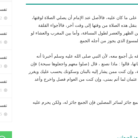
تفسي
لى ما كان عليه، فالأصل عند الإمام أن يصلي الصلاة لوقتها،
5382 زيارة
بنقل هذه الصلاة من وقتها إلى وقت آخر، فالأجواء القلقة
 بين الظهر والعصر لطول المسافة، وأما بين المغرب والعشاء لو
تفسي
المسوغ الذي يجوز من أجله الجمع.
5146 زيارة
قه بل أجمع معه، لأن النبي صلى الله عليه وسلم أخبرنا أنه
تفسير
ها، قالوا : ماذا نصنع ، قال {صلوا معهم واجعلوها سبحة} فإن
5163 زيارة
لة، وإن كنت ممن يشار إليه بالبنان وسكوتك يحسب عليك ويغرر
 عثمان لما أتم بمنى، وإن كنت من العوام فصل واخرج وأعد
تفسير
5051 زيارة
الجمع جائز لسائر المصلين فإن الجمع جائز له، ولكن يحرم عليه
تفسير 
5165 زيارة
د الحيعلتين