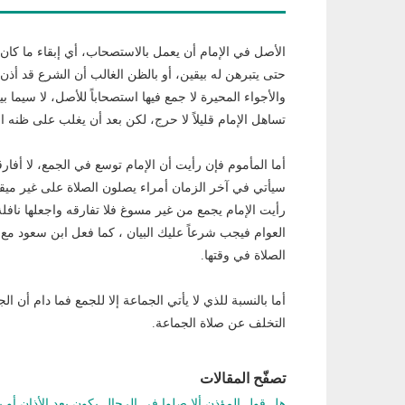
الأصل في الإمام أن يعمل بالاستصحاب، أي إبقاء ما كان ع
حتى يتبرهن له بيقين، أو بالظن الغالب أن الشرع قد أذن 
والأجواء المحيرة لا جمع فيها استصحاباً للأصل، لا سيما
تساهل الإمام قليلاً لا حرج، لكن بعد أن يغلب على ظنه 
أما المأموم فإن رأيت أن الإمام توسع في الجمع، لا أفار
سيأتي في آخر الزمان أمراء يصلون الصلاة على غير ميقات
رأيت الإمام يجمع من غير مسوغ فلا تفارقه واجعلها ناف
العوام فيجب شرعاً عليك البيان ، كما فعل ابن سعود مع
الصلاة في وقتها.
أما بالنسبة للذي لا يأتي الجماعة إلا للجمع فما دام أن 
التخلف عن صلاة الجماعة.
تصفّح المقالات
هل قول المؤذن ألا صلوا في الرحال يكون بعد الأذان أو بع