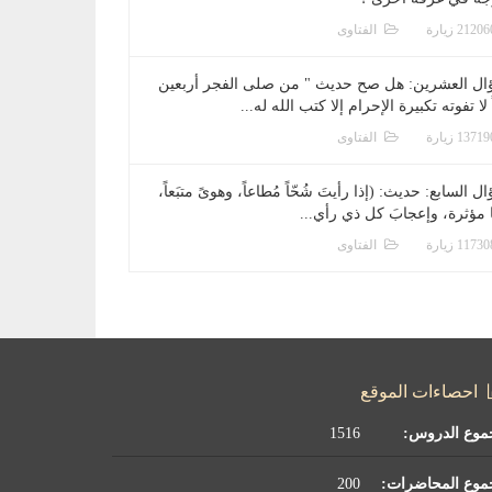
الفتاوى
ال العشرين: هل صح حديث " من صلى الفجر أربعين
 لا تفوته تكبيرة الإحرام إلا كتب الله له...
الفتاوى
ل السابع: حديث: (إذا رأيتَ شُحّاً مُطاعاً، وهوىً متبَعاً،
ا مؤثرة، وإعجابَ كل ذي رأي...
الفتاوى
احصاءات الموقع
موع الدروس:
1516
موع المحاضرات:
200