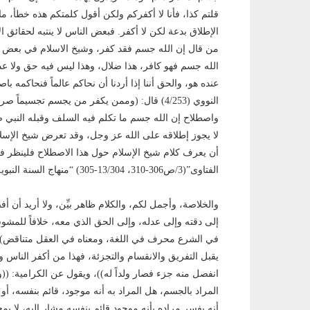
قلتم كذا، فأنا لا أكفركم ولكن أقول كلمتكم هذه خطأ، ما 
الإطلاق بدعة لكن لا أكفر. فبعض الناس لا ينتبه لحقائق 
من قال إن الله جسم فقد كفر، وشيخ الاسلام في بعض ال
الله جسم فهو كافر، هذا ضلال، وهذا ليس فيه حق ولا 
عنده هو، والحق أننا إذا أردنا أن نحاكم عالماً فنحاكمه ب
النووي (4/253) قال: (وممن يكفر من يجسم تجسيماً صريحاً) أي ممن يقول إن الله عز وجل جسم ، فهذا يكفر.
واصطلاح إن الله جسم ما تكلم فيه السلف وقبله النبي ص
لا يجوز إطلاقه على الله عز وجل، وقد تعرض شيخ الإسل
الفتاوى”(3/ص306-310، 13/304-305) “منهاج السنة النبوية” (2/134-135، 192، 198-200، 527)
والخلاصة، وأجمل لكم، والكلام ظاهر بيِّن، ولا أريد أن
إلى دقته وإلى عدله، وإلى الحق الذي معه، خلافاً للمشو
في الشرع محرف في اللغة، ومعناه في العقل متناقض)
يقبل التفريق والانقسام والتجزئة، فهذا من أكفر الناس وأ
انفصل منه جزء فصار ولداً له))، ويقول عن الكرامية: 
المراد بالجسم، هل المراد به أنه موجود، قائم بنفسه، أ
أنه يفسر مراده بأنه موجود قائم بنفسه مشار إليه، لا ب