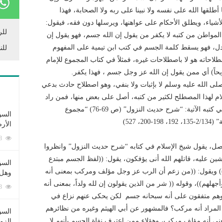
أطلقها الله على نفسه ولا نبينا على ربه ولا الصحابة، فهذا
الأشياء، ويطلق الأحكام على عواهنها، ويرسلها دون فقه، فيقول:
للر
مواطن من كتبه لا يكفر من يقول إن الله جسم، فهو يقول إن
عدل، فهو يسقط كلمة الجسم في كتب ابن تيمية على المفهوم
للن
اصطلاحاته هو لا باصطلاحات غيره، فمثلاً في كتاب المجموع للإمام
لى الله عليه وسلم لا بإثبات ولا بنفي، وهو اصطلاح حادث بدعي
ام لهذا المصطلح لكثير من كتبه، أصل على بعض منها، فمن راد
أن يعرف كلام شيخ الإسلام حول هذا الاصطلاح فلينظر في كتبه الآتية: “شرح حديث النزول” (ص 69-76) “مجموع
السؤ
الأر
253358 زيارة
 أفصل، يقول شيخ الإسلام في كتابه “شرح حديث النزول” وانظروا
شين عليه، قاتلهم الله أنى يؤفكون، يقول: ((لفظ الجسم مبتدع
السؤ
) ويقول: ((من زعم أن الرب عز وجل مؤلف ومركب بمعنى أنه
وهل 
جهلهم))، وقوله (( شر من الذين يقولون إن لله ولداً، بمعنى أنه
222493 زيارة
((وهم متفقون على أنه سبحانه جسم لكن يحكى عنهم نزاع في
و المراد أنه مركب؟ فالمشهور عن أبي الهيثم وغيره من نظائرهم
السؤ
معنى أنه مؤلف مركب، وهؤلاء ممن اعترف نفاة الجسم بأنهم لا
الزو