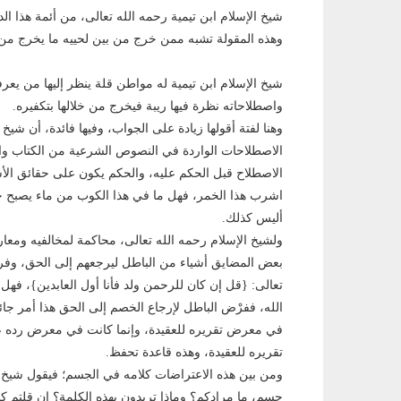
شيخ الإسلام ابن تيمية رحمه الله تعالى، من أئمة هذا ال
وهذه المقولة تشبه ممن خرج من بين لحييه ما يخرج من بين
شيخ الإسلام ابن تيمية له مواطن قلة ينظر إليها من يعرف
واصطلاحاته نظرة فيها ريبة فيخرج من خلالها بتكفيره.
وهنا لفتة أقولها زيادة على الجواب، وفيها فائدة، أن شي
الاصطلاحات الواردة في النصوص الشرعية من الكتاب وال
الاصطلاح قبل الحكم عليه، والحكم يكون على حقائق الأشياء
اشرب هذا الخمر، فهل ما في هذا الكوب من ماء يصبح خمراً؟
أليس كذلك.
ولشيخ الإسلام رحمه الله تعالى، محاكمة لمخالفيه وم
بعض المضايق أشياء من الباطل ليرجعهم إلى الحق، وفرض
تعالى: {قل إن كان للرحمن ولد فأنا أول العابدين}، فهل 
الله، ففرْض الباطل لإرجاع الخصم إلى الحق هذا أمر جا
في معرض تقريره للعقيدة، وإنما كانت في معرض رده ع
تقريره للعقيدة، وهذه قاعدة تحفظ.
ومن بين هذه الاعتراضات كلامه في الجسم؛ فيقول شيخ الإ
جسم، ما مرادكم؟ وماذا تريدون بهذه الكلمة؟ إن قلتم كذا