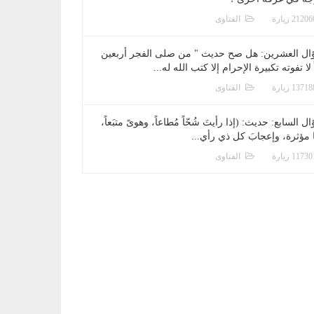
الفتاوى
ال العشرين: هل صح حديث " من صلى الفجر أربعين
 لا تفوته تكبيرة الإحرام إلا كتب الله له...
الفتاوى
ل السابع: حديث: (إذا رأيتَ شُحّاً مُطاعاً، وهوىً متبَعاً،
ا مؤثرة، وإعجابَ كل ذي رأي...
الفتاوى