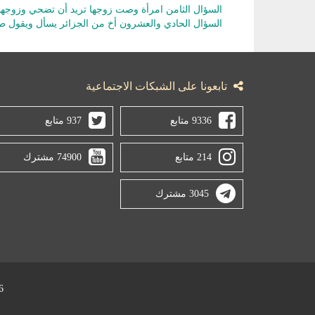
السؤال الثامن امرأة وصت زوجها تريد أن تضحي وزوجها
السؤال الحادي والعشرون أخ من الجزائر يسأل ويقول 
تابعونا على الشبكات الاجتماعية
9336 متابع
937 متابع
214 متابع
74900 مشترك
3045 مشترك
2026 © جميع