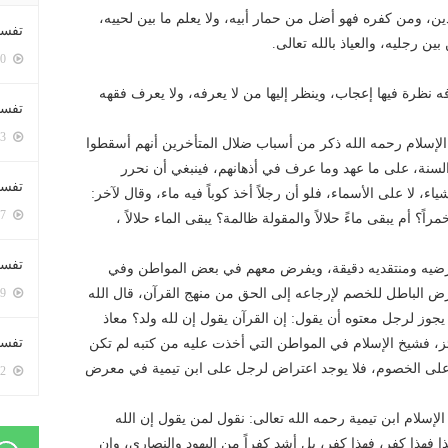
دين، ومن كفره فهو أضل من حمار أبيه، ولا يعلم ما بين لحييه،
تفسي
 رجليه، والعياذ بالله تعالى.
5380 زيارة
ه نظرة فيها إعجاب، وينظر إليها من لا يعرفه، ولا يعرف فقهه
تفسي
5143 زيارة
خ الإسلام رحمه الله ذكر من أسباب ضلال المتأخرين أنهم أسقطوا
سنة، على ما عهد وما عرف في أذهانهم، فينبغي أن نحرر
تفسير
، لا على الأسماء، فلو أن رجلاً أخذ كوباً فيه ماء، وقال لآخر:
5157 زيارة
 أم يبقى ماءً حلالاً والمقولة ظالمة؟ يبقى الماء حلالاً ،
تفسير
عارضيه ومنتقديه دقيقة، ويفرض معهم في بعض المواطن وفي
 الباطل للخصم لإرجاعه إلى الحق من منهج القرآن، قال الله
5049 زيارة
يجوز لرجل معتوه أن يقول: إن القرآن يقول إن لله ولد؟ معاذ
تفسير 
ئز، فشيخ الإسلام في المواطن التي أخذت عليه من كتبه لم تكن
لى الخصوم، فلا يوجد اعتراض لرجل على ابن تيمية في معرض
5162 زيارة
سلام ابن تيمية رحمه الله تعالى: نقول لمن يقول إن الله
 فهذا كفر، فهذا كفر، بل أشد كفراً من اليهود والنصارى، وإن