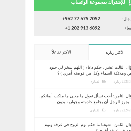
للإشتراك بمجموعة الواتساب
+962 77 675 7052
جال:
+1 202 913 6892
ساء:
الأكثر تفاعلاً
الأكثر زيارة
ال الثالث عشر : حكم دعاء ( اللهم سخر لي جنود
ض وملائكة السماء وكل من فوضته أمري ) ؟
الفتاوى
ال الثامن: أخت تسأل تقول ما معنى ما ملكت أيمانكم،
يجوز للرجل أن يجامع خادمته وجواريه بدون...
الفتاوى
ال الثامن : شيخنا ما حكم نوم الزوج في غرفة ونوم
جة في غرفة أخرى ؟