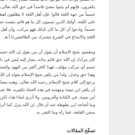
يكفرون، فإنهم لم يثبتوا معنىً فاسداً في حق الله تعالى
جسماً من جهة اللغة قالوا: فإن أهل اللغة لا يطلقون لف
على اللغة، أولئك الذين يسمون كل ما هو قائم بنفسه جسما
جسماً، وادعوا أن كل ما كان كذلك فهو مركب، وأن أهل 
اللغة والابتداع في الشرع مشترك بين الطائفتين)) أ.هـ.
ومقصود شيخ الإسلام أن يقول أن من يقول إن الله جسم
كان مرادك إن الله حق قائم بذاته، يشار إليه ليس في دا
جسم أي مركب مؤلف، فهذا كافر أكفر من اليهود والنصا
وهذا حق وعدل، ولذا من يكفر شيخ الإسلام بقوله إن الل
يرجع إلى كلام شيخ الإسلام رحمه الله تعالى، وهذه مضايق
أن يكفر ابن تيمية ومهمته في هذه الحياة تكفيره، فلا 
ابن تيمية، في الكتابة والدروس، ولا أدري لماذا هذا، لكن
وما أشاعه ابن بطوطة عنه أن قال: إن الله ينزل كما أن
سجن القلعة، فما رآه وما التقى به.
تصفّح المقالات