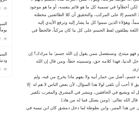
، لكن أخطأوا في تسمية كل ما هو قائم بنفسه، أو ما هو موجود
212060 زيارة
ظ الجسم إلا على المركب، والتحقيق أن كلا الطائفتين مخطئة
ً، وهؤلاء الذين سموا كل ما يشار إليه وترفع الأيدي إليه
السؤ
يوماً
اللغة يطلقون لفظ الجسم على كل ما كان مركباً، فالخطأ في
137188 زيارة
 فهو مبتدع، ونستفصل ممن يقول إن الله جسم؛ ما مرادك؟ إن
السؤا
ودني
خل الدنيا، فهذا كلامه حق، وتسميته خطأ، ومن قال إن الله
رى.
117301 زيارة
ه جسم، أضل من حمار أبيه ولا يفهم ماذا يخرج من فيه، ولم
 لا أحب أن تلقى لولا هذا السؤال، لأن بعض الناس لا هم له إلا
عمل له ويشيع في الخافقين، وينشر في المشرق والمغرب تكفير
 قال الله تعالى: {ومن يضلل فما له من هاد}.
زل عن هذا المنبر، وابن بطوطة لما دخل دمشق كان ابن تيمية في