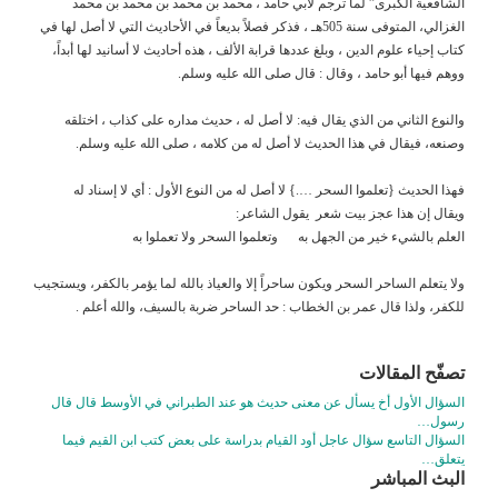
الشافعية الكبرى” لما ترجم لأبي حامد ، محمد بن محمد بن محمد بن محمد
الغزالي، المتوفى سنة 505هـ ، فذكر فصلاً بديعاً في الأحاديث التي لا أصل لها في
كتاب إحياء علوم الدين ، وبلغ عددها قرابة الألف ، هذه أحاديث لا أسانيد لها أبداً،
ووهم فيها أبو حامد ، وقال : قال صلى الله عليه وسلم.
والنوع الثاني من الذي يقال فيه: لا أصل له ، حديث مداره على كذاب ، اختلقه
وصنعه، فيقال في هذا الحديث لا أصل له من كلامه ، صلى الله عليه وسلم.
فهذا الحديث {تعلموا السحر ….} لا أصل له من النوع الأول : أي لا إسناد له
ويقال إن هذا عجز بيت شعر يقول الشاعر:
العلم بالشيء خير من الجهل به وتعلموا السحر ولا تعملوا به
ولا يتعلم الساحر السحر ويكون ساحراً إلا والعياذ بالله لما يؤمر بالكفر، ويستجيب
للكفر، ولذا قال عمر بن الخطاب : حد الساحر ضربة بالسيف، والله أعلم .
تصفّح المقالات
السؤال الأول أخ يسأل عن معنى حديث هو عند الطبراني في الأوسط قال قال
رسول…
السؤال التاسع سؤال عاجل أود القيام بدراسة على بعض كتب ابن القيم فيما
يتعلق…
البث المباشر