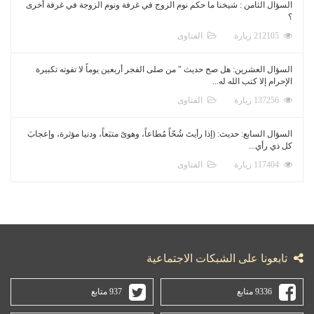
السؤال الثامن : شيخنا ما حكم نوم الزوج في غرفة ونوم الزوجة في غرفة أخرى
؟
212105 زيارة
الفتاوى
السؤال العشرين: هل صح حديث " من صلى الفجر أربعين يوماً لا تفوته تكبيرة
الإحرام إلا كتب الله له...
137256 زيارة
الفتاوى
السؤال السابع: حديث: (إذا رأيتَ شُحّاً مُطاعاً، وهوىً متبَعاً، ودنيا مؤثرة، وإعجابَ
كل ذي رأي...
117404 زيارة
الفتاوى
تابعونا على الشبكات الاجتماعية
9336 متابع
937 متابع