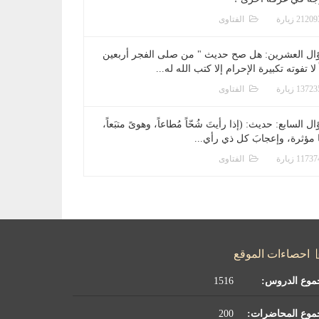
الفتاوى
ال العشرين: هل صح حديث " من صلى الفجر أربعين
 لا تفوته تكبيرة الإحرام إلا كتب الله له...
الفتاوى
ل السابع: حديث: (إذا رأيتَ شُحّاً مُطاعاً، وهوىً متبَعاً،
ا مؤثرة، وإعجابَ كل ذي رأي...
الفتاوى
احصاءات الموقع
موع الدروس:
1516
موع المحاضرات:
200