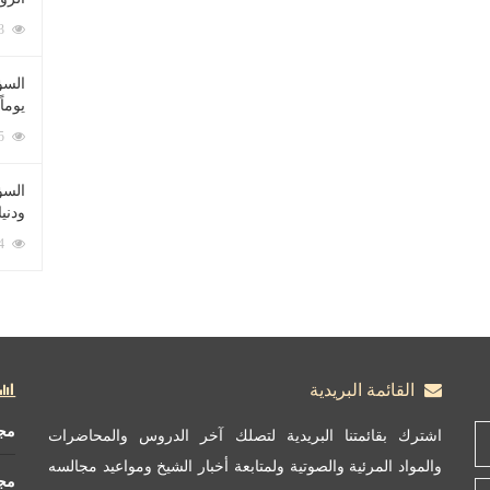
212093 زيارة
السؤ
يوماً
137235 زيارة
السؤا
ودني
117374 زيارة
القائمة البريدية
مج
اشترك بقائمتنا البريدية لتصلك آخر الدروس والمحاضرات
والمواد المرئية والصوتية ولمتابعة أخبار الشيخ ومواعيد مجالسه
مج