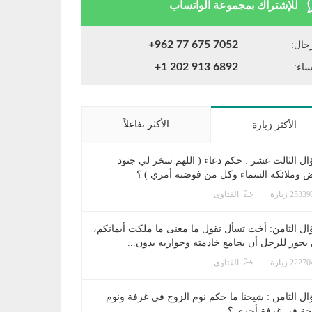
للإشتراك بمجموعة الواتساب
+962 77 675 7052
جال:
+1 202 913 6892
ساء:
الأكثر تفاعلاً
الأكثر زيارة
ال الثالث عشر : حكم دعاء ( اللهم سخر لي جنود
ض وملائكة السماء وكل من فوضته أمري ) ؟
الفتاوى
ال الثامن: أخت تسأل تقول ما معنى ما ملكت أيمانكم،
يجوز للرجل أن يجامع خادمته وجواريه بدون...
الفتاوى
ال الثامن : شيخنا ما حكم نوم الزوج في غرفة ونوم
جة في غرفة أخرى ؟