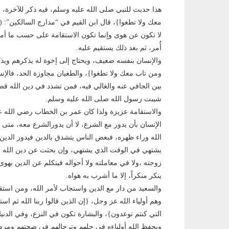
هذا حديث للنبي صلى الله عليه وسلم، فيه ذكر للآخرة
معك ولا تطغوا}، قال ابن القيم في “مدارج السالكين”: 
لا تكون عن هوى وإنما تكون الاستقامة على حسب ما أمرت، 
أُمر، ثم بعد ذلك يستقيم عليه.
والإنسان بنفسه ضعيف، ويحتاج إلى إخوة له يذكرهم ويذكر
ومن تاب معك ولا تطغوا}، والطغيان مجاوزة الحد، فالإ
بين الجافي عنه والغالي فيه، فمن تشدد في دين الله 
شيبت رسول الله صلى الله عليه وسلم.
والاستقامة عزيزة ولذا كان عمر بن الخطاب رضي الله عنه
الإنسان بأن يدور مع الشرع، لا أن يدورالشرع معه، متى
الله وراء ظهره، فبعض الناس يتشدق بالدين فيدور الدين 
يشتهي في الوقت الذي يشتهي، وإن بحثت عن دين الله عند
زوجته ،ولا في معاملته ولا أحواله فيتكلم عن الدين بهوى 
ينكر منكراً، إلا ما أشرب به هواه.
والسعيد من دار مع الدين واستجاب لأمر الله، ومن است
وهم أولياء الله عز وجل، {إن الذين قالوا ربنا الله ثم استق
التي كنتم توعدون}، والبشارة تكون في النزع، وفي الدنيا 
ويحفظ الله أولياءه في حلهم وترحالهم في صحتهم ومرض