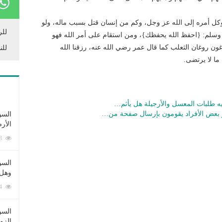
أوكل أمره إلى الله عز وجل، وكم من إنسان قتل بسبب ماله، ولو
للر
يه وسلم: {احفظ الله يحفظك}، ومن استقام على أمر الله فهو
وغون روغان الثعلب كما قال عمر رضي الله عنه، رزقنا الله
للن
ما لا يرتضى.
فيه طلبات المعسل والأرجيلة هل يأثم…
 بعض الأفراد يقومون بإرسال صفحة من…
السؤ
الأر
253393 زيارة
السؤ
وهل 
222704 زيارة
السؤ
الزو