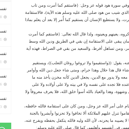
، وفي سورة هود قوله عز وجل: {فاستقم كما أمرت ومن تاب
تفسي
(الذي شيب من هود صلى الله عليه وسلم هذه الآية)، فالاستقامة
5418 زيارة
ولا يستطيع الإنسان أن يستقيم كما أُمر إلا بعد أن يعلم بماذا
تفسي
وه، يعينهم ويعينوه، ولذا قال الله تعالى: {فاستقم كما أمرت
5181 زيارة
نسان يبقى على الاستقامة إن بقي في الطريق ودين الله وسط
قصر، ومن تساهل أفرط، والسعيد من بقي في الصراط، فهذه آية
تفسير
5201 زيارة
، يقول: ((واستقيموا ولا تروغوا روغان الثعلب))، ويستقيم
 شاء قال هذا حلال وهذا حرام، ومتى شاء جعل دين الله وأوامر
تفسير
معه ولا يدور مع الدين، يجعل الدين كأنه مخزن يأخذ منه ما
ه فلا تجده على نفسه ولا في بيته ولا على أولاده ولا على
5086 زيارة
وشهوة، وهذا والعياذ بالله أسوأ خلق الله، فلا يعرف معروفاً ولا
تفسير 
قام على أمر الله عز وجل، ومن كان على استقامة فالله حافظه،
5203 زيارة
اموا تنزل عليهم الملائكة ألا تخافوا ولا تحزنوا وأبشروا بالجنة
لا يصيبه ما يحزنه، لأن الله وليه فالله يتكفل بحفظه ويفرج عنه،
هم، في أنفسهم وأهليهم، كما قال صلى الله عليه وسلم: