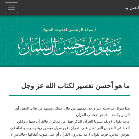
اتصل بنا
Toggle
vigation
الموقع الرسمي لفضيلة الشيخ
ما هو أحسن تفسير لكتاب الله عز وجل
هذا سؤال قد سئله غير واحد، فمنهم من قال: قلبك ،ومنهم من قال: الدهر، أي
الزمن يكشف لك عن عجائب القرآن.
وربنا يقول: {ولقد يسرنا القرآن للذكر فهل من مدكر}، فالقرآن سهل، ولكن
العلة في النفوس التي تقبل على القرآن، فهو سهل ميسور ربنا يسره، والعلة في
نفوس الناس، فربنا يقول: {أفلا يتدبرون القرآن أم على قلوب أقفالها} فالناس لا