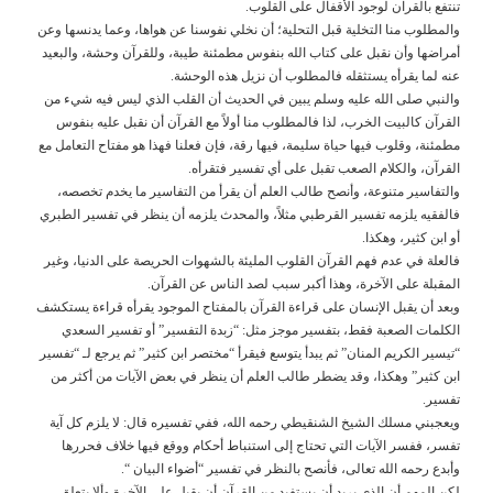
تنتفع بالقرآن لوجود الأقفال على القلوب.
والمطلوب منا التخلية قبل التحلية؛ أن نخلي نفوسنا عن هواها، وعما يدنسها وعن
أمراضها وأن نقبل على كتاب الله بنفوس مطمئنة طيبة، وللقرآن وحشة، والبعيد
عنه لما يقرأه يستثقله فالمطلوب أن نزيل هذه الوحشة.
والنبي صلى الله عليه وسلم يبين في الحديث أن القلب الذي ليس فيه شيء من
القرآن كالبيت الخرب، لذا فالمطلوب منا أولاً مع القرآن أن نقبل عليه بنفوس
مطمئنة، وقلوب فيها حياة سليمة، فيها رقة، فإن فعلنا فهذا هو مفتاح التعامل مع
القرآن، والكلام الصعب تقبل على أي تفسير فتقرأه.
والتفاسير متنوعة، وأنصح طالب العلم أن يقرأ من التفاسير ما يخدم تخصصه،
فالفقيه يلزمه تفسير القرطبي مثلاً، والمحدث يلزمه أن ينظر في تفسير الطبري
أو ابن كثير، وهكذا.
فالعلة في عدم فهم القرآن القلوب المليئة بالشهوات الحريصة على الدنيا، وغير
المقبلة على الآخرة، وهذا أكبر سبب لصد الناس عن القرآن.
وبعد أن يقبل الإنسان على قراءة القرآن بالمفتاح الموجود يقرأه قراءة يستكشف
الكلمات الصعبة فقط، بتفسير موجز مثل: “زبدة التفسير” أو تفسير السعدي
“تيسير الكريم المنان” ثم يبدأ يتوسع فيقرأ “مختصر ابن كثير” ثم يرجع لـ “تفسير
ابن كثير” وهكذا، وقد يضطر طالب العلم أن ينظر في بعض الآيات من أكثر من
تفسير.
ويعجبني مسلك الشيخ الشنقيطي رحمه الله، ففي تفسيره قال: لا يلزم كل آية
تفسر، ففسر الآيات التي تحتاج إلى استنباط أحكام ووقع فيها خلاف فحررها
وأبدع رحمه الله تعالى، فأنصح بالنظر في تفسير “أضواء البيان “.
لكن المهم أن الذي يريد أن يستفيد من القرآن أن يقبل على الآخرة وألا يتعلق