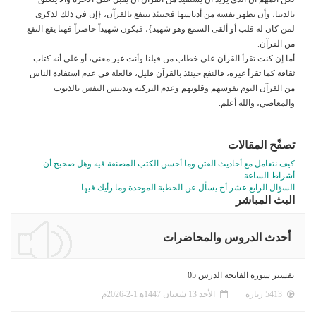
بالدنيا، وأن يطهر نفسه من أدناسها فحينئذ ينتفع بالقرآن، {إن في ذلك لذكرى
لمن كان له قلب أو ألقى السمع وهو شهيد}، فيكون شهيداً حاضراً فهنا يقع النفع
من القرآن.
أما إن كنت تقرأ القرآن على خطاب من قبلنا وأنت غير معني، أو على أنه كتاب
ثقافة كما تقرأ غيره، فالنفع حينئذ بالقرآن قليل، فالعلة في عدم استفادة الناس
من القرآن اليوم نفوسهم وقلوبهم وعدم التزكية وتدنيس النفس بالذنوب
والمعاصي، والله أعلم.
تصفّح المقالات
كيف نتعامل مع أحاديث الفتن وما أحسن الكتب المصنفة فيه وهل صحيح أن
أشراط الساعة…
السؤال الرابع عشر أخ يسأل عن الخطبة الموحدة وما رأيك فيها
البث المباشر
أحدث الدروس والمحاضرات
تفسير سورة الفاتحة الدرس 05
5413 زيارة
الأحد 13 شعبان 1447ﻫ 1-2-2026م