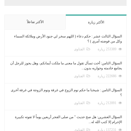
الأكثر تفاعلاً
الأكثر زيارة
السؤال الثالث عشر : حكم دعاء ( اللهم سخر لي جنود الأرض وملائكة السماء
وكل من فوضته أمري ) ؟
253389 زيارة
الفتاوى
السؤال الثامن: أخت تسأل تقول ما معنى ما ملكت أيمانكم، وهل يجوز للرجل أن
يجامع خادمته وجواريه بدون...
222686 زيارة
الفتاوى
السؤال الثامن : شيخنا ما حكم نوم الزوج في غرفة ونوم الزوجة في غرفة أخرى
؟
212091 زيارة
الفتاوى
السؤال العشرين: هل صح حديث " من صلى الفجر أربعين يوماً لا تفوته تكبيرة
الإحرام إلا كتب الله له...
137231 زيارة
الفتاوى