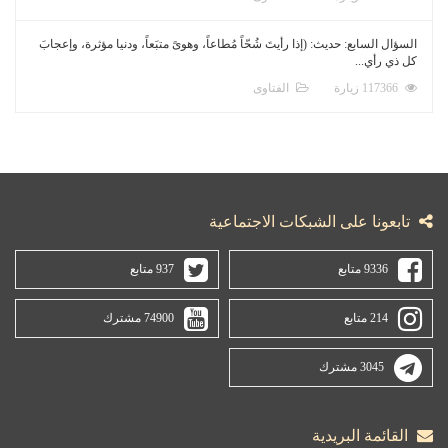
السؤال السابع: حديث: (إذا رأيتَ شُحّاً مُطاعاً، وهوىً متبَعاً، ودنيا مؤثرة، وإعجابَ
كل ذي رأي...
117366 زيارة
الفتاوى
تابعونا على الشبكات الاجتماعية
9336 متابع
937 متابع
214 متابع
74900 مشترك
3045 مشترك
القائمة البريدية