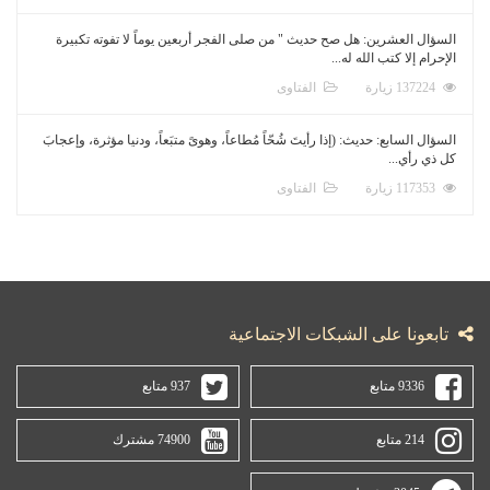
السؤال العشرين: هل صح حديث " من صلى الفجر أربعين يوماً لا تفوته تكبيرة
الإحرام إلا كتب الله له...
137224 زيارة
الفتاوى
السؤال السابع: حديث: (إذا رأيتَ شُحّاً مُطاعاً، وهوىً متبَعاً، ودنيا مؤثرة، وإعجابَ
كل ذي رأي...
117353 زيارة
الفتاوى
تابعونا على الشبكات الاجتماعية
9336 متابع
937 متابع
214 متابع
74900 مشترك