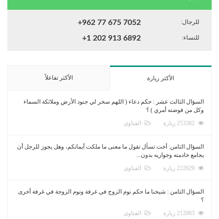
للرجال:
+962 77 675 7052
للنساء:
+1 202 913 6892
الأكثر تفاعلاً
الأكثر زيارة
السؤال الثالث عشر : حكم دعاء ( اللهم سخر لي جنود الأرض وملائكة السماء
وكل من فوضته أمري ) ؟
253382 زيارة
الفتاوى
السؤال الثامن: أخت تسأل تقول ما معنى ما ملكت أيمانكم، وهل يجوز للرجل أن
يجامع خادمته وجواريه بدون...
222629 زيارة
الفتاوى
السؤال الثامن : شيخنا ما حكم نوم الزوج في غرفة ونوم الزوجة في غرفة أخرى
؟
212083 زيارة
الفتاوى