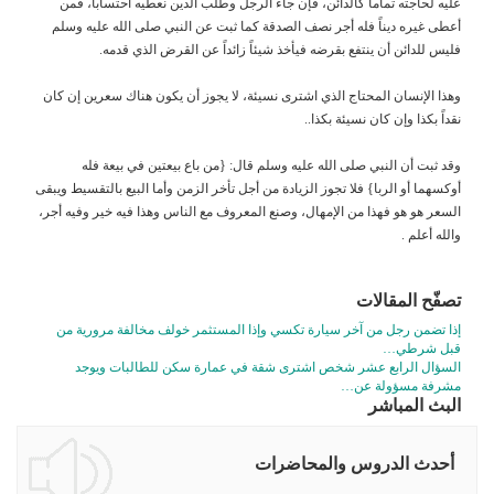
عليه لحاجته تماماً كالدائن، فإن جاء الرجل وطلب الدين نعطيه احتساباً، فمن
أعطى غيره ديناً فله أجر نصف الصدقة كما ثبت عن النبي صلى الله عليه وسلم
فليس للدائن أن ينتفع بقرضه فيأخذ شيئاً زائداً عن القرض الذي قدمه.
وهذا الإنسان المحتاج الذي اشترى نسيئة، لا يجوز أن يكون هناك سعرين إن كان
نقداً بكذا وإن كان نسيئة بكذا..
وقد ثبت أن النبي صلى الله عليه وسلم قال: {من باع بيعتين في بيعة فله
أوكسهما أو الربا} فلا تجوز الزيادة من أجل تأخر الزمن وأما البيع بالتقسيط ويبقى
السعر هو هو فهذا من الإمهال، وصنع المعروف مع الناس وهذا فيه خير وفيه أجر،
والله أعلم .
تصفّح المقالات
إذا تضمن رجل من آخر سيارة تكسي وإذا المستثمر خولف مخالفة مرورية من
قبل شرطي…
السؤال الرابع عشر شخص اشترى شقة في عمارة سكن للطالبات ويوجد
مشرفة مسؤولة عن…
البث المباشر
أحدث الدروس والمحاضرات