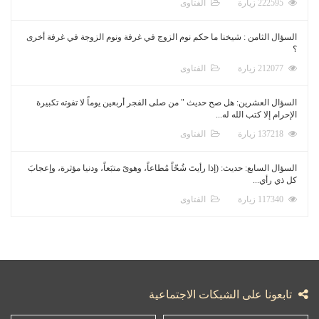
222595 زيارة
الفتاوى
السؤال الثامن : شيخنا ما حكم نوم الزوج في غرفة ونوم الزوجة في غرفة أخرى
؟
212077 زيارة
الفتاوى
السؤال العشرين: هل صح حديث " من صلى الفجر أربعين يوماً لا تفوته تكبيرة
الإحرام إلا كتب الله له...
137218 زيارة
الفتاوى
السؤال السابع: حديث: (إذا رأيتَ شُحّاً مُطاعاً، وهوىً متبَعاً، ودنيا مؤثرة، وإعجابَ
كل ذي رأي...
117340 زيارة
الفتاوى
تابعونا على الشبكات الاجتماعية