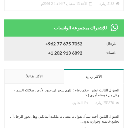
5183 زيارة
الأحد 13 شعبان 1447ﻫ 1-2-2026م
للإشتراك بمجموعة الواتساب
للرجال:
+962 77 675 7052
للنساء:
+1 202 913 6892
الأكثر تفاعلاً
الأكثر زيارة
السؤال الثالث عشر : حكم دعاء ( اللهم سخر لي جنود الأرض وملائكة السماء
وكل من فوضته أمري ) ؟
253376 زيارة
الفتاوى
السؤال الثامن: أخت تسأل تقول ما معنى ما ملكت أيمانكم، وهل يجوز للرجل أن
يجامع خادمته وجواريه بدون...