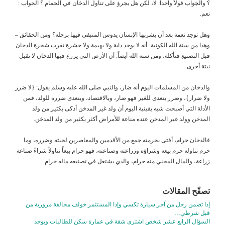
؟ والجواب قولاً واحداً: لا، لكن هل يجرؤ على تناول الدخان في الحمام ؟ الجواب :
نعم.
وهل توجد نعمة بعد أن يشربها الإنسان يدوس المتبقي فيها برجله؟ ومن الحقائق –
وهذا من سنة الله الكونية- أنه لا يوجد دابة ولا بهيمة ولا حشرة تقرب شجرة الدخان
قبل التصنيع فتأكله، ومن سنة الله أيضاً: أن الأرض التي يزرع فيها الدخان لا تقبل
نبتة أخرى.
والدخان من المسلمات اليوم أنه ضار، والنبي صلى الله عليه وسلم يقول: {لا ضرر
ولا ضرار}، وضرر يتعدى للغير فهو ضار، وبالاقتصاد، ويتعدى ضرره للولد، فمن
الأدلة التي أصبحت شبه يقينية اليوم أن ولد غير المدخن أذكى بكثير من ولد
المدخن وولد غير المدخن عنده مناعة للأمراض أكثر بكثير من ولد المدخن.
فالدخان حرام، أفتى بحرمته جمع من الأقدمين والمعاصرين لخبثه وضرره، وما
حرم تناوله حرم بيعه وشراؤه وزراعته وصناعته، فهو حرام بيعاً تناولاً شراءً صناعة
زراعة، والمال المجني منه حرام، والذي يشتغل في تصنيعه ماله حرام.
تصفّح المقالات
إذا تضمن رجل من آخر سيارة تكسي وإذا المستثمر خولف مخالفة مرورية من
قبل شرطي…
السؤال الرابع عشر شخص اشترى شقة في عمارة سكن للطالبات ويوجد