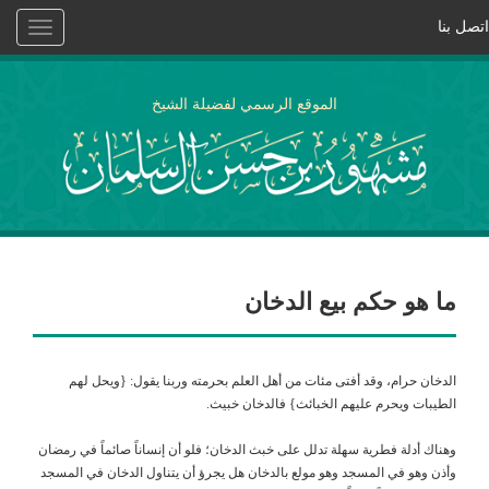
اتصل بنا
Toggle
vigation
الموقع الرسمي لفضيلة الشيخ
ما هو حكم بيع الدخان
الدخان حرام، وقد أفتى مئات من أهل العلم بحرمته وربنا يقول: {ويحل لهم
الطيبات ويحرم عليهم الخبائث} فالدخان خبيث.
وهناك أدلة فطرية سهلة تدلل على خبث الدخان؛ فلو أن إنساناً صائماً في رمضان
وأذن وهو في المسجد وهو مولع بالدخان هل يجرؤ أن يتناول الدخان في المسجد