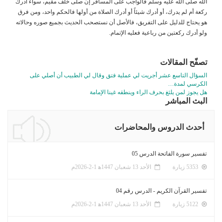
الله صلى الله عليه وسلم فالواجب على المسافر إن صلى خلف مقيم، سواء أدرك
ركعة أم لم يدرك، أو أدرك شيئاً أو أدرك الصلاة من أولها فالحكم واحد، ومن فرق
هو يحتاج للدليل على التفريق، فالأصل أن نستصحب الحديث بجميع صوره وحالاته
ولو أدرك ركعتين من رباعية فعليه الإتمام.
تصفّح المقالات
السؤال التاسع عشر أجريت لي عملية فتق وقال لي الطبيب أن أصلي على
الكرسي لمدة…
هل يجوز لمن يلثغ بحرف الراء وينطقه غينا الإمامة
البث المباشر
أحدث الدروس والمحاضرات
تفسير سورة الفاتحة الدرس 05
5353 زيارة
الأحد 13 شعبان 1447ﻫ 1-2-2026م
تفسير القرآن الكريم - الدرس رقم 04
5122 زيارة
الأحد 13 شعبان 1447ﻫ 1-2-2026م