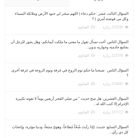
السؤال الثالث عشر : حكم دعاء ( اللهم سخر لي جنود الأرض وملائكة السماء
وكل من فوضته أمري ) ؟
253339 زيارة
الفتاوى
السؤال الثامن: أخت تسأل تقول ما معنى ما ملكت أيمانكم، وهل يجوز للرجل أن
يجامع خادمته وجواريه بدون...
222378 زيارة
الفتاوى
السؤال الثامن : شيخنا ما حكم نوم الزوج في غرفة ونوم الزوجة في غرفة أخرى
؟
212045 زيارة
الفتاوى
السؤال العشرين: هل صح حديث " من صلى الفجر أربعين يوماً لا تفوته تكبيرة
الإحرام إلا كتب الله له...
137172 زيارة
الفتاوى
السؤال السابع: حديث: (إذا رأيتَ شُحّاً مُطاعاً، وهوىً متبَعاً، ودنيا مؤثرة، وإعجابَ
كل ذي رأي...