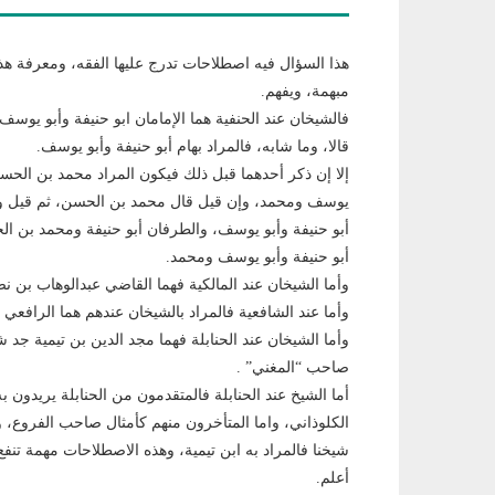
هذا السؤال فيه اصطلاحات تدرج عليها الفقه، ومعرفة هذه
مبهمة، ويفهم.
فالشيخان عند الحنفية هما الإمامان ابو حنيفة وأبو يوسف
قالا، وما شابه، فالمراد بهام أبو حنيفة وأبو يوسف.
إلا إن ذكر أحدهما قبل ذلك فيكون المراد محمد بن الحسن 
يوسف ومحمد، وإن قيل قال محمد بن الحسن، ثم قيل وقال
أبو حنيفة وأبو يوسف، والطرفان أبو حنيفة ومحمد بن الحس
أبو حنيفة وأبو يوسف ومحمد.
وأما الشيخان عند المالكية فهما القاضي عبدالوهاب بن ن
وأما عند الشافعية فالمراد بالشيخان عندهم هما الرافعي 
وأما الشيخان عند الحنابلة فهما مجد الدين بن تيمية ج
صاحب “المغني” .
أما الشيخ عند الحنابلة فالمتقدمون من الحنابلة يريدون 
الكلوذاني، واما المتأخرون منهم كأمثال صاحب الفروع، و
شيخنا فالمراد به ابن تيمية، وهذه الاصطلاحات مهمة تنفع
أعلم.