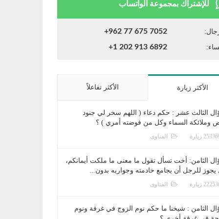
للإشتراك بمجموعة الواتساب
+962 77 675 7052
جال:
+1 202 913 6892
ساء:
الأكثر تفاعلاً
الأكثر زيارة
ال الثالث عشر : حكم دعاء ( اللهم سخر لي جنود
ض وملائكة السماء وكل من فوضته أمري ) ؟
الفتاوى
ال الثامن: أخت تسأل تقول ما معنى ما ملكت أيمانكم،
يجوز للرجل أن يجامع خادمته وجواريه بدون...
الفتاوى
ال الثامن : شيخنا ما حكم نوم الزوج في غرفة ونوم
جة في غرفة أخرى ؟