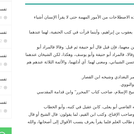
تفسي
 الاصطلاحات من الأمور المهمة حتى لا يقرأ الإنسان أشياء
5388 زيارة
 يعقوب بن إبراهيم، وأينما قرأت في كتب الحنفية، لهما عندهما
تفسي
5152 زيارة
معهما، فإن قيل قال أبو حنيفة ثم قيل: وقالا فالمراد أبو
ا، فالمراد أبو حنيفة وأبو يوسف، وهكذا، لكن الشيخان عندهما
تفسير
ن الشيباني، ومعنى لهما: أي أدلتهما، والأئمة الثلاثة عندهم هم
5170 زيارة
صر البغدادي وشيخه ابن القصار.
تفسير
والنووي.
5057 زيارة
د شيخ الإسلام، صاحب كتاب “المحرر” وابن قدامة المقدسي
تفسير 
به القاضي أبو يعلى، كابن عقيل في كتبه، وأبو الخطاب
5171 زيارة
صاحب الإقناع، وكتب ابن القيم، لما يقولون: قال الشيخ أو قال
 طالب العلم فلما يقرأ يعرف ينسب الأقوال إلى أصحابها، والله