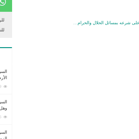
للر
م على شرعه بمسائل الحلال والحرام…
للن
السؤ
الأر
253369 زيارة
السؤ
وهل 
222536 زيارة
السؤ
الزو