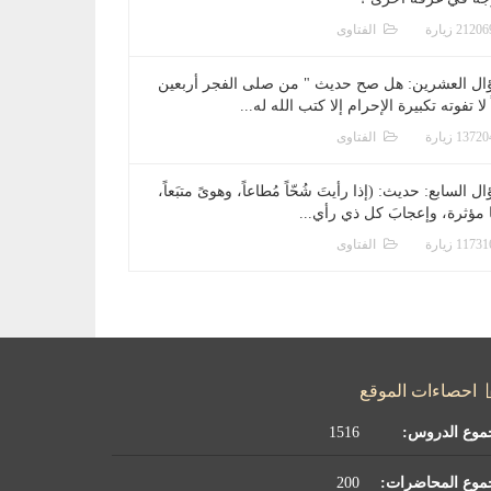
الفتاوى
ال العشرين: هل صح حديث " من صلى الفجر أربعين
 لا تفوته تكبيرة الإحرام إلا كتب الله له...
الفتاوى
ل السابع: حديث: (إذا رأيتَ شُحّاً مُطاعاً، وهوىً متبَعاً،
ا مؤثرة، وإعجابَ كل ذي رأي...
الفتاوى
احصاءات الموقع
موع الدروس:
1516
موع المحاضرات:
200