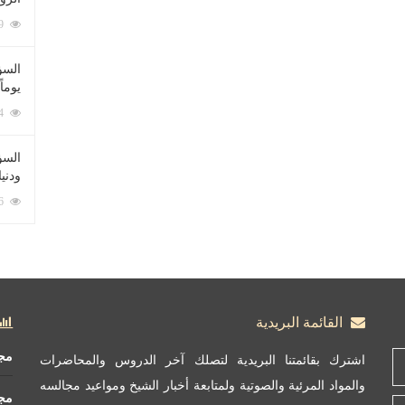
212069 زيارة
السؤ
يوماً
137204 زيارة
السؤا
ودني
117316 زيارة
القائمة البريدية
مج
اشترك بقائمتنا البريدية لتصلك آخر الدروس والمحاضرات
والمواد المرئية والصوتية ولمتابعة أخبار الشيخ ومواعيد مجالسه
مج