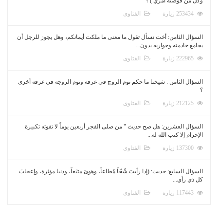
وكل من فوضته أمري ) ؟
253434 زيارة
الفتاوى
السؤال الثامن: أخت تسأل تقول ما معنى ما ملكت أيمانكم، وهل يجوز للرجل أن
يجامع خادمته وجواريه بدون...
222965 زيارة
الفتاوى
السؤال الثامن : شيخنا ما حكم نوم الزوج في غرفة ونوم الزوجة في غرفة أخرى
؟
212125 زيارة
الفتاوى
السؤال العشرين: هل صح حديث " من صلى الفجر أربعين يوماً لا تفوته تكبيرة
الإحرام إلا كتب الله له...
137300 زيارة
الفتاوى
السؤال السابع: حديث: (إذا رأيتَ شُحّاً مُطاعاً، وهوىً متبَعاً، ودنيا مؤثرة، وإعجابَ
كل ذي رأي...
117443 زيارة
الفتاوى