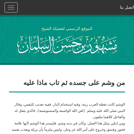
اتصل بنا
Toggle
vigation
الموقع الرسمي لفضيلة الشيخ
من وشم على جسده ثم تاب ماذا عليه
الوشم كانت تفعله العرب زينة، وفيه استخدام النار، ففيه تعذيب للنفس، وقال
النبي صلى الله عليه وسلم: {لعن الله الواشمة والمستوشمة}، فالذي يفعل له
والفاعل كلاهما ملعون.
ومن ابتلي بمثل هذا العمل، وكان في بدنه وشم، فليستر هذا الوشم لأنها علامة
فجور وفسق وخروج على أمر الله عز وجل، وليس ملزماً بأن يزيله ويعذب نفسه