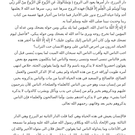
دار البرزخ، دار أمرها يعود الى الروح ( وَيَسْأَلُونَكَ عَنِ الرُّوحِ قُلِ الرُّوحُ مِنْ أَمْرِ رَبِّي
وَمَا أُوتِيتُم مِّن الْعِلْمِ إِلاَّ قَلِيلاً) فهذه الروح سرها عند ربي، سرها عند الله لا يعلمها
أحد ولذا حياة البرزخ تدور على الأخبار فما جاءنا من أخبار فيها عصمة من كتاب
ربنا وحديث نبينا صلى الله عليه وسلم أمنا به.
لَا إِلَهَ إِلَّا اللَّهُ ما اعدل الله، المؤمن لما يلد يبكي ومن حوله يضحك ومن عدله أن
المؤمن لما تخرج روحه ويرى ما أعد الله له يضحك ومن حوله يبكي، *فأعمل ليوم
تضحك فيه وإن كان أعز الناس إليك يبكون عليك،* لَا إِلَهَ إِلَّا اللَّهُ ما أحقر هذه
الحياة، اتدرون من احرص الناس على وضع الانسان حت التراب؟
احب الناس اليه وأقرب الناس اليه سبحان الله الميت لما يموت يُنسى قبل أن
يقبر فالناس تنسى اسمه وتنسى رسمه والناس لما يتكلمون بعضهم مع بعض
يقولون احضروا الجثة لا يذكرونه باسم ولا كنية وإنما يقولون الجثة، خلاص انتهى
أمره طويت أوراقه خرج من هذه الحياة ولم يبقى له الإ الذكر الحسن والعمل
الصالح، فالصالح و السعيد في هذه الحياة الدنيا من مات والناس يذكرونه بخير،
كم من إنسان ميت وهو حي بين الناس كالعلماء والصلحاء، الناس للآن يترحمون
عليهم ويذكروهم بخير وكم من إنسان حي يدب ويأكل ويشرب كالدواب لا يذكره
أحدا بشيء ،وهو حي لا يذكره احدهم بشئ ،وأما الصالحون والعلماء فإن الناس
يذكروهم بخير بعد وفاتهم، رحمهم الله تعالى.
فالإنسان يعيش في هذه الحياة وهي كما قلت الدار الثانية ثم البرزخ وهي الدار
الثالثة .ومن الإلحاد بآيات الله وبكلام رسول الله صلى الله عليه وسلم ما نسمعه
في الأذاعات وما يتداوله الناس لما يقولون *انتقل فلان الى مثواه الأخير والله إن
هذا لكذب والله إن هذا هو الإلحاد والله إن هذا ليس بالمثوى الأخير والله إنه هناك