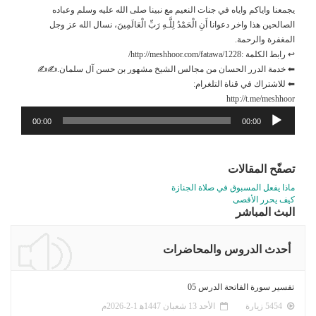
يجمعنا واياكم واياه في جنات النعيم مع نبينا صلى الله عليه وسلم وعباده
الصالحين هذا واخر دعوانا أَنِ الْحَمْدُ لِلَّـهِ رَ‌بِّ الْعَالَمِينَ، نسال الله عز وجل
المغفرة والرحمة.
↩ رابط الكلمة :http://meshhoor.com/fatawa/1228/
⬅ خدمة الدرر الحسان من مجالس الشيخ مشهور بن حسن آل سلمان.✍✍
⬅ للاشتراك في قناة التلغرام:
http://t.me/meshhoor
مشغل
00:00
00:00
الصوت
تصفّح المقالات
ماذا يفعل المسبوق في صلاة الجنازة
كيف يحرر الأقصى
البث المباشر
أحدث الدروس والمحاضرات
تفسير سورة الفاتحة الدرس 05
5454 زيارة
الأحد 13 شعبان 1447ﻫ 1-2-2026م