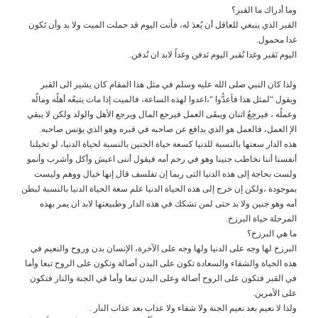
وما أدراك ما القبر؟
القبر الذي ينبغي للعاقل أن يُعدَ له، فأنت اليوم قد حملت الميت ولا بد وأن تَكون
غدا محمول.
اليوم نَقبر وغدا نُقبر اليوم نَدفن وغداً لابد ان نُدفن.
ولذا كان النبي صلى الله عليه وسلم في مثل هذا المقام كان يشير الى القبر
ويقول “لمثل هذا فأعدُّوا “،اعدوا لهذه الساعة، فالميت إذا مات يتبعُه أهلُه ومالُه
وعملُه ، فيرجِعُ اثنان ويبقَى العمل فيرجع المال ويرجع الأهل والولد ولكن لا يبقي
الإ العمل، فالعمل هو الذي يدافع عن صاحبه في قبره وهو الذي يؤنس صاحبه.
هذه الدار سعتها بالنسبة للدنيا كسعة حياة الجنين بالنسبة لحياة الدنيا، لو تخيلنا
أنفسنا أننا نخاطب جنينا وهو في رحم أمه فيقول أننى اعيش وأكل وأشرب وأنمو
ولست بحاجة إلى هذه الدنيا التى ربما إن تفلسف قال إنها خيال ووهم وليست
بموجودة ،ولكن إن خرج إلى هذه الحياة الدنيا علم سعة الحياة الدنيا بالنسبة لبطن
أمه وهو جنين ولا بد حتى لمن تشكك في هذه الدار وطبيعتها لابد ان يمر بهذه
المرحلة حياة البرزخ.
ما هي البرزخ؟
البرزخ لها وجه على الدنيا ولها وجه على الآخرة، الإنسان بدن وروح والنعيم في
هذه الحياة والشقاء والسعادة تكون على البدن أصالة وتكون على الروح تبعا وأما
في القبر فتكون على الروح أصالة وعلى البدن تبعا وأما في الجنة والنار فتكون
على الأمرين.
ولذا لا نعيم بعد نعيم الجنة ولا شقاء ولا عذاب بعد عذاب النار .