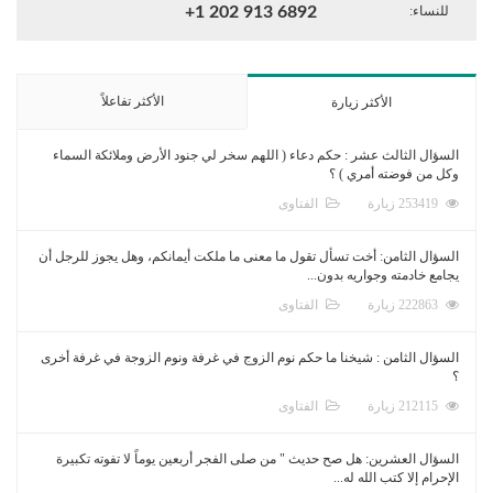
للنساء:
+1 202 913 6892
الأكثر تفاعلاً
الأكثر زيارة
السؤال الثالث عشر : حكم دعاء ( اللهم سخر لي جنود الأرض وملائكة السماء
وكل من فوضته أمري ) ؟
253419 زيارة
الفتاوى
السؤال الثامن: أخت تسأل تقول ما معنى ما ملكت أيمانكم، وهل يجوز للرجل أن
يجامع خادمته وجواريه بدون...
222863 زيارة
الفتاوى
السؤال الثامن : شيخنا ما حكم نوم الزوج في غرفة ونوم الزوجة في غرفة أخرى
؟
212115 زيارة
الفتاوى
السؤال العشرين: هل صح حديث " من صلى الفجر أربعين يوماً لا تفوته تكبيرة
الإحرام إلا كتب الله له...