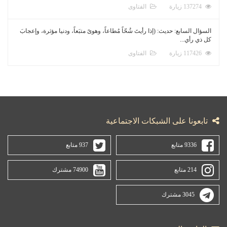
137274 زيارة
الفتاوى
السؤال السابع: حديث: (إذا رأيتَ شُحّاً مُطاعاً، وهوىً متبَعاً، ودنيا مؤثرة، وإعجابَ
كل ذي رأي...
117426 زيارة
الفتاوى
تابعونا على الشبكات الاجتماعية
9336 متابع
937 متابع
214 متابع
74900 مشترك
3045 مشترك