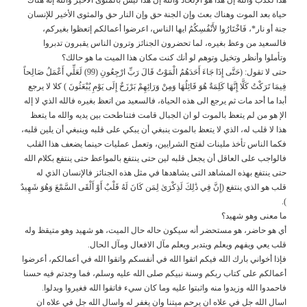
حياة بعد الموت وهناك بعث وإن الجنة حق وإن النار حق والمثوى الأخير للإنسان
جنة أو نار*، فَاخْتَارُوا لأَنْفُسِكُمُ ايها الناس، اعرضوا أعمالكم إتعظوا بغيركم،
فالسعيد من وعظ بغيره، لما تحضرون الجنائز وترون الناس يقبرون تدبروا
وتأملوا وأنظر وتخيل وتوهم لو أنك كنت مكان هذا الميت ما هو حالك؟
حتى لا تقول: (حَتَّى إِذَا جَاءَ أَحَدَهُمُ الْمَوْتُ قَالَ رَبِّ ارْجِعُونِ (99) لَعَلِّي أَعْمَلُ صَالِحاً
فِيمَا تَرَكْتُ كَلَّا إِنَّهَا كَلِمَةٌ هُوَ قَائِلُهَا وَمِنْ وَرَائِهِمْ بَرْزَخٌ إِلَى يَوْمِ يُبْعَثُونَ ) كلا لا يرجع
أبدا ما أحد مات ثم يرجع الى هذه الحياة، فالسعيد من اتعظ بغيره فالله الذي لا إله
الإ هو من لم يتعظ بالموت لو ان الجبال قامت فتناطحت بين يديه والله ما يتعظ
هذا لا قلب له، الذي لا يتعظ بالموت ينبغي أن يبكي على قلبه وينبغي أن يلين قلبه،
فكما الناس تأخذ ملينات لفتح الشرايين، وتعمل عمليات حينما يضعف هذا القلب
فالواجب على العاقل أن يجعل قلبه لين حتى ينتفع بالمواعظ حتى ينتفع بكلام الله
حتى ينتفع بهذه المشاهد التى يشاهدها في مثل هذه الجنائز فالإنسان الذي له
قلب هو الذي ينتفع (إِنَّ فِي ذَٰلِكَ لَذِكْرَىٰ لِمَن كَانَ لَهُ قَلْبٌ أَوْ أَلْقَى السَّمْعَ وَهُوَ شَهِيدٌ
).
ما معنى وهو شهيد؟
أي هو حاضر، هو مستحضر أنه سيكون حاله حال الميت، هو شهيد وهو متيقظ وله
قلب يعي ويفهم ويعلم ويتدبر ويعلم مآل الافعال ومآل الحال.
فإذا أخواني بارك الله فيكم اتقوا الله في أنفسكم واتقوا الله في أعمالكم، أعرضوا
أعمالكم على كتاب ربكم وسنة نبيكم صلى الله عليه وسلم، فما وجدتم فيه حسنا
فاحمدوا الله وزيدوا منه واثبتوا عليه وما كان سيء فاتقوا الله فغيروا وبدلوا.
اسال الله جل في علاه ان يرحم ميتنا وان يغفر له واسال الله جل في علاه ان