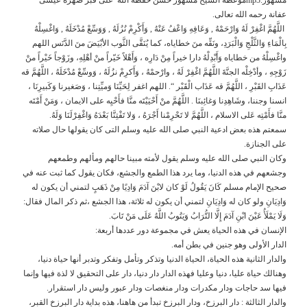
عفانة رحمه الله تعالى.
اللَّهُمَّ اغْفِرْ لَهُ وَارْحَمْهُ , وَعَافِهِ وَاعْفُ عَنْهُ , وَأَكْرِمْ نُزُلَهُ , وَوَسِّعْ مُدْخَلَهُ , وَاغْسِلْهُ
بِالْمَاءِ وَالثَّلْجِ وَالْبَرَدِ، ونَقِّه منَ خطاياه، كما يُنَقَّى الثَّوب الأبْيَضَ منَ الدَّنَس اللهم
واغْسِلْهُ من خطاياه وَأَبْدِلْهُ دارا خيراً مِنْ دَارِه ، وَأَهْلاً خَيّراً منْ أهْلِهِ، وزَوْجاً خَيْراً منْ
زَوْجِهِ ، وأدْخِلْه الجنَّةَ اللَّهُمَّ اغْفِرْ لَهُ ، وارْحمْهُ ، وَأَكرِمْ نزُلَهُ ، وَوسِّعْ مُدْخَلَهُ ، اللَّهُمَّ قه
عَذَابِ القَبْرِ ، اللَّهُمَّ قه عَذَاب الْقَبْر “. اللهم اغفر لِحَيِّنَا وَميِّتِنا ، وَصَغيرنا وَكَبيرِنَا ،
انسنا وجننا، وشَاهِدِنا وَغائِبنَا . اللَّهُمَّ منْ أَحْيَيْتَه منَّا فأَحْيِه على الايمان ، وَمَنْ أَمْتَه
منَّا فأَمْتِه عَلى الاسلام ، اللَّهُمَّ لا تَحْرِمْنا أَجْرَهُ ، وَلا تَفْتِنَّا بَعْدَهُ وَاغْفِرْلَنَا وَلَهُ.
سمعتم هذه بعض ادعية النبي صلى الله عليه وسلم التى كان يقولها حال صلاته
على الجنازة.
وكان النبي صلى الله عليه وسلم يقول لأمته مبينا حالهم ومألهم وطمعهم
وجشعهم في هذه الدنيا، وما يرد هذا الطمع والجشع، فكان يقول كما ثبت عنه في
صحيح الإمام مسلم كَانَ يَقُولُ لَوْ كان لابْنَ آدَمَ وَادِيًا مِنْ ذَهَبٍ لتمني أن يكون له
وَادِيَانِ ولو كان له وَادِيَانِ لتمني أن يكون له ثلاثة، هذا الجشع ،ثم ذكر المال فقال:
وَلَا يَمْلَأُ عَيْنَ ابْنِ آدَمَ إِلَّا التُّرَابُ وَيَتُوبُ اللَّهُ عَلَى مَنْ تَابَ.
الإنسان في هذه الحياة يعش في مجموعة دور عددها أربعة:
الدار الأولى وهو جنين في بطن أمه.
والدار الثانية هذه الحياة، الحياة الدنيا وتذكر وتأمل وتفكر وتدبر أنها حياة دنيا،
وهنالك حياة عليا، دنيا وعليا فهذه الدار دار دنيا، دار على التحقيق لا لذة فيها وإنما
فيها سد حاجات ودار مكدرات ودار منغصات ودار عبور وليس دار استقرار.
والدار الثالثة : دار البرزخ، ودار البرزخ تبدأ من هاهنا، هذه بداية دار البرزخ القبر،