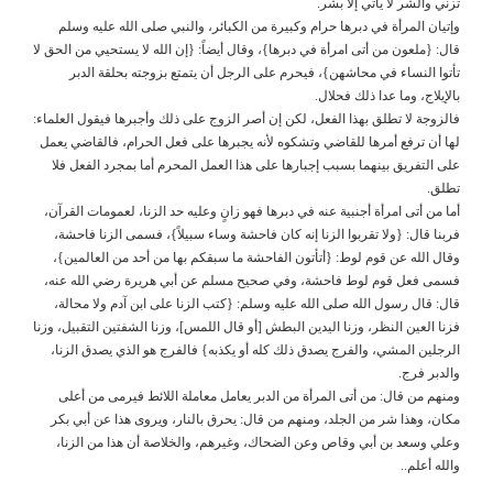
تزني والشر لا يأتي إلا بشر.
وإتيان المرأة في دبرها حرام وكبيرة من الكبائر، والنبي صلى الله عليه وسلم
قال: {ملعون من أتى امرأة في دبرها}، وقال أيضاً: {إن الله لا يستحيي من الحق لا
تأتوا النساء في محاشهن}، فيحرم على الرجل أن يتمتع بزوجته بحلقة الدبر
بالإيلاج، وما عدا ذلك فحلال.
فالزوجة لا تطلق بهذا الفعل، لكن إن أصر الزوج على ذلك وأجبرها فيقول العلماء:
لها أن ترفع أمرها للقاضي وتشكوه لأنه يجبرها على فعل الحرام، فالقاضي يعمل
على التفريق بينهما بسبب إجبارها على هذا العمل المحرم أما بمجرد الفعل فلا
تطلق.
أما من أتى امرأة أجنبية عنه في دبرها فهو زانٍ وعليه حد الزنا، لعمومات القرآن،
فربنا قال: {ولا تقربوا الزنا إنه كان فاحشة وساء سبيلاً}، فسمى الزنا فاحشة،
وقال الله عن قوم لوط: {أتأتون الفاحشة ما سبقكم بها من أحد من العالمين}،
فسمى فعل قوم لوط فاحشة، وفي صحيح مسلم عن أبي هريرة رضي الله عنه،
قال: قال رسول الله صلى الله عليه وسلم: {كتب الزنا على ابن آدم ولا محالة،
فزنا العين النظر، وزنا اليدين البطش [أو قال اللمس]، وزنا الشفتين التقبيل، وزنا
الرجلين المشي، والفرج يصدق ذلك كله أو يكذبه} فالفرج هو الذي يصدق الزنا،
والدبر فرج.
ومنهم من قال: من أتى المرأة من الدبر يعامل معاملة اللائط فيرمى من أعلى
مكان، وهذا شر من الجلد، ومنهم من قال: يحرق بالنار، ويروى هذا عن أبي بكر
وعلي وسعد بن أبي وقاص وعن الضحاك، وغيرهم، والخلاصة أن هذا من الزنا،
والله أعلم..