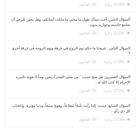
253398 زيارة
الفتاوى
السؤال الثامن: أخت تسأل تقول ما معنى ما ملكت أيمانكم، وهل يجوز للرجل أن
يجامع خادمته وجواريه بدون...
222740 زيارة
الفتاوى
السؤال الثامن : شيخنا ما حكم نوم الزوج في غرفة ونوم الزوجة في غرفة أخرى
؟
212096 زيارة
الفتاوى
السؤال العشرين: هل صح حديث " من صلى الفجر أربعين يوماً لا تفوته تكبيرة
الإحرام إلا كتب الله له...
137242 زيارة
الفتاوى
السؤال السابع: حديث: (إذا رأيتَ شُحّاً مُطاعاً، وهوىً متبَعاً، ودنيا مؤثرة، وإعجابَ
كل ذي رأي...
117384 زيارة
الفتاوى