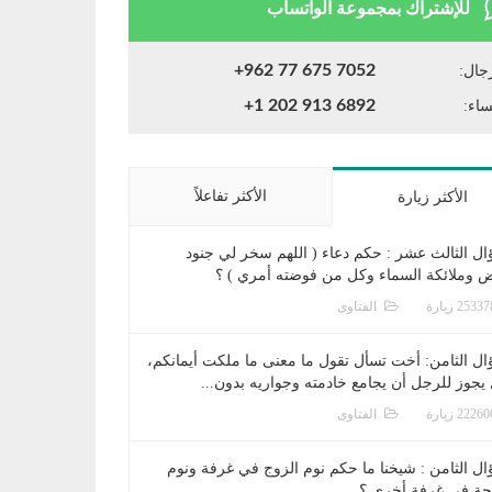
للإشتراك بمجموعة الواتساب
+962 77 675 7052
جال:
+1 202 913 6892
ساء:
الأكثر تفاعلاً
الأكثر زيارة
ال الثالث عشر : حكم دعاء ( اللهم سخر لي جنود
ض وملائكة السماء وكل من فوضته أمري ) ؟
الفتاوى
ال الثامن: أخت تسأل تقول ما معنى ما ملكت أيمانكم،
يجوز للرجل أن يجامع خادمته وجواريه بدون...
الفتاوى
ال الثامن : شيخنا ما حكم نوم الزوج في غرفة ونوم
جة في غرفة أخرى ؟