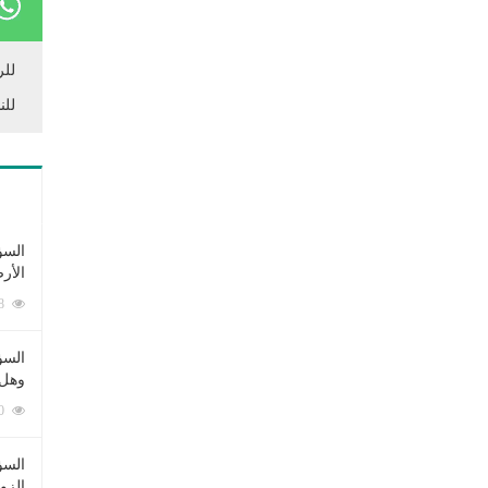
للر
للن
السؤ
الأر
253378 زيارة
السؤ
وهل 
222600 زيارة
السؤ
الزو