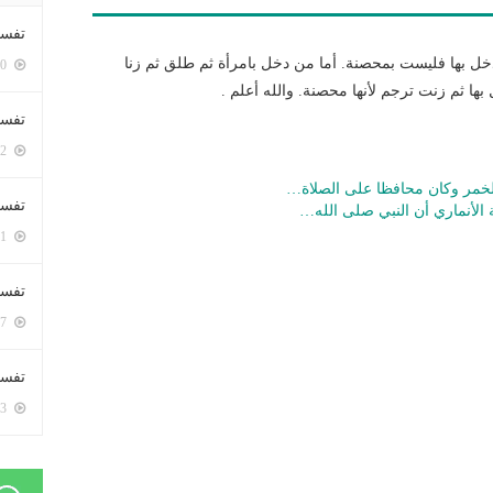
تفسي
ل بها فليست بمحصنة. أما من دخل بامرأة ثم طلق ثم زنا
5400 زيارة
ها ثم زنت ترجم لأنها محصنة. والله أعلم .
تفسي
5162 زيارة
الخمر وكان محافظا على الصلاة…
تفسير
الأنماري أن النبي صلى الله…
5181 زيارة
تفسير
5067 زيارة
تفسير 
5183 زيارة