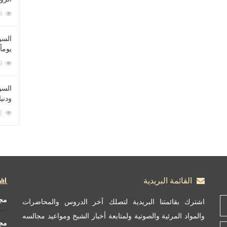
212078 زيارة
السؤ
يوماً
137219 زيارة
السؤا
ودني
117342 زيارة
القائمة البريدية
مج
اشترك بقائمتنا البريدية لتصلك آخر الدروس والمحاضرات
والمواد المرئية والصوتية ولمتابعة أخبار الشيخ ومواعيد مجالسه
مج