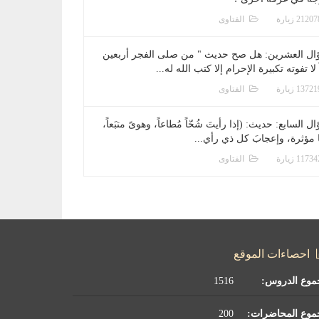
الفتاوى
ال العشرين: هل صح حديث " من صلى الفجر أربعين
 لا تفوته تكبيرة الإحرام إلا كتب الله له...
الفتاوى
ل السابع: حديث: (إذا رأيتَ شُحّاً مُطاعاً، وهوىً متبَعاً،
ا مؤثرة، وإعجابَ كل ذي رأي...
الفتاوى
احصاءات الموقع
موع الدروس:
1516
موع المحاضرات:
200