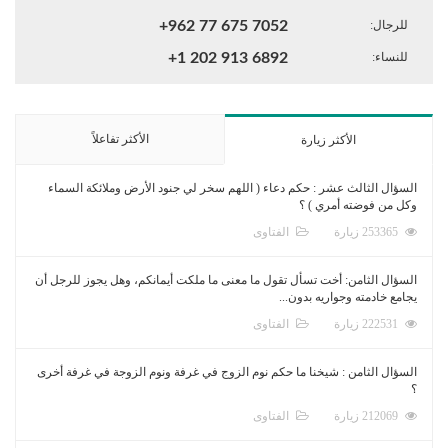
للرجال:
+962 77 675 7052
للنساء:
+1 202 913 6892
الأكثر تفاعلاً
الأكثر زيارة
السؤال الثالث عشر : حكم دعاء ( اللهم سخر لي جنود الأرض وملائكة السماء
وكل من فوضته أمري ) ؟
253365 زيارة
الفتاوى
السؤال الثامن: أخت تسأل تقول ما معنى ما ملكت أيمانكم، وهل يجوز للرجل أن
يجامع خادمته وجواريه بدون...
222531 زيارة
الفتاوى
السؤال الثامن : شيخنا ما حكم نوم الزوج في غرفة ونوم الزوجة في غرفة أخرى
؟
212069 زيارة
الفتاوى