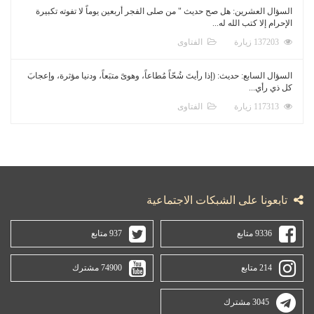
السؤال العشرين: هل صح حديث " من صلى الفجر أربعين يوماً لا تفوته تكبيرة
الإحرام إلا كتب الله له...
137203 زيارة
الفتاوى
السؤال السابع: حديث: (إذا رأيتَ شُحّاً مُطاعاً، وهوىً متبَعاً، ودنيا مؤثرة، وإعجابَ
كل ذي رأي...
117313 زيارة
الفتاوى
تابعونا على الشبكات الاجتماعية
9336 متابع
937 متابع
214 متابع
74900 مشترك
3045 مشترك