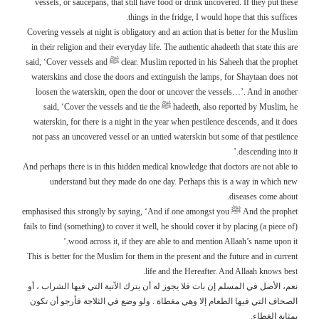
vessels, or saucepans, that still have food or drink uncovered. If they put these
things in the fridge, I would hope that this suffices.
Covering vessels at night is obligatory and an action that is better for the Muslim
in their religion and their everyday life. The authentic ahadeeth that state this are
clear. Muslim reported in his Saheeh that the prophet ﷺ said, ‘Cover vessels and
waterskins and close the doors and extinguish the lamps, for Shaytaan does not
loosen the waterskin, open the door or uncover the vessels…’. And in another
hadeeth, also reported by Muslim, he ﷺ said, ‘Cover the vessels and tie the
waterskin, for there is a night in the year when pestilence descends, and it does
not pass an uncovered vessel or an untied waterskin but some of that pestilence
descending into it.’
And perhaps there is in this hidden medical knowledge that doctors are not able to
understand but they made do one day. Perhaps this is a way in which new
diseases come about.
And the prophet ﷺ emphasised this strongly by saying, ‘And if one amongst you
fails to find (something) to cover it well, he should cover it by placing (a piece of)
wood across it, if they are able to and mention Allaah’s name upon it.’
This is better for the Muslim for them in the present and the future and in current
life and the Hereafter. And Allaah knows best.
نعم، الأصل في المسلم إن بات فلا يجوز له أن يترك الآنية التي فيها الشراب ، أو
الصحاف التي فيها الطعام إلا وهي مغطاة . ولو وضع في الثلاجة فأرجو أن تكون
بمثابة الغطاء.