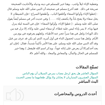
وتغطية الإناء ليلاً واجب ، وهذا خير للمسلم في دينه ودنياه والأحاديث الصحيحة
صريحة في ذلك . فقد أخرج مسلم في صحيحه أن النبي صلى الله عليه وسلم قال
: {غطوا الإناء وأوكوا السقاء وأغلقوا الباب ، وأطفئوا السراج ؛ فإن الشيطان لا
يحل سقاء ولا يفتح باباً ولا يكشف إناء ……} وفي حديث آخر في مسلم أيضاً يقول
صلى الله عليه وسلم : { غطوا الإناء، وأوكوا السقاء ؛ فإن في السنة ليلة ينزل
فيها وباء، لا يمر بإناء ليس عليه غطاء، أو سقاء ليس عليه وكاء، إلا نزل فيه من
ذلك الوباء} ولعل في هذا سراً عجز عنه الأطباء، ولعلهم يعرفونه في يوم من
الأيام. ولعل هذا سبب لحصول الداء في أول أمره، الذي لم يكن قد عرف من قبل.
وقد أكد النبي صلى الله عليه وسلم، على هذا الأمر تأكيداً شديداً، فقال: {فإن لم
يجد أحدكم إلا أن يعرض على إنائه عوداً ، ويذكر اسم الله فليفعل } وهذا خير
للمسلم في الحال والمآل، والمعاش والمعاد ، والله أعلم .✍
تصفّح المقالات
السؤال العاشر هل يحق لرجل مصاب بمرض السيلان أن يؤم الناس
السؤال العشرون المتباريان لا يجابان ولا يؤكل طعامهما ما معنى الحديث
البث المباشر
أحدث الدروس والمحاضرات