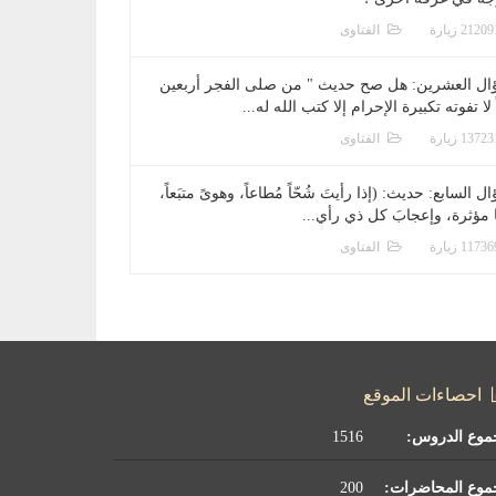
الفتاوى
ال العشرين: هل صح حديث " من صلى الفجر أربعين
 لا تفوته تكبيرة الإحرام إلا كتب الله له...
الفتاوى
ل السابع: حديث: (إذا رأيتَ شُحّاً مُطاعاً، وهوىً متبَعاً،
ا مؤثرة، وإعجابَ كل ذي رأي...
الفتاوى
احصاءات الموقع
موع الدروس:
1516
موع المحاضرات:
200