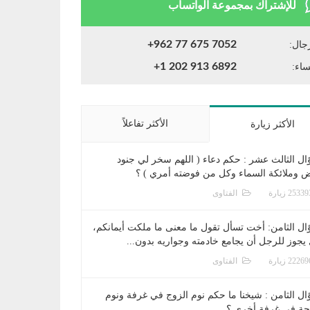
للإشتراك بمجموعة الواتساب
+962 77 675 7052
جال:
+1 202 913 6892
ساء:
الأكثر تفاعلاً
الأكثر زيارة
ال الثالث عشر : حكم دعاء ( اللهم سخر لي جنود
ض وملائكة السماء وكل من فوضته أمري ) ؟
الفتاوى
ال الثامن: أخت تسأل تقول ما معنى ما ملكت أيمانكم،
يجوز للرجل أن يجامع خادمته وجواريه بدون...
الفتاوى
ال الثامن : شيخنا ما حكم نوم الزوج في غرفة ونوم
جة في غرفة أخرى ؟