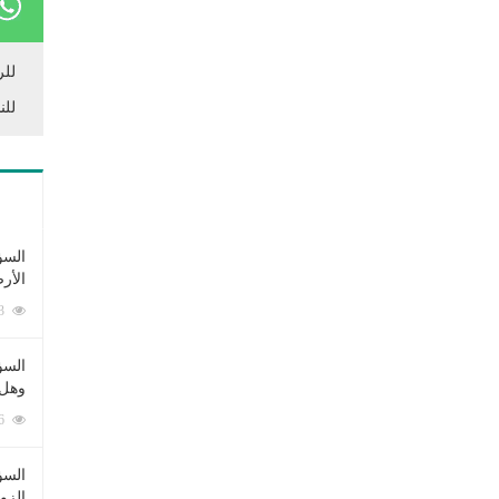
للر
للن
السؤ
الأر
253393 زيارة
السؤ
وهل 
222696 زيارة
السؤ
الزو