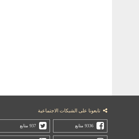
تابعونا على الشبكات الاجتماعية
9336 متابع
937 متابع