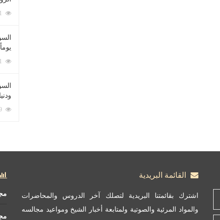
212091 زيارة
السؤ
يوماً
137231 زيارة
السؤا
ودني
117369 زيارة
القائمة البريدية
مج
اشترك بقائمتنا البريدية لتصلك آخر الدروس والمحاضرات
والمواد المرئية والصوتية ولمتابعة أخبار الشيخ ومواعيد مجالسه
مج