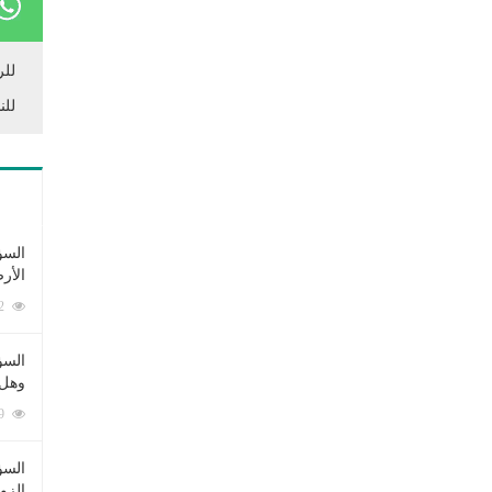
للر
للن
السؤ
الأر
253382 زيارة
السؤ
وهل 
222629 زيارة
السؤ
الزو