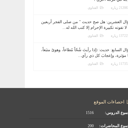
الفتاوى
ال العشرين: هل صح حديث " من صلى الفجر أربعين
 لا تفوته تكبيرة الإحرام إلا كتب الله له...
الفتاوى
ل السابع: حديث: (إذا رأيتَ شُحّاً مُطاعاً، وهوىً متبَعاً،
ا مؤثرة، وإعجابَ كل ذي رأي...
الفتاوى
احصاءات الموقع
موع الدروس:
1516
موع المحاضرات:
200