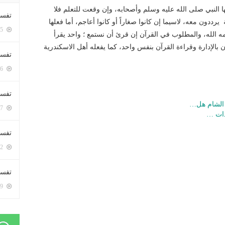
ها النبي صلى الله عليه وسلم وأصحابه، وإن وقعت للتعلم فلا
تفسي
 يرددون معه، لاسيما إن كانوا صغاراً أو كانوا أعاجم، أما فعلها
5405 زيارة
حمه الله، والمطلوب في القرآن إن قرئ أن نستمع ؛ واحد يقرأ
 بالإدارة وقراءة القرآن بنفس واحد، كما يفعله أهل الاسكندرية
تفسي
5166 زيارة
تفسير
د الشام هل…
5187 زيارة
دات …
تفسير
5072 زيارة
تفسير 
5189 زيارة