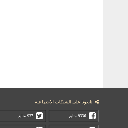
تابعونا على الشبكات الاجتماعية
9336 متابع
937 متابع