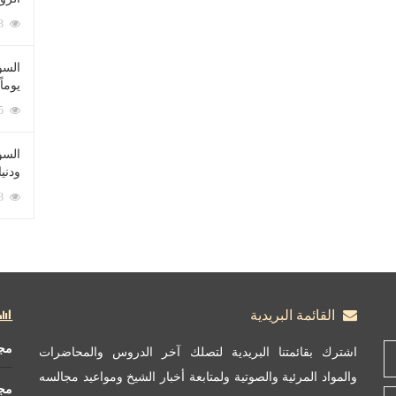
212083 زيارة
السؤ
يوماً
137225 زيارة
السؤا
ودني
117353 زيارة
القائمة البريدية
مج
اشترك بقائمتنا البريدية لتصلك آخر الدروس والمحاضرات
والمواد المرئية والصوتية ولمتابعة أخبار الشيخ ومواعيد مجالسه
مج