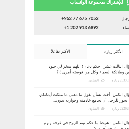
للإشتراك بمجموعة الواتساب
+962 77 675 7052
جال:
+1 202 913 6892
ساء:
الأكثر تفاعلاً
الأكثر زيارة
ال الثالث عشر : حكم دعاء ( اللهم سخر لي جنود
ض وملائكة السماء وكل من فوضته أمري ) ؟
الفتاوى
ال الثامن: أخت تسأل تقول ما معنى ما ملكت أيمانكم،
يجوز للرجل أن يجامع خادمته وجواريه بدون...
الفتاوى
ال الثامن : شيخنا ما حكم نوم الزوج في غرفة ونوم
جة في غرفة أخرى ؟