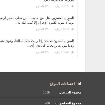
212128 زيارة
الفتاوى
السؤال العشرين: هل صح حديث " من صلى الفجر أربعي
يوماً لا تفوته تكبيرة الإحرام إلا كتب الله له...
137311 زيارة
الفتاوى
السؤال السابع: حديث: (إذا رأيتَ شُحّاً مُطاعاً، وهوىً متبَعا
ودنيا مؤثرة، وإعجابَ كل ذي رأي...
117446 زيارة
الفتاوى
احصاءات الموقع
مجموع الدروس:
1516
مجموع المحاضرات:
200