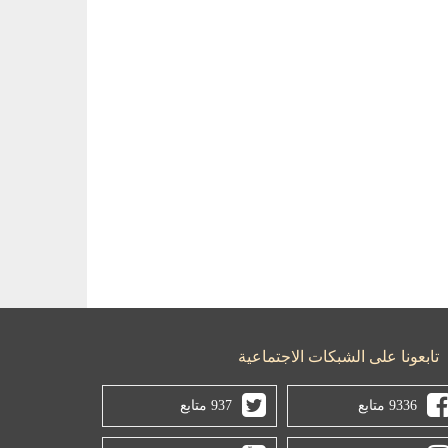
تابعونا على الشبكات الاجتماعية
9336 متابع
937 متابع