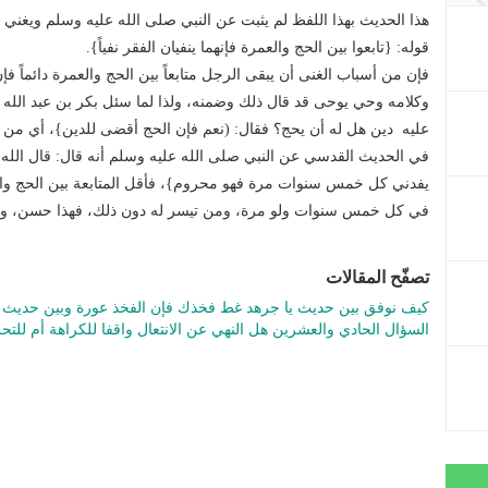
هذا الحديث بهذا اللفظ لم يثبت عن النبي صلى الله عليه وسلم ويغني
قوله: {تابعوا بين الحج والعمرة فإنهما ينفيان الفقر نفياً}.
فإن من أسباب الغنى أن يبقى الرجل متابعاً بين الحج والعمرة دائماً 
وكلامه وحي يوحى قد قال ذلك وضمنه، ولذا لما سئل بكر بن عبد الله 
عليه دين هل له أن يحج؟ فقال: (نعم فإن الحج أقضى للدين}، أي من 
في الحديث القدسي عن النبي صلى الله عليه وسلم أنه قال: قال الله
يفدني كل خمس سنوات مرة فهو محروم}، فأقل المتابعة بين الحج وال
في كل خمس سنوات ولو مرة، ومن تيسر له دون ذلك، فهذا حسن، وال
تصفّح المقالات
كيف نوفق بين حديث يا جرهد غط فخذك فإن الفخذ عورة وبين حديث
السؤال الحادي والعشرين هل النهي عن الانتعال واقفا للكراهة أم للتح