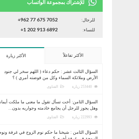
للإشتراك بمجموعة الواتساب
+962 77 675 7052
للرجال:
+1 202 913 6892
للنساء:
الأكثر تفاعلاً
الأكثر زيارة
السؤال الثالث عشر : حكم دعاء ( اللهم سخر لي جنود
الأرض وملائكة السماء وكل من فوضته أمري ) ؟
253440 زيارة
الفتاوى
السؤال الثامن: أخت تسأل تقول ما معنى ما ملكت أيمان
وهل يجوز للرجل أن يجامع خادمته وجواريه بدون...
222993 زيارة
الفتاوى
السؤال الثامن : شيخنا ما حكم نوم الزوج في غرفة ونوم
الزوجة في غرفة أخرى ؟