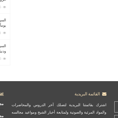
212096 زيارة
السؤ
يوماً
137241 زيارة
السؤا
ودني
117380 زيارة
القائمة البريدية
مج
اشترك بقائمتنا البريدية لتصلك آخر الدروس والمحاضرات
والمواد المرئية والصوتية ولمتابعة أخبار الشيخ ومواعيد مجالسه
مج