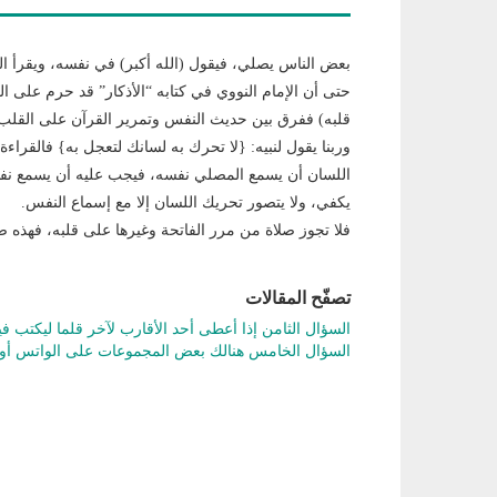
بعض الناس يصلي، فيقول (الله أكبر) في نفسه، ويقرأ الف
حتى أن الإمام النووي في كتابه “الأذكار” قد حرم على ا
قلبه) ففرق بين حديث النفس وتمرير القرآن على القلب، 
وربنا يقول لنبيه: {لا تحرك به لسانك لتعجل به} فالقراء
اللسان أن يسمع المصلي نفسه، فيجب عليه أن يسمع نفس
يكفي، ولا يتصور تحريك اللسان إلا مع إسماع النفس.
فلا تجوز صلاة من مرر الفاتحة وغيرها على قلبه، فهذه صل
تصفّح المقالات
السؤال الثامن إذا أعطى أحد الأقارب لآخر قلما ليكتب 
السؤال الخامس هنالك بعض المجموعات على الواتس أو