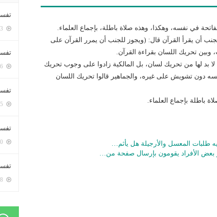
تفسي
اتحة في نفسه، وهكذا، وهذه صلاة باطلة، بإجماع العلماء.
5423 زيارة
لجنب أن يقرأ القرآن قال: (ويجوز للجنب أن يمرر القرآن على
وبين تحريك اللسان بقراءة القرآن.
تفسي
ة لا بد لها من تحريك لسان، بل المالكية زادوا على وجوب تحريك
5186 زيارة
ه دون تشويش على غيره، والجماهير قالوا تحريك اللسان
تفسير
اة باطلة بإجماع العلماء.
5205 زيارة
تفسير
5090 زيارة
فيه طلبات المعسل والأرجيلة هل يأثم…
 بعض الأفراد يقومون بإرسال صفحة من…
تفسير 
5208 زيارة