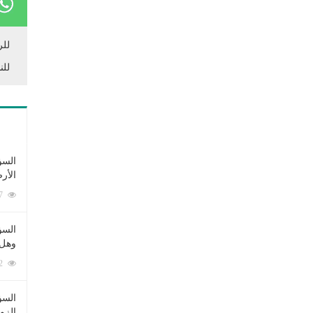
للر
للن
السؤ
الأر
253397 زيارة
السؤ
وهل 
222732 زيارة
السؤ
الزو