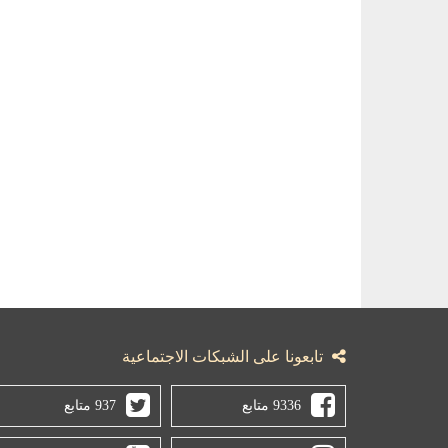
تابعونا على الشبكات الاجتماعية
9336 متابع
937 متابع