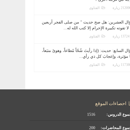
الفتاوى
ال العشرين: هل صح حديث " من صلى الفجر أربعين
 لا تفوته تكبيرة الإحرام إلا كتب الله له...
الفتاوى
ل السابع: حديث: (إذا رأيتَ شُحّاً مُطاعاً، وهوىً متبَعاً،
ا مؤثرة، وإعجابَ كل ذي رأي...
الفتاوى
احصاءات الموقع
موع الدروس:
1516
موع المحاضرات:
200