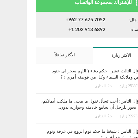
للإشتراك بمجموعة الواتساب
+962 77 675 7052
جال:
+1 202 913 6892
ساء:
الأكثر تفاعلاً
الأكثر زيارة
ال الثالث عشر : حكم دعاء ( اللهم سخر لي جنود
ض وملائكة السماء وكل من فوضته أمري ) ؟
الفتاوى
ال الثامن: أخت تسأل تقول ما معنى ما ملكت أيمانكم،
يجوز للرجل أن يجامع خادمته وجواريه بدون...
الفتاوى
ال الثامن : شيخنا ما حكم نوم الزوج في غرفة ونوم
جة في غرفة أخرى ؟