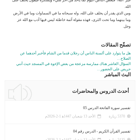
الله.
ومن الذي يقدر أن يخلف على الله، وله سبحانه ما في السماوات وما في الأرض
وما بينهما وما تحت الثرى، فهذه مقولة آثمة خاطئة ليس فيها أدب مع الله عز
وجل.
تصفّح المقالات
هل ما يتوارد على ألسنة الناس أن رجلان قدما من الشام فأخبر أحدهما عن
الصلاح…
السؤال العاشر هناك ممارسة مزعجة من بعض الإخوة في المسجد حيث أنني
حريص على الحضور…
البث المباشر
أحدث الدروس والمحاضرات
تفسير سورة الفاتحة الدرس 05
5370 زيارة
الأحد 13 شعبان 1447ﻫ 1-2-2026م
تفسير القرآن الكريم - الدرس رقم 04
5135 زيارة
الأحد 13 شعبان 1447ﻫ 1-2-2026م