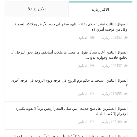
الأكثر تفاعلاً
الأكثر زيارة
السؤال الثالث عشر : حكم دعاء ( اللهم سخر لي جنود الأرض وملائكة السماء
وكل من فوضته أمري ) ؟
253352 زيارة
الفتاوى
السؤال الثامن: أخت تسأل تقول ما معنى ما ملكت أيمانكم، وهل يجوز للرجل أن
يجامع خادمته وجواريه بدون...
222437 زيارة
الفتاوى
السؤال الثامن : شيخنا ما حكم نوم الزوج في غرفة ونوم الزوجة في غرفة أخرى
؟
212055 زيارة
الفتاوى
السؤال العشرين: هل صح حديث " من صلى الفجر أربعين يوماً لا تفوته تكبيرة
الإحرام إلا كتب الله له...
137180 زيارة
الفتاوى
السؤال السابع: حديث: (إذا رأيتَ شُحّاً مُطاعاً، وهوىً متبَعاً، ودنيا مؤثرة، وإعجابَ