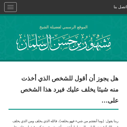
اتصل بنا
Toggle
vigation
الموقع الرسمي لفضيلة الشيخ
هل يجوز أن أقول للشخص الذي أخذت
منه شيئا يخلف عليك فيرد هذا الشخص
على…
ربنا يقول: {وما أنفقتم من شيء فهو يخلفه}، فالله الذي يخلف ومن الذي يخلف
غير الله؟ فبعض الناس اليوم لما يأخذ من آخر شيء ويشكره فيقول يخلف على