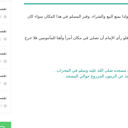
تفسي
لذا يمنع البيع والشراء، وقبر المسلم في هذا المكان سواء كان
5400 زيارة
تفسي
فلو رأى الإمام أن نصلي في مكان أمرأ وأهنا للمأمومين فلا حرج
5162 زيارة
تفسير
5181 زيارة
ي مسجده صلى الله عليه وسلم في المحراب…
تفسير
اجد عن الزيتون المزروع حوالي المسجد…
5067 زيارة
تفسير 
5183 زيارة