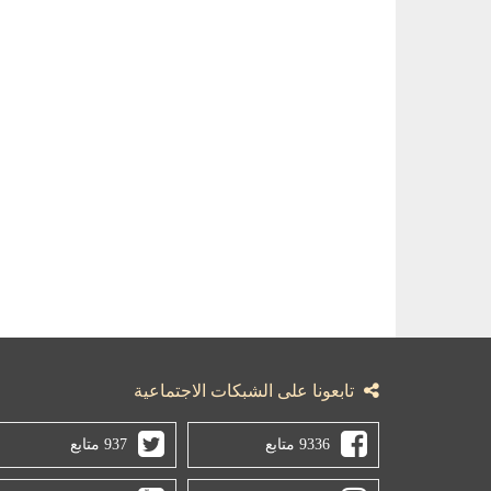
تابعونا على الشبكات الاجتماعية
9336 متابع
937 متابع