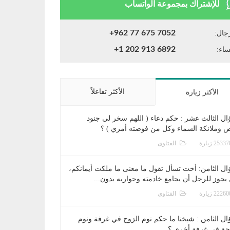
للإشتراك بمجموعة الواتساب
+962 77 675 7052
جال:
+1 202 913 6892
ساء:
الأكثر تفاعلاً
الأكثر زيارة
ال الثالث عشر : حكم دعاء ( اللهم سخر لي جنود
ض وملائكة السماء وكل من فوضته أمري ) ؟
الفتاوى
ال الثامن: أخت تسأل تقول ما معنى ما ملكت أيمانكم،
يجوز للرجل أن يجامع خادمته وجواريه بدون...
الفتاوى
ال الثامن : شيخنا ما حكم نوم الزوج في غرفة ونوم
جة في غرفة أخرى ؟