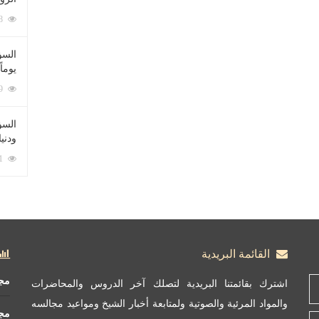
212078 زيارة
السؤ
يوماً
137219 زيارة
السؤا
ودني
117341 زيارة
القائمة البريدية
مج
اشترك بقائمتنا البريدية لتصلك آخر الدروس والمحاضرات
والمواد المرئية والصوتية ولمتابعة أخبار الشيخ ومواعيد مجالسه
مج