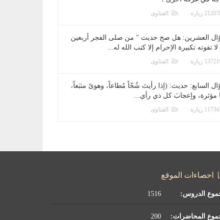
الفتاوى
ال العشرين: هل صح حديث " من صلى الفجر أربعين
 لا تفوته تكبيرة الإحرام إلا كتب الله له...
الفتاوى
ل السابع: حديث: (إذا رأيتَ شُحّاً مُطاعاً، وهوىً متبَعاً،
ا مؤثرة، وإعجابَ كل ذي رأي...
الفتاوى
احصاءات الموقع
موع الدروس:
1516
موع المحاضرات:
200