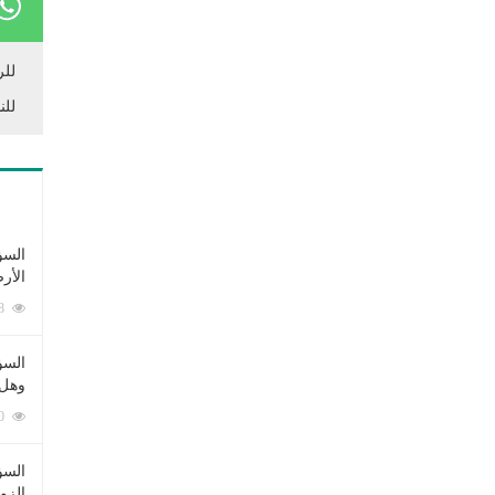
للر
للن
السؤ
الأر
253378 زيارة
السؤ
وهل 
222600 زيارة
السؤ
الزو