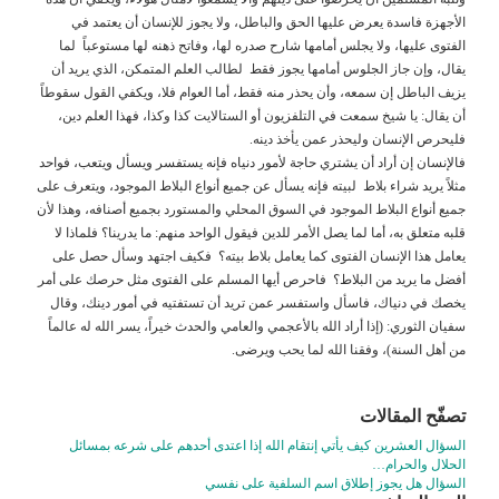
الأجهزة فاسدة يعرض عليها الحق والباطل، ولا يجوز للإنسان أن يعتمد في
الفتوى عليها، ولا يجلس أمامها شارح صدره لها، وفاتح ذهنه لها مستوعباً لما
يقال، وإن جاز الجلوس أمامها يجوز فقط لطالب العلم المتمكن، الذي يريد أن
يزيف الباطل إن سمعه، وأن يحذر منه فقط، أما العوام فلا، ويكفي القول سقوطاً
أن يقال: يا شيخ سمعت في التلفزيون أو الستالايت كذا وكذا، فهذا العلم دين،
فليحرص الإنسان وليحذر عمن يأخذ دينه.
فالإنسان إن أراد أن يشتري حاجة لأمور دنياه فإنه يستفسر ويسأل ويتعب، فواحد
مثلاً يريد شراء بلاط لبيته فإنه يسأل عن جميع أنواع البلاط الموجود، ويتعرف على
جميع أنواع البلاط الموجود في السوق المحلي والمستورد بجميع أصنافه، وهذا لأن
قلبه متعلق به، أما لما يصل الأمر للدين فيقول الواحد منهم: ما يدرينا؟ فلماذا لا
يعامل هذا الإنسان الفتوى كما يعامل بلاط بيته؟ فكيف اجتهد وسأل حصل على
أفضل ما يريد من البلاط؟ فاحرص أيها المسلم على الفتوى مثل حرصك على أمر
يخصك في دنياك، فاسأل واستفسر عمن تريد أن تستفتيه في أمور دينك، وقال
سفيان الثوري: (إذا أراد الله بالأعجمي والعامي والحدث خيراً، يسر الله له عالماً
من أهل السنة)، وفقنا الله لما يحب ويرضى.
تصفّح المقالات
السؤال العشرين كيف يأتي إنتقام الله إذا اعتدى أحدهم على شرعه بمسائل
الحلال والحرام…
السؤال هل يجوز إطلاق اسم السلفية على نفسي