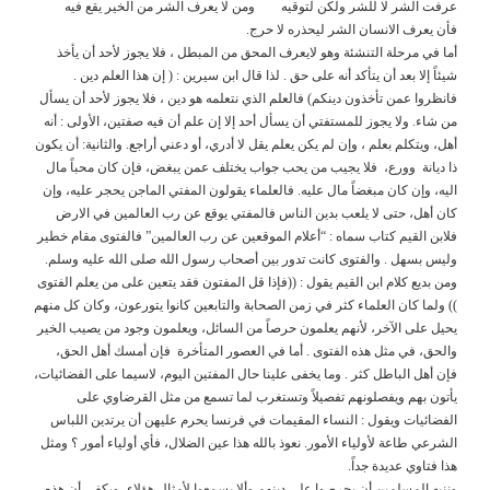
عرفت الشر لا للشر ولكن لتوقيه ومن لا يعرف الشر من الخير يقع فيه
فأن يعرف الانسان الشر ليحذره لا حرج.
أما في مرحلة التنشئة وهو لايعرف المحق من المبطل ، فلا يجوز لأحد أن يأخذ
شيئاً إلا بعد أن يتأكد أنه على حق . لذا قال ابن سيرين : ( إن هذا العلم دين .
فانظروا عمن تأخذون دينكم) فالعلم الذي نتعلمه هو دين ، فلا يجوز لأحد أن يسأل
من شاء. ولا يجوز للمستفتي أن يسأل أحد إلا إن علم أن فيه صفتين، الأولى : أنه
أهل، ويتكلم بعلم ، وإن لم يكن يعلم يقل لا أدري، أو دعني أراجع. والثانية: أن يكون
ذا ديانة وورع، فلا يجيب من يحب جواب يختلف عمن يبغض، فإن كان محباً مال
اليه، وإن كان مبغضاً مال عليه. فالعلماء يقولون المفتي الماجن يحجر عليه، وإن
كان أهل، حتى لا يلعب بدين الناس فالمفتي يوقع عن رب العالمين في الارض
فلابن القيم كتاب سماه : “أعلام الموقعين عن رب العالمين” فالفتوى مقام خطير
وليس بسهل . والفتوى كانت تدور بين أصحاب رسول الله صلى الله عليه وسلم.
ومن بديع كلام ابن القيم يقول : ((فإذا قل المفتون فقد يتعين على من يعلم الفتوى
)) ولما كان العلماء كثر في زمن الصحابة والتابعين كانوا يتورعون، وكان كل منهم
يحيل على الآخر، لأنهم يعلمون حرصاً من السائل، ويعلمون وجود من يصيب الخير
والحق، في مثل هذه الفتوى . أما في العصور المتأخرة فإن أمسك أهل الحق،
فإن أهل الباطل كثر . وما يخفى علينا حال المفتين اليوم، لاسيما على الفضائيات،
يأتون بهم ويفصلونهم تفصيلاً وتستغرب لما تسمع من مثل القرضاوي على
الفضائيات ويقول : النساء المقيمات في فرنسا يحرم عليهن أن يرتدين اللباس
الشرعي طاعة لأولياء الأمور. نعوذ بالله هذا عين الضلال، فأي أولياء أمور ؟ ومثل
هذا فتاوي عديدة جداً.
وننبه المسلمين أن يحرصوا على دينهم وألا يسمعوا لأمثال هؤلاء، ويكفي أن هذه