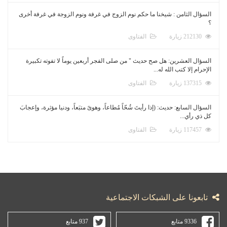
السؤال الثامن : شيخنا ما حكم نوم الزوج في غرفة ونوم الزوجة في غرفة أخرى
؟
212130 زيارة
الفتاوى
السؤال العشرين: هل صح حديث " من صلى الفجر أربعين يوماً لا تفوته تكبيرة
الإحرام إلا كتب الله له...
137315 زيارة
الفتاوى
السؤال السابع: حديث: (إذا رأيتَ شُحّاً مُطاعاً، وهوىً متبَعاً، ودنيا مؤثرة، وإعجابَ
كل ذي رأي...
117457 زيارة
الفتاوى
تابعونا على الشبكات الاجتماعية
9336 متابع
937 متابع