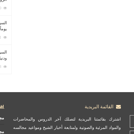
212090 زيارة
السؤ
يوماً
137231 زيارة
السؤا
ودني
117363 زيارة
القائمة البريدية
مج
اشترك بقائمتنا البريدية لتصلك آخر الدروس والمحاضرات
والمواد المرئية والصوتية ولمتابعة أخبار الشيخ ومواعيد مجالسه
مج