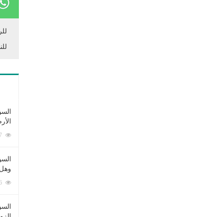
للر
للن
السؤ
الأر
253387 زيارة
السؤ
وهل 
222676 زيارة
السؤ
الزو