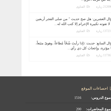
الفتاوى
ال العشرين: هل صح حديث " من صلى الفجر أربعين
 لا تفوته تكبيرة الإحرام إلا كتب الله له...
الفتاوى
ل السابع: حديث: (إذا رأيتَ شُحّاً مُطاعاً، وهوىً متبَعاً،
ا مؤثرة، وإعجابَ كل ذي رأي...
الفتاوى
احصاءات الموقع
موع الدروس:
1516
موع المحاضرات:
200