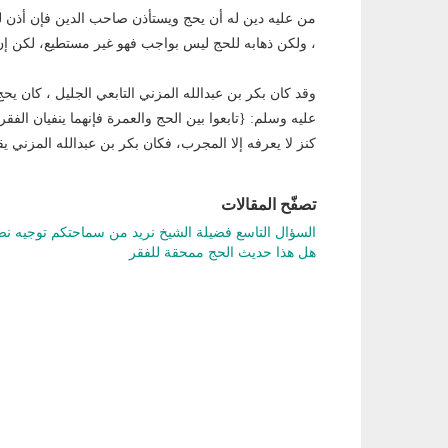
من عليه دين له أن يحج ويستأذن صاحب الدين فإن أذن له
، ولكن ذهابه للحج ليس بواجب فهو غير مستطيع، لكن إ
وقد كان بكر بن عبدالله المزني التابعي الجليل ، كان ي
عليه وسلم: {تابعوا بين الحج والعمرة فإنهما ينفيان الفقر ن
كنز لا يعرفه إلا المجرب، فكان بكر بن عبدالله المزني ي
تصفّح المقالات
السؤال التاسع فضيلة الشيخ نريد من سماحتكم توجيه نصي
هل هذا حديث الحج ممحقة للفقر