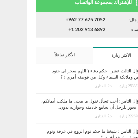
للإشتراك بمجموعة الواتساب
+962 77 675 7052
جال:
+1 202 913 6892
ساء:
الأكثر تفاعلاً
الأكثر زيارة
ال الثالث عشر : حكم دعاء ( اللهم سخر لي جنود
ض وملائكة السماء وكل من فوضته أمري ) ؟
الفتاوى
ال الثامن: أخت تسأل تقول ما معنى ما ملكت أيمانكم،
يجوز للرجل أن يجامع خادمته وجواريه بدون...
الفتاوى
ال الثامن : شيخنا ما حكم نوم الزوج في غرفة ونوم
جة في غرفة أخرى ؟