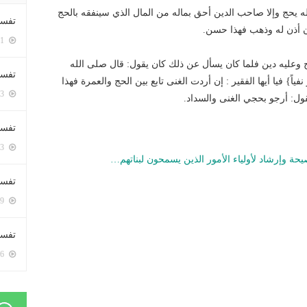
 يحج وإلا صاحب الدين أحق بماله من المال الذي سينفقه بالحج
تفسي
ن أذن له وذهب فهذا حسن.
5411 زيارة
حج وعليه دين فلما كان يسأل عن ذلك كان يقول: قال صلى الله
تفسي
فياً} فيا أيها الفقير : إن أردت الغنى تابع بين الحج والعمرة فهذا
5173 زيارة
قول: أرجو بحجي الغنى والسداد.
تفسير
5193 زيارة
حة وإرشاد لأولياء الأمور الذين يسمحون لبناتهم…
تفسير
5079 زيارة
تفسير 
5196 زيارة