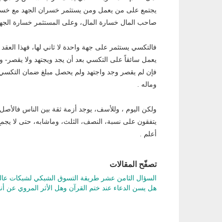
يجتمع على من يعمل ومن يستثمر خسران الجهد مع خسران
صاحب المال خسارة المال، وعلى المستثمر خسارة الجهد 
فالتكسي يستثمر على جهة واحدة لا ثاني لها، فهذا العق
يعمل سائقاً على التكسي بعد أن يجد ويجتهد ولا يقصر- و
فإن لم يقصر وجد واجتهد ولم يحصل مبلغ ضمان التكسي
وماله .
ولكن اليوم ، وللأسف، يوجد أزمة ثقة بين الناس فالأصل
يتفقون على نسبة، النصف، الثلث، وماشابه، حتى لا يجم
أعلم .
تصفّح المقالات
السؤال الثامن عشر طريقة التسوق الشبكي لشبكات عا
هل يسن الدعاء عند ختم القرآن وهل الأثر المروي عن 