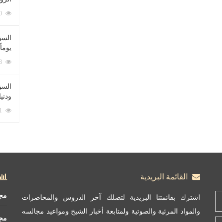
212060 زيارة
السؤ
يوماً
137188 زيارة
السؤا
ودني
117301 زيارة
القائمة البريدية
مج
اشترك بقائمتنا البريدية لتصلك آخر الدروس والمحاضرات
والمواد المرئية والصوتية ولمتابعة أخبار الشيخ ومواعيد مجالسه
مج