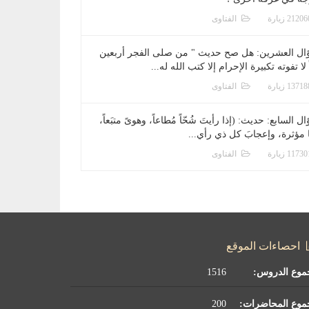
الفتاوى
ال العشرين: هل صح حديث " من صلى الفجر أربعين
 لا تفوته تكبيرة الإحرام إلا كتب الله له...
الفتاوى
ل السابع: حديث: (إذا رأيتَ شُحّاً مُطاعاً، وهوىً متبَعاً،
ا مؤثرة، وإعجابَ كل ذي رأي...
الفتاوى
احصاءات الموقع
موع الدروس:
1516
موع المحاضرات:
200