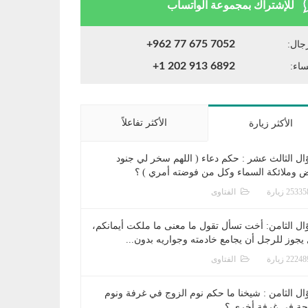
للإشتراك بمجموعة الواتساب
+962 77 675 7052
جال:
+1 202 913 6892
ساء:
الأكثر تفاعلاً
الأكثر زيارة
ال الثالث عشر : حكم دعاء ( اللهم سخر لي جنود
ض وملائكة السماء وكل من فوضته أمري ) ؟
الفتاوى
ال الثامن: أخت تسأل تقول ما معنى ما ملكت أيمانكم،
يجوز للرجل أن يجامع خادمته وجواريه بدون...
الفتاوى
ال الثامن : شيخنا ما حكم نوم الزوج في غرفة ونوم
جة في غرفة أخرى ؟