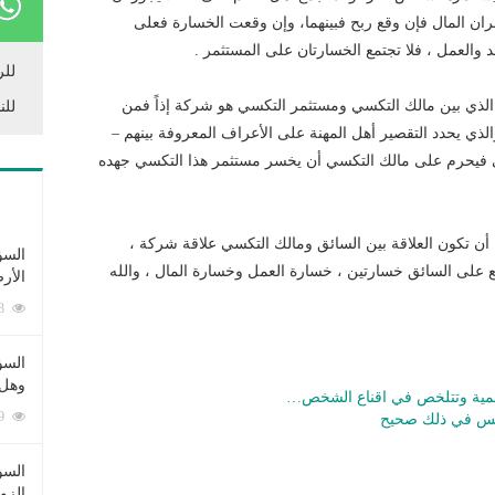
 المال فإن وقع ربح فبينهما، وإن وقعت الخسارة فعلى
والعمل ، فلا تجتمع الخسارتان على المستثمر .
للر
د الذي بين مالك التكسي ومستثمر التكسي هو شركة إذاً فمن
للن
الذي يحدد التقصير أهل المهنة على الأعراف المعروفة بينهم –
 فيحرم على مالك التكسي أن يخسر مستثمر هذا التكسي جهده
 أن تكون العلاقة بين السائق ومالك التكسي علاقة شركة ،
السؤ
ع على السائق خسارتين ، خسارة العمل وخسارة المال ، والله
الأر
253358 زيارة
السؤ
وهل 
لمية وتتلخص في اقناع الشخص…
222489 زيارة
أنس في ذلك صحيح
السؤ
الزو