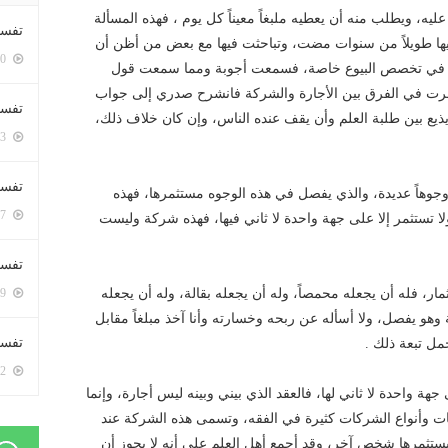
ه، ويطلب منه أن يعطيه ملبغاً معيناً كل يوم ، فهذه المسألة
تفسي
ها طويلاً من سنوات مضت، وتباحثت فيها مع بعض من أظن أن
5380 زيارة
ات في تخصص البيوع خاصة، فسمعت أجوبة ومما سمعت قول
ونظرت في الفرق بين الأجارة والشركة فانشرح صدري إلى جواب
تفسي
 يذيع بين طلبة العلم وأن يقف عنده الناس، وإن كان خلاف ذلك،
5143 زيارة
تفسير
 وجوهاً عديدة، والذي يفصل في هذه الوجوه مستثمرها، فهذه
5157 زيارة
لا تستثمر إلا على جهة واحدة لا ثاني فيها، فهذه شركة وليست
تفسير
ر، فله أن يجعله محمصاً، وله أن يجعله بقالة، وله أن يجعله
5049 زيارة
ة وهو يفصل، ولا أسأله عن ربحه وخسارته وأنا آخذ مبلغاً مقابل
تفسير 
مل تبعة ذلك .
5162 زيارة
 جهة واحدة لا ثاني لها، فالعقد الذي بيني وبينه ليس أجارة، وإنما
كات وأنواع الشركات كثيرة في الفقه، وتسمى هذه الشركة عند
ستثمرها شخص آخر، وقد أجمع أهل العلم على أنه لا يجوز أن