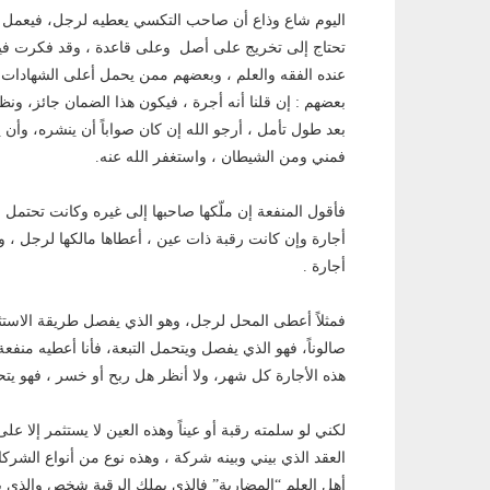
اليوم شاع وذاع أن صاحب التكسي يعطيه لرجل، فيعمل علي
تحتاج إلى تخريج على أصل وعلى قاعدة ، وقد فكرت في
عنده الفقه والعلم ، وبعضهم ممن يحمل أعلى الشهاد
بعضهم : إن قلنا أنه أجرة ، فيكون هذا الضمان جائز، 
بعد طول تأمل ، أرجو الله إن كان صواباً أن ينشره، وأن
فمني ومن الشيطان ، واستغفر الله عنه.
فأقول المنفعة إن ملّكها صاحبها إلى غيره وكانت تحتمل
أجارة وإن كانت رقبة ذات عين ، أعطاها مالكها لرجل ، و
أجارة .
فمثلاً أعطى المحل لرجل، وهو الذي يفصل طريقة الاستثما
صالوناً، فهو الذي يفصل ويتحمل التبعة، فأنا أعطيه منفع
هذه الأجارة كل شهر، ولا أنظر هل ربح أو خسر ، فهو يتح
لكني لو سلمته رقبة أو عيناً وهذه العين لا يستثمر إلا على
العقد الذي بيني وبينه شركة ، وهذه نوع من أنواع الشر
أهل العلم “المضاربة” فالذي يملك الرقبة شخص والذي ي