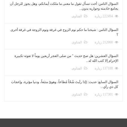
السؤال الثامن: أخت تسأل تقول ما معنى ما ملكت أيمانكم، وهل يجوز للرجل أن
يجامع خادمته وجواريه بدون...
222494 زيارة
الفتاوى
السؤال الثامن : شيخنا ما حكم نوم الزوج في غرفة ونوم الزوجة في غرفة أخرى
؟
212060 زيارة
الفتاوى
السؤال العشرين: هل صح حديث " من صلى الفجر أربعين يوماً لا تفوته تكبيرة
الإحرام إلا كتب الله له...
137188 زيارة
الفتاوى
السؤال السابع: حديث: (إذا رأيتَ شُحّاً مُطاعاً، وهوىً متبَعاً، ودنيا مؤثرة، وإعجابَ
كل ذي رأي...
117301 زيارة
الفتاوى