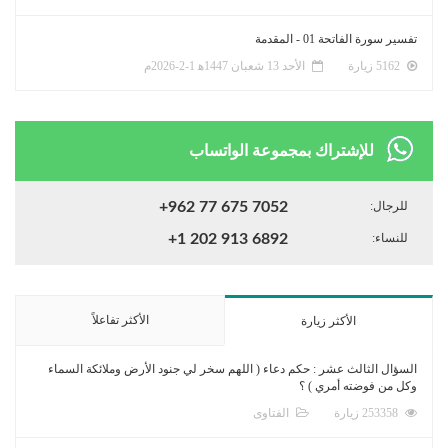
تفسير سورة الفاتحة 01 - المقدمة
5162 زيارة
الأحد 13 شعبان 1447ﻫ 1-2-2026م
للإشتراك بمجموعة الواتساب
للرجال:
+962 77 675 7052
للنساء:
+1 202 913 6892
الأكثر تفاعلاً
الأكثر زيارة
السؤال الثالث عشر : حكم دعاء ( اللهم سخر لي جنود الأرض وملائكة السماء
وكل من فوضته أمري ) ؟
253358 زيارة
الفتاوى