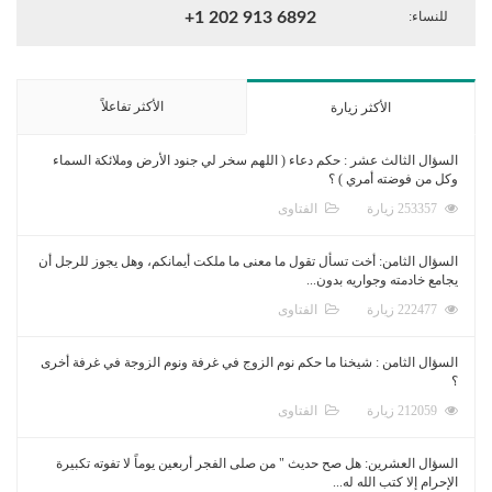
للنساء:
+1 202 913 6892
الأكثر تفاعلاً
الأكثر زيارة
السؤال الثالث عشر : حكم دعاء ( اللهم سخر لي جنود الأرض وملائكة السماء
وكل من فوضته أمري ) ؟
253357 زيارة
الفتاوى
السؤال الثامن: أخت تسأل تقول ما معنى ما ملكت أيمانكم، وهل يجوز للرجل أن
يجامع خادمته وجواريه بدون...
222477 زيارة
الفتاوى
السؤال الثامن : شيخنا ما حكم نوم الزوج في غرفة ونوم الزوجة في غرفة أخرى
؟
212059 زيارة
الفتاوى
السؤال العشرين: هل صح حديث " من صلى الفجر أربعين يوماً لا تفوته تكبيرة
الإحرام إلا كتب الله له...