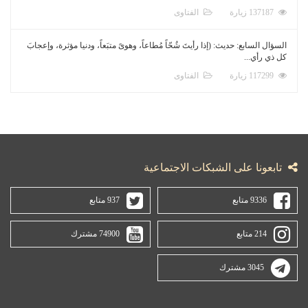
137187 زيارة
الفتاوى
السؤال السابع: حديث: (إذا رأيتَ شُحّاً مُطاعاً، وهوىً متبَعاً، ودنيا مؤثرة، وإعجابَ
كل ذي رأي...
117299 زيارة
الفتاوى
تابعونا على الشبكات الاجتماعية
9336 متابع
937 متابع
214 متابع
74900 مشترك
3045 مشترك