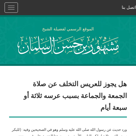
اتصل بنا
Toggle
vigation
الموقع الرسمي لفضيلة الشيخ
هل يجوز للعريس التخلف عن صلاة
الجمعة والجماعة بسبب عرسه ثلاثة أو
سبعة أيام
ورد حديث عن رسول الله صلى الله عليه وسلم وهو في الصحيحين وفيه: {للبكر
سبع وللثيب ثلاث}، لكن الناس للأسف يفهمون هذا الحديث على غير موضعه،