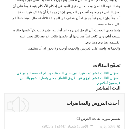
وهذا الفهم الخاطئ وجدت ابن دقيق العيد في إحكام الأحكام ينبه قديماً على أن
بعض الناس فهم منهم أنه يجوز للعريس إن تزوج بكراً أن يتخلف عن الصلاة
أسبوعاً وإن تزوج ثيباً يجوز له أن يتخلف عن الجماعة ثلاثاً، ثم قال: وهذا خطأ لم
يقل به فقيه معتبر.
وإنما معنى الحديث: أن الرجل إن تزوج امرأة ثانية، فإن كانت بكراً خصها جائزة
بسبعة أيام، وإن كانت ثيباً فجائزتها أن يخصها بثلاث، ثم بعد ذلك تجب عليه
القسمة، هنا يوم وهنا يوم.
والجماعة واجبة على العريس والجمعة أوجب ولا يجوز له أن يتخلف.
تصفّح المقالات
السؤال الثالث عشر ثبت عن النبي صلى الله عليه وسلم انه صعد المنبر في…
السؤال الثالث عشر الرؤى عن طريق التلفاز بمعنى يتصل الشيخ بالناس
فيقصون أحلامهم…
البث المباشر
أحدث الدروس والمحاضرات
تفسير سورة الفاتحة الدرس 05
5378 زيارة
الأحد 13 شعبان 1447ﻫ 1-2-2026م