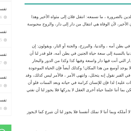
تفسي
دين بالضرورة ، ما نسمعه: انتقل فلان إلى مثواه الأخير وهذا
5446 زيارة
الأخير، لأن الوفاة هي انتقال من دار إلى دار، والروح محبوسة
تفسي
5205 زيارة
 بطن أمه ، والدنيا، والبرزخ، والجنة أو النار، ويقولون: إن
دنيا بالنسبة إلى سعة حياة الجنين في بطن أمه، فلو قدر لنا أن
تفسير
 التي أنت فيها دار واسعة وفيها كذا وكذا من الدور والبحار
5227 زيارة
لا يوجد أوسع من هذا المكان! وكذلك أيضاً فإن الحياة الموجودة
ي القبر نقول إنه يتحلل، وانتهى الأمر ، فالأمر ليس كذلك، وقد
تفسير
 عليه} لذا فإن للإنسان كرامة في حياته وبعد الممات فلو أن
5110 زيارة
 بما أننا علمنا حياة أخرى العقل لا يدركها فلا يجوز لنا أن نفتي
تفسير 
5228 زيارة
أملكه وبما أننا لا نملك أنفسنا فلا يجوز لنا أن نتبرع كما لايجوز