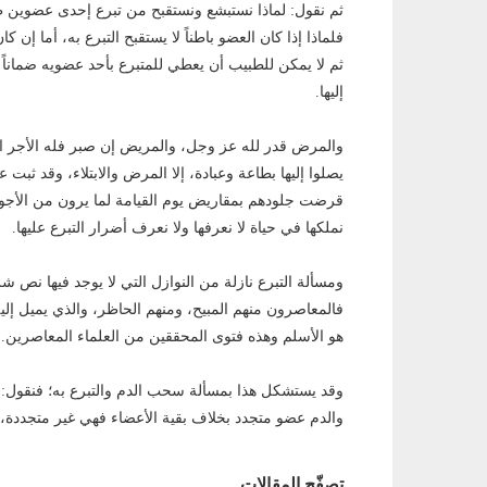
ثم نقول: لماذا نستبشع ونستقبح من تبرع إحدى عضوين ظاهري
فلماذا إذا كان العضو باطناً لا يستقبح التبرع به، أما إن ك
ثم لا يمكن للطبيب أن يعطي للمتبرع بأحد عضويه ضماناً بأنه
إليها.
والمرض قدر لله عز وجل، والمريض إن صبر فله الأجر الع
يصلوا إليها بطاعة وعبادة، إلا المرض والابتلاء، وقد ثبت
قرضت جلودهم بمقاريض يوم القيامة لما يرون من الأجور لأ
نملكها في حياة لا نعرفها ولا نعرف أضرار التبرع عليها.
ومسألة التبرع نازلة من النوازل التي لا يوجد فيها نص شر
فالمعاصرون منهم المبيح، ومنهم الحاظر، والذي يميل إليه
هو الأسلم وهذه فتوى المحققين من العلماء المعاصرين.
وقد يستشكل هذا بمسألة سحب الدم والتبرع به؛ فنقول
والدم عضو متجدد بخلاف بقية الأعضاء فهي غير متجددة، ف
تصفّح المقالات