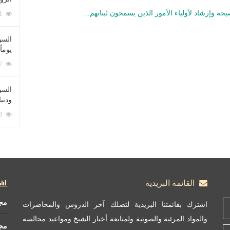
حة وإرشاد لأولياء الأمور الذين يسمحون لبناتهم…
212111 زيارة
السؤ
يوماً
137267 زيارة
السؤا
ودني
117413 زيارة
القائمة البريدية
مج
اشترك بقائمتنا البريدية لتصلك آخر الدروس والمحاضرات
والمواد المرئية والصوتية ولمتابعة أخبار الشيخ ومواعيد مجالسه
مج