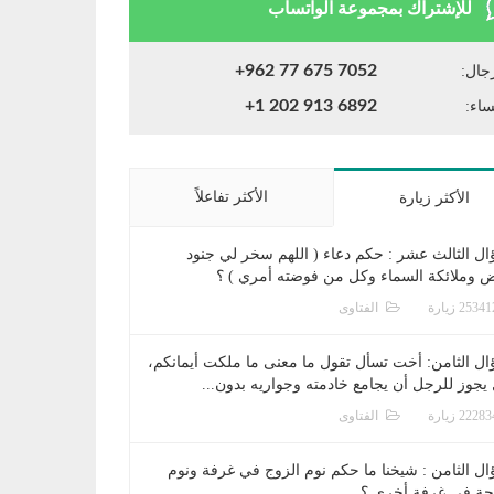
للإشتراك بمجموعة الواتساب
+962 77 675 7052
جال:
+1 202 913 6892
ساء:
الأكثر تفاعلاً
الأكثر زيارة
ال الثالث عشر : حكم دعاء ( اللهم سخر لي جنود
ض وملائكة السماء وكل من فوضته أمري ) ؟
الفتاوى
ال الثامن: أخت تسأل تقول ما معنى ما ملكت أيمانكم،
يجوز للرجل أن يجامع خادمته وجواريه بدون...
الفتاوى
ال الثامن : شيخنا ما حكم نوم الزوج في غرفة ونوم
جة في غرفة أخرى ؟