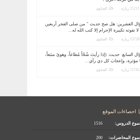
الفتاوى
ال العشرين: هل صح حديث " من صلى الفجر أربعين
 لا تفوته تكبيرة الإحرام إلا كتب الله له...
الفتاوى
ل السابع: حديث: (إذا رأيتَ شُحّاً مُطاعاً، وهوىً متبَعاً،
ا مؤثرة، وإعجابَ كل ذي رأي...
الفتاوى
احصاءات الموقع
موع الدروس:
1516
موع المحاضرات:
200