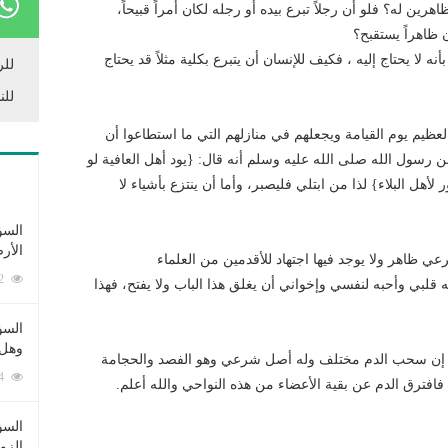
ن له؟ فلو أن رجلاً تبرع بيده أو رجله لكان أمراً قبيحاً،
ان ظاهراً يستقبح؟
 لا يحتاج إليه ، فكيف للإنسان أن يتبرع بكلية مثلاً قد يحتاج
للر
للن
ظيم يوم القيامة ويجعلهم في منازلهم التي ما استطاعوا أن
 عن رسول الله صلى الله عليه وسلم أنه قال: {يود أهل العافية لو
هل البلاء} لذا من ابتلي فليصبر، وأما أن ينتزع بأشياء لا
السؤ
الأر
عي ظاهر ولا يوجد فيها اجتهاد للأقدمين من العلماء
253412 زيارة
 قلبي وأحبه لنفسي وإخواني أن يغلق هذا الباب ولا يفتح، فهذا
السؤ
وهل 
: إن سحب الدم مختلف وله أصل شرعي وهو الفصد والحجامة
222834 زيارة
افترق الدم عن بقية الأعضاء من هذه النواحي والله أعلم.
السؤ
الزو