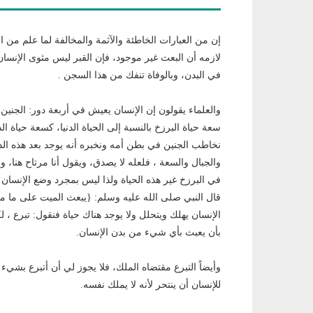
إن من العبارات الخاطئة والآثمة والمخالفة لما علم من ال
لازمه أن البعث غير موجود، فإن القبر ليس مثوى الإنسان 
في البدن، وبالوفاة تنفك من هذا السجن .
والعلماء يقولون إن الإنسان يعيش في أربعة دور: الجنين في
سعة حياة البرزخ بالنسبة إلى الحياة الدنيا، كسعة حياة ال
نخاطب الجنين في بطن أمه ونخبره أنه يوجد بعد هذه الدار
والجبال والسعة ، فلعله لا يصدق، ويقول أنا مرتاح هنا، و
في البرزخ غير هذه الحياة ولذا ليس بمجرد وضع الإنسان ف
قال النبي صلى الله عليه وسلم: {يبعث الميت على ما مات
الإنسان يهلك ويتحلل ولا يوجد هناك حياة فنقول: تبرع ، لكن
بأن يعبث بأي شيء من بدن الإنسان.
وأيضاً التبرع مقتضاه الملك، فلا يجوز لي أن أتبرع بشيء لا 
للإنسان أن ينتحر لأنه لا يملك نفسه.