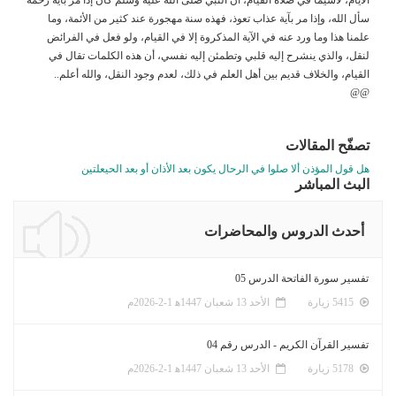
سأل الله، وإذا مر بآية عذاب تعوذ، فهذه سنة مهجورة عند كثير من الأئمة، وما
علمنا هذا وما ورد عنه في الآية المذكروة إلا في القيام، ولو فعل في الفرائض
لنقل، والذي ينشرح إليه قلبي وتطمئن إليه نفسي، أن هذه الكلمات تقال في
القيام، والخلاف قديم بين أهل العلم في ذلك، لعدم وجود النقل، والله أعلم..
@@
تصفّح المقالات
هل قول المؤذن ألا صلوا في الرحال يكون بعد الأذان أو بعد الحيعلتين
البث المباشر
أحدث الدروس والمحاضرات
تفسير سورة الفاتحة الدرس 05
5415 زيارة
الأحد 13 شعبان 1447ﻫ 1-2-2026م
تفسير القرآن الكريم - الدرس رقم 04
5178 زيارة
الأحد 13 شعبان 1447ﻫ 1-2-2026م