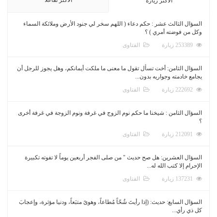
الأكثر زيارة
السؤال الثالث عشر : حكم دعاء ( اللهم سخر لي جنود الأرض وملائكة السماء
وكل من فوضته أمري ) ؟
253389 زيارة
الفتاوى
السؤال الثامن: أخت تسأل تقول ما معنى ما ملكت أيمانكم، وهل يجوز للرجل أن
يجامع خادمته وجواريه بدون...
222692 زيارة
الفتاوى
السؤال الثامن : شيخنا ما حكم نوم الزوج في غرفة ونوم الزوجة في غرفة أخرى
؟
212091 زيارة
الفتاوى
السؤال العشرين: هل صح حديث " من صلى الفجر أربعين يوماً لا تفوته تكبيرة
الإحرام إلا كتب الله له...
137231 زيارة
الفتاوى
السؤال السابع: حديث: (إذا رأيتَ شُحّاً مُطاعاً، وهوىً متبَعاً، ودنيا مؤثرة، وإعجابَ
كل ذي رأي...