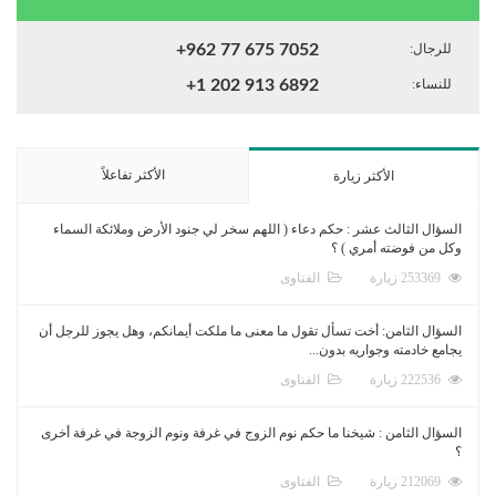
للرجال:
+962 77 675 7052
للنساء:
+1 202 913 6892
الأكثر تفاعلاً
الأكثر زيارة
السؤال الثالث عشر : حكم دعاء ( اللهم سخر لي جنود الأرض وملائكة السماء
وكل من فوضته أمري ) ؟
253369 زيارة
الفتاوى
السؤال الثامن: أخت تسأل تقول ما معنى ما ملكت أيمانكم، وهل يجوز للرجل أن
يجامع خادمته وجواريه بدون...
222536 زيارة
الفتاوى
السؤال الثامن : شيخنا ما حكم نوم الزوج في غرفة ونوم الزوجة في غرفة أخرى
؟
212069 زيارة
الفتاوى