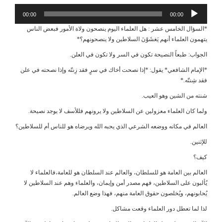
مشغل
00:00
00:00
الصوت
*السؤال الخامس عشر : هل العلماء اليوم ينصحون ولاة الأمور فبعض الناس
يتهمون العلماء أنهم يَغشَوْنَ السلاطين ولا ينصحونهم؟*
الجواب: طبعاً النصيحة تكون في السر ولا تكون في العلن.
*الإمام الشافعي* يقول: *إذا نصحت أخاك في سرٍ فقد زِنتّه وإذا نصحته في علن
فقد شِنتّه.*
شنته من الشين وهو العيب.
ولما كان العلماء معزولين عن السلاطين ولا يرونهم فللأسف لا يوجد نصيحة.
العالم في مكانه ووضعه الشرعي الذي يحبه الله ويرضاه هو للناس أم للسلاطين؟
للإثنين.
كيف؟
العالم بين العامة هو للسلطان، والعالم عند السلطان هو للعامة،فالعلماء لا
يُألبون على السلاطين، فهم مصدر أمن وإيمان، والعلماء وهم عند السلاطين لا
يُحابونهم، ويُخلصون حقوق العامة منهم، فهذا وضع العالم.
لذا لما تعطل دور العلماء وقعت مشاكل.