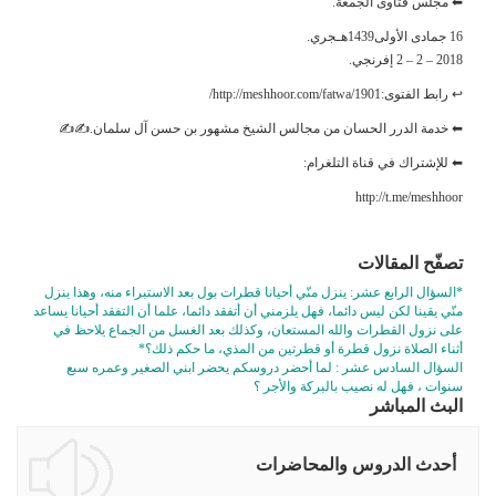
⬅ مجلس فتاوى الجمعة.
16 جمادى الأولى1439هـجري.
2018 – 2 – 2 إفرنجي.
↩ رابط الفتوى:http://meshhoor.com/fatwa/1901/
⬅ خدمة الدرر الحسان من مجالس الشيخ مشهور بن حسن آل سلمان.✍✍
⬅ للإشتراك في قناة التلغرام:
http://t.me/meshhoor
تصفّح المقالات
*السؤال الرابع عشر: ينزل منّي أحيانا قطرات بول بعد الاستبراء منه، وهذا ينزل
منّي يقينا لكن ليس دائما، فهل يلزمني أن أتفقد دائما، علما أن التفقد أحيانا يساعد
على نزول القطرات والله المستعان، وكذلك بعد الغسل من الجماع يلاحظ في
أثناء الصلاة نزول قطرة أو قطرتين من المذي، ما حكم ذلك؟*
السؤال السادس عشر : لما أحضر دروسكم يحضر ابني الصغير وعمره سبع
سنوات ، فهل له نصيب بالبركة والأجر ؟
البث المباشر
أحدث الدروس والمحاضرات