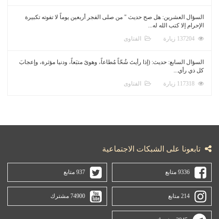
السؤال العشرين: هل صح حديث " من صلى الفجر أربعين يوماً لا تفوته تكبيرة
الإحرام إلا كتب الله له...
137204 زيارة
الفتاوى
السؤال السابع: حديث: (إذا رأيتَ شُحّاً مُطاعاً، وهوىً متبَعاً، ودنيا مؤثرة، وإعجابَ
كل ذي رأي...
117318 زيارة
الفتاوى
تابعونا على الشبكات الاجتماعية
9336 متابع
937 متابع
214 متابع
74900 مشترك