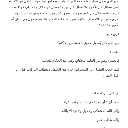
الآن الذي يعمل عمل العلماء مجالس النواب، ومجلس نواب واحد غافل عن الآخرة
ليس بسائل عن الآخرة ولا يسأل عن دين ولا يسأل عن حلال ولا حرام، فهذا يبحث
عن مصالحه، فقلَ من يقوم بمهمته، وفرق كبير بين العلماء وبين مجلس النواب
،فرق كبير بين الاقتراع بالكثرة وبين الانتخاب الدقيق بالنوعية، فهل هم سيان أم
الأمور مختلفة؟
فرق كبير.
من الذي كان يُحصِل حقوق العامة من الحكام؟
العلماء.
فالعلماء وهم بين العامة للحكام، وهم عند الحكام للعامة.
فلما حُجِب العلماء عن المسؤلين جرى هذا الخلط، وتعطلت البركات قبل أن
أقول الثمار.
ثم يقال أين العلماء؟
كدت أن لا أراهم إلا في كتاب أو تحت تراب.
وإلى الله المشتكى ولاحول ولاقوة الا بالله
والله تعالى اعلم.