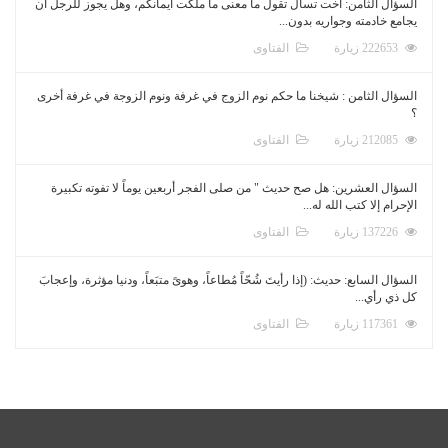
السؤال الثامن: أخت تسأل تقول ما معنى ما ملكت أيمانكم، وهل يجوز للرجل أن
يجامع خادمته وجواريه بدون...
222653 زيارة
الفتاوى
السؤال الثامن : شيخنا ما حكم نوم الزوج في غرفة ونوم الزوجة في غرفة أخرى
؟
212085 زيارة
الفتاوى
السؤال العشرين: هل صح حديث " من صلى الفجر أربعين يوماً لا تفوته تكبيرة
الإحرام إلا كتب الله له...
137226 زيارة
الفتاوى
السؤال السابع: حديث: (إذا رأيتَ شُحّاً مُطاعاً، وهوىً متبَعاً، ودنيا مؤثرة، وإعجابَ
كل ذي رأي...
117361 زيارة
الفتاوى