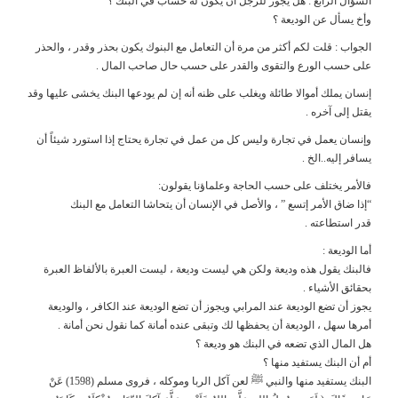
السؤال الرابع : هل يجوز للرجل أن يكون له حساب في البنك ؟
وأخ يسأل عن الوديعة ؟
الجواب : قلت لكم أكثر من مرة أن التعامل مع البنوك يكون بحذر وقدر ، والحذر
على حسب الورع والتقوى والقدر على حسب حال صاحب المال .
إنسان يملك أموالا طائلة ويغلب على ظنه أنه إن لم يودعها البنك يخشى عليها وقد
يقتل إلى آخره .
وإنسان يعمل في تجارة وليس كل من عمل في تجارة يحتاج إذا استورد شيئاً أن
يسافر إليه..الخ .
فالأمر يختلف على حسب الحاجة وعلماؤنا يقولون:
“إذا ضاق الأمر إتسع ” ، والأصل في الإنسان أن يتحاشا التعامل مع البنك
قدر استطاعته .
أما الوديعة :
فالبنك يقول هذه وديعة ولكن هي ليست وديعة ، ليست العبرة بالألفاظ العبرة
بحقائق الأشياء .
يجوز أن تضع الوديعة عند المرابي ويجوز أن تضع الوديعة عند الكافر ، والوديعة
أمرها سهل ، الوديعة أن يحفظها لك وتبقى عنده أمانة كما نقول نحن أمانة .
هل المال الذي تضعه في البنك هو وديعة ؟
أم أن البنك يستفيد منها ؟
البنك يستفيد منها والنبي ﷺ لعن آكل الربا وموكله ، فروى مسلم (1598) عَنْ