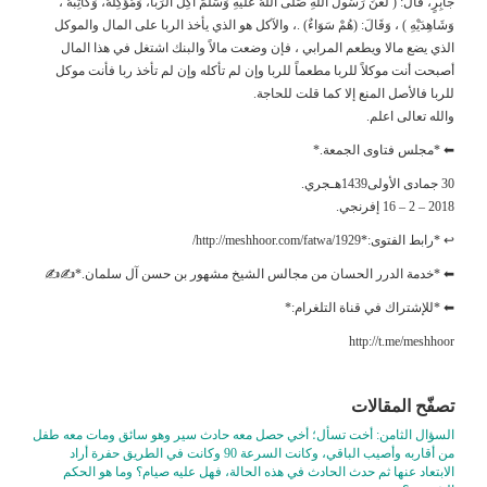
جَابِرٍ، قَالَ: ( لَعَنَ رَسُولُ اللهِ صَلَّى اللهُ عَلَيْهِ وَسَلَّمَ آكِلَ الرِّبَا، وَمُؤْكِلَهُ، وَكَاتِبَهُ ،
وَشَاهِدَيْهِ ) ، وَقَالَ: (هُمْ سَوَاءٌ) .، والآكل هو الذي يأخذ الربا على المال والموكل
الذي يضع مالا ويطعم المرابي ، فإن وضعت مالاً والبنك اشتغل في هذا المال
أصبحت أنت موكلاً للربا مطعماً للربا وإن لم تأكله وإن لم تأخذ ربا فأنت موكل
للربا فالأصل المنع إلا كما قلت للحاجة.
والله تعالى اعلم.
⬅ *مجلس فتاوى الجمعة.*
30 جمادى الأولى1439هـجري.
2018 – 2 – 16 إفرنجي.
↩ *رابط الفتوى:*http://meshhoor.com/fatwa/1929/
⬅ *خدمة الدرر الحسان من مجالس الشيخ مشهور بن حسن آل سلمان.*✍✍
⬅ *للإشتراك في قناة التلغرام:*
http://t.me/meshhoor
تصفّح المقالات
السؤال الثامن: أخت تسأل؛ أخي حصل معه حادث سير وهو سائق ومات معه طفل
من أقاربه وأصيب الباقي، وكانت السرعة 90 وكانت في الطريق حفرة أراد
الابتعاد عنها ثم حدث الحادث في هذه الحالة، فهل عليه صيام؟ وما هو الحكم