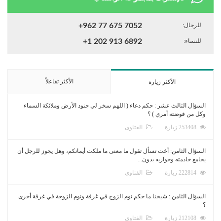
للرجال:
+962 77 675 7052
للنساء:
+1 202 913 6892
الأكثر تفاعلاً
الأكثر زيارة
السؤال الثالث عشر : حكم دعاء ( اللهم سخر لي جنود الأرض وملائكة السماء
وكل من فوضته أمري ) ؟
253408 زيارة
الفتاوى
السؤال الثامن: أخت تسأل تقول ما معنى ما ملكت أيمانكم، وهل يجوز للرجل أن
يجامع خادمته وجواريه بدون...
222814 زيارة
الفتاوى
السؤال الثامن : شيخنا ما حكم نوم الزوج في غرفة ونوم الزوجة في غرفة أخرى
؟
212108 زيارة
الفتاوى