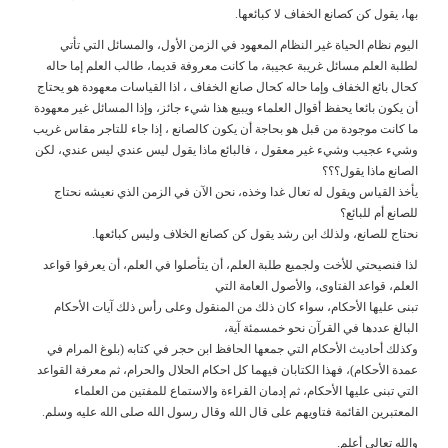
بها، يقول كن كصانع الخفاف لا كبائعها.
اليوم نظام الحياة غير النظام المعهود في الزمن الأول، والمسائل التي تأتي
لطلبة العلم مسائل غريبة عجيبة، ما كانت معروفة قديما، طالب العلم إما حاله
كحال بائع الخفاف وإما حاله كحال صانع الخفاف ، اذا القياسات معهودة هو يحتاج
أن يكون بائعا يحفظ أقوال العلماء ويبيع هذا شيء جائز، وإذا المسائل غير معهودة
ما كانت موجودة من قبل هو بحاجة أن يكون كالصانع ، إذا جاء للتاجر مقاس غريب
وشيء عجيب وشيء غير معقول ، فالبائع ماذا يقول ليس عندي ليس عندي، لكن
الصانع ماذا يقول؟؟؟
يأخذ القياس ويقول له تعال غدا وخذه، نحن الآن في الزمن الذي نعيشه نحتاج
للصانع أم للبائع؟
نحتاج للصانع، ولذلك ابن رشد يقول كن كصانع الخلاف وليس كبائعها.
لذا فنصيحتي للأخت ولجميع طلبة العلم، أن يتأصلوا في العلم، أن يعرفوا قواعد
العلم، قواعد الفتاوى، والأصول العامة التي
تبنى عليها الأحكام، سواء كان ذلك من المنقول وعلى رأس ذلك آيات الأحكام
البالغ عددها في القرآن نحو خمسمئة آية،
وكذلك أحاديث الأحكام التي جمعها الحافظ ابن حجر في كتابه (بلوغ المرام في
عمدة الأحكام)، فهذا الكتابان فيهما كل احكام الحلال والحرام، ثم معرفة القواعد
التي تبنى عليها الأحكام، ثم إدمان القراءة والاستماع للمفتين من العلماء
المعتبرين القائمة فتاويهم على قال الله وقال رسول الله صلى الله عليه وسلم.
والله تعالى أعلم.