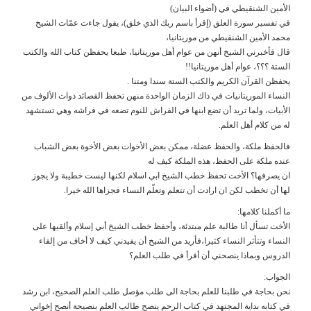
الأمين الشنقيطي في (أضواء البيان)
في تفسير سورة العلق (إقرأ باسم ربك الذي خلق)، يقول جاءت عمّات الشيخ
محمد الأمين الشنقيطي من موريتانيا،
قال فأخبرني الشيخ أنهن من عوام أهل موريتانيا، طبعا يحفظن كتاب الله والكتب
الستة ؟؟؟، عوام أهل موريتانيا!!
يحفظن القرآن الكريم والكتب الستة سندا ومتنا .
النساء الموريتانيات في ذاك الزمان الواحدة منهن تحفظ القصائد ذوات الألوف من
الأبيات، ولما تريد أن تضع ابنها في الفراش للنوم تضعه في فراشه وهي تستشهد
له من كلام أهل العلم.
فالحفظ ملكة، والحفظ عضلة، ممكن بعض الأخوات بعض الأخوة بعض الشباب
عنده ملكة على الحفظ، هذه الملكة كيف له
ان يصرفها؟ الأخت تحفظ خطب الشيخ ابي اسلام لكنها ليست خطيبة ولا يجوز
لها أن تخطب لكن ان ارادت أن تتعلم وتعلّم النساء فجزاها الله خيرا.
ما أكملنا كلامها:
الأخت تسأل أنا طالبة علم مبتدئة، وأحفظ خطب الشيخ أبي إسلام وألقيها على
النساء وتتأثر النساء كثيرا،فأريد من الشيخ أن يفيدني كيف لا أخاف من إلقاء
الدروس وبماذا ينصحني أن أقرأ في طلب العلم؟
الجواب:
نحن بحاجة في طلبنا للعلم بحاجة الى طلب مؤصل طلب العلم الصحيح، ابن رشد
في كتابه بداية المجتهد في كتاب الرحم ينصح طالب العلم بنصيحة أنصح إخواني