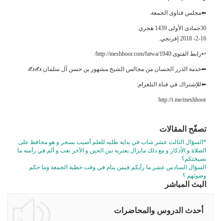
⬅مجلس فتاوى الجمعة.
30جمادى الأولى 1439 هجري.
2-16- 2018 إفرنجي.
↩رابط الفتوى:http://meshhoor.com/fatwa/1940/
⬅خدمة الدرر الحسان من مجالس الشيخ مشهور بن حسن آل سلمان.✍✍
⬅للإشتراك في قناة التلغرام:
http://t.me/meshhoor
تصفّح المقالات
*السؤال الثالث عشر شاب في بداية طلبه للعلم أصيب بسحر و هو محافظ على
الصلاة و الأذكار و مع ذلك مايزال يعتريه بين الحين و الآخر تعب و ألم في رأسه ما
نصيحتكم؟
السؤال السادس عشر ما رأيكم فيمن ينام في وقت خطبة الجمعة وما حكم
وضوئهم ؟
البث المباشر
أحدث الدروس والمحاضرات