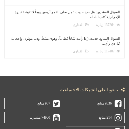
السؤال العشرين: هل صح حديث " من صلى الفجر أربعين يوماً لا تفوته تكبيرة
الإحرام إلا كتب الله له...
137264 زيارة
الفتاوى
السؤال السابع: حديث: (إذا رأيتَ شُحّاً مُطاعاً، وهوىً متبَعاً، ودنيا مؤثرة، وإعجابَ
كل ذي رأي...
117407 زيارة
الفتاوى
تابعونا على الشبكات الاجتماعية
9336 متابع
937 متابع
214 متابع
74900 مشترك