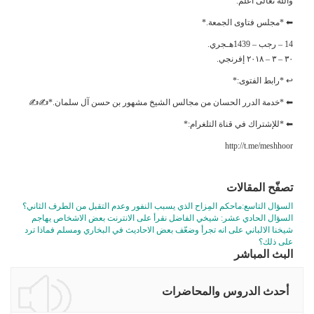
والله تعالى أعلم.
⬅ *مجلس فتاوى الجمعة.*
14 – رجب – 1439هـجري.
٣٠ – ٣ – ٢٠١٨ إفرنجي.
↩ *رابط الفتوى:*
⬅ *خدمة الدرر الحسان من مجالس الشيخ مشهور بن حسن آل سلمان.*✍✍
⬅ *للإشتراك في قناة التلغرام:*
http://t.me/meshhoor
تصفّح المقالات
السؤال التاسع:ماحكم المِزاح الذي يسبب النفور وعدم التقبل من الطرف الثاني؟
السؤال الحادي عشر: شيخي الفاضل نقرأ على الانترنت بعض الاشخاص يهاجم
شيخنا الالباني على انه تجرأ وضعّف بعض الاحاديث في البخاري ومسلم فماذا ترد
على ذلك؟
البث المباشر
أحدث الدروس والمحاضرات