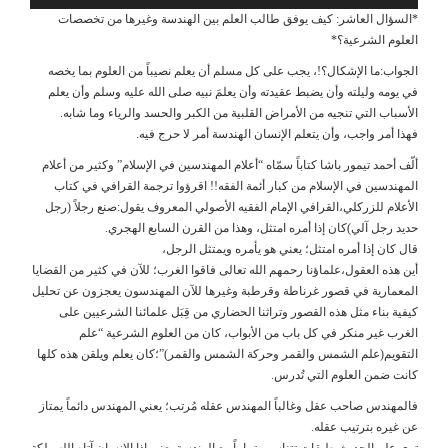
*السؤال العاشر: كيف يوفق طالب العلم بين الهندسة وغيرها من تخصصات
العلوم الشرعية؟*
الجواب:ما الإشكال؟!، يجب على كل مسلم أن يعلم نصيباً من العلوم بما يخصه
في يومه وليلته وأن يضبط عقيدته وأن يعلمَ نبيه صلى الله عليه وسلم وأن يعلم
الأسباب التي تنجيه من الأمراض القلبية من الكبر والحسد والرياء وما شابه.
فهذا أمر واجب، وأن يتعلم الإنسان الهندسة أمر لا حرج فيه.
ألّف أحمد تيمور باشا كتاباً سمّاه “أعلام المهندسين في الإسلام” وكثير من أعلام
المهندسين في الإسلام من كبار أئمة الفقه!! اقرؤوا ترجمة القرافي في كتاب
الأعلام للزركلي،القرافي الإمام الفقيه الأصولي المعروف يقول:صنع رجلاً (رجل
حديد رجل آلي)كان إذا أمره امتثل، وهذا من القرن السابع الهجري.
قال كان إذا أمره امتثل؛ يعني هو يأمره ويمتثل الرجل،
أين هذه العقول،علماؤنا رحمهم الله تعالى فاقوا الغرب؛ للآن في كثير من القضايا
المعمارية في قصور غرناطة وقرطبة وغيرها للآن المهندسون يعجزون عن تحليل
كيفية بناء مثل هذه القصور وتراثنا الحضاري من قِبَل علمائنا الشرعيين على
الغرب غير منكر في كل باب من الأبواب، كان من العلوم الشرعية “علم
التقويم(علم الشمس والقمر وحركة الشمس والقمر)”؛كان يعلم ويلقن هذه كلها
كانت ضمن العلوم التي تُدرس.
فالمهندس صاحب عقل وغالباً المهندس عقله مُرتب؛ يعني المهندس دائماً يمتاز
عن غيره بترتيب عقله.
ترى علم الحديث طبقات تتناسب تماماً مع الهندسة يعني إذا الإنسان آتاه الله ملكة