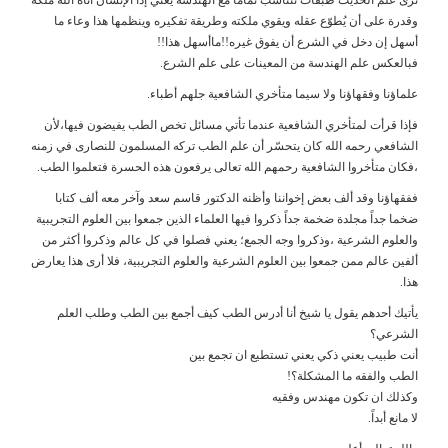
وقدرة على أن يُطوّع عقله ويقوي ملكته وطريقة تفكيره وينظمها هذا وعاء ما
أسهل إن دخل في الشرع أن يفوق غيره!!ماأسهل هذا!!
فبالعكس علم الهندسة من المعينات على علم الشرع.
علماؤنا وفقهاؤنا ولا سيما متأخري الشافعية جلهم أطباء.
فإذا قرأت لمتأخري الشافعية عندما تأتي مسائل تخص الطب يفيضون فيها،لأن
الشافعي رحمه الله كان يتحسّر أن علم الطب تركه المسلمون للنصارى في زمنه
،فكان متأخروا الشافعية رحمهم الله تعالى يرفعون هذه الحسرة فتعلموا الطب.
ففقهاؤنا وقد ألف بعض إخواننا وأظنه الدكتور قاسم سعد وآخر معه ألف كتابا
ضخما جداً مجلدة ضخمة جداً ذكروا فيها العلماء الذين جمعوا بين العلوم التجريبية
والعلوم الشرعية ،وذكروا وجه الجمع؛ يعني فصلوا في كل عالم وذكروا أكثر من
ألفين عالم ممن جمعوا بين العلوم الشرعية والعلوم التجريبية، فلا أرى هذا يعارض
هذا.
يأتيك أحدهم يقول يا شيخ أنا أدرس الطب كيف أجمع بين الطب وطلب العلم
الشرعي؟
أنت طبيب يعني ذكي يعني تستطيع ان تجمع بين
الطب والفقه ما المشكلة؟!
وكذلك ان تكون مهندس وفقيه
لا مانع أبداً.