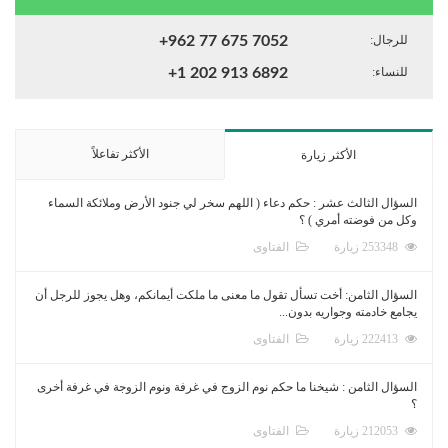
للرجال:
+962 77 675 7052
للنساء:
+1 202 913 6892
الأكثر تفاعلاً
الأكثر زيارة
السؤال الثالث عشر : حكم دعاء ( اللهم سخر لي جنود الأرض وملائكة السماء
وكل من فوضته أمري ) ؟
253348 زيارة
الفتاوى
السؤال الثامن: أخت تسأل تقول ما معنى ما ملكت أيمانكم، وهل يجوز للرجل أن
يجامع خادمته وجواريه بدون...
222413 زيارة
الفتاوى
السؤال الثامن : شيخنا ما حكم نوم الزوج في غرفة ونوم الزوجة في غرفة أخرى
؟
212053 زيارة
الفتاوى