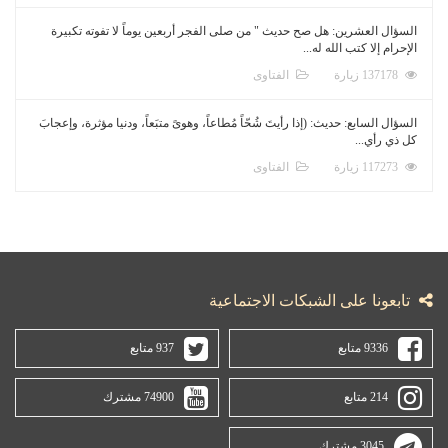
السؤال العشرين: هل صح حديث " من صلى الفجر أربعين يوماً لا تفوته تكبيرة
الإحرام إلا كتب الله له...
137178 زيارة
الفتاوى
السؤال السابع: حديث: (إذا رأيتَ شُحّاً مُطاعاً، وهوىً متبَعاً، ودنيا مؤثرة، وإعجابَ
كل ذي رأي...
117273 زيارة
الفتاوى
تابعونا على الشبكات الاجتماعية
9336 متابع
937 متابع
214 متابع
74900 مشترك
3045 مشترك