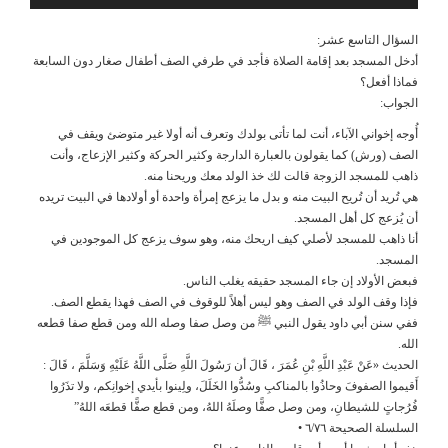
السؤال التاسع عشر:
أدخل المسجد بعد إقامة الصلاة فأجد في طرفي الصف أطفال صغار دون السابعة
فماذا أفعل؟
الجواب:
أُوجه إخواني الآباء، أنت لما تأتى بولدك وتعرف أنه أولا غير متوضئ ويقف في
الصف (ورش) كما يقولون بالعبارة الدارجة وكثير الحركة وكثير الإزعاج، وأنت
ذاهب للمسجد الزوجة قالت لك خذ الولد معك وريحنا منه.
هي تُريد أن تُريح البيت منه و بدل ما يزعج إمرأة واحدة أو أولادها في البيت تريده
أن يُزعج كل أهل المسجد.
أنا ذاهب للمسجد لأصلي كيف اريحك منه، وهو سوف يزعج كل الموجودين في
المسجد.
فبعض الأولاد إن جاء المسجد حقيقه يغلب الناس.
فإذا وقف الولد في الصف وهو ليس أهلاً للوقوف في الصف فهذا يقطع الصف.
ففي سنن أبي داود يقول النبي ﷺ من وصل صفا وصله الله ومن قطع صفا قطعه
الله.
الحديث «عَنْ عَبْدِ اللَّهِ بْنِ عُمَرَ ، قَالَ أن رَسُولَ اللَّهِ صَلَّى اللَّهُ عَلَيْهِ وَسَلَّمَ ، قَالَ :
أَقيموا الصفوفَ وحاذُوا بالمناكبِ وسُدُّوا الخَلَلَ، ولِينوا بأيدي إخوانِكم، ولا تذَرُوا
فُرُجاتٍ للشيطانِ، ومن وصل صفًّا وصلَهُ اللهُ، ومن قطع صفًّا قطعَه اللهُ”
السلسلة الصحيحة ٦/٧٦ •