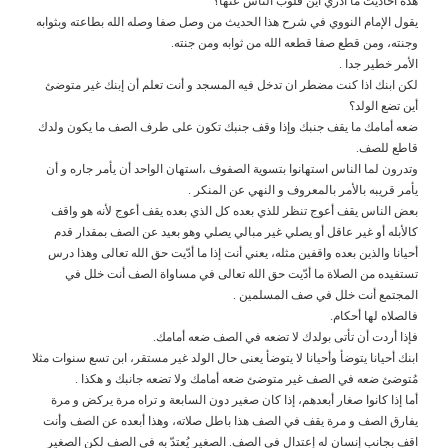
هذه أحاديث ما أدري أين قلوب الناس عنها؟
يقول الإمام النووي في شرح هذا الحديث من وصل صفا وصله الله بطاعته وبثوابه
وجنته، ومن قطع صفا قطعه الله من ثوابه ومن جنته.
الأمر خطير جدا .
لكن ابنك اذا كنت مضطر ان تدخل فيه المسجد و أنت تعلم أن إبنك غير متوضئ
أين تضع الولد؟
ضعه أمامك ما يقف جنبك وإذا وقف جنبك تكون على طرف الصف ما يكون ولدك
قاطع للصف.
وتدرون لما الناس استهانوا بتسوية الصفوف ،استهان الواحد أن يأمر جاره و أن
يأمر قريبه بالأمر بالمعروف و النهي عن المنكر .
بعض الناس يقف أعوج تنظر للذي بعده كل الذي بعده يقف أعوج لأنه هو واقف
كالأبله أو غير عاقل أو يصلي غير مبالي يصلي وهو بعيد عن الصف بمقدار قدم
أحيانا والذين بعده واقفين مثله، يعني أنت إذا ما أدّيت حق الله تعالى وهذا درس
تستفيده من الصلاة ما أدّيت حق الله تعالى في مساواة الصف أنت خلل في
المجتمع أنت خلل في صف المسلمين .
فالصلاه لها أحكام.
فإذا أردت أن تأتى بولدك لا تضعه في الصف ضعه أمامك.
ابنك أحيانا يتوضأ وأحيانا لا يتوضأ يعنى حال الولد غير مستقر، ابن تسع سنوات مثلا
مُتوضئ ضعه في الصف غير متوضئ ضعه أمامك ولا تضعه جانبك و هكذا .
أما إذا كانوا صغار أبعدهم، إذا كان صغير دون السابعة و تراه مرة يركض و مرة
يفارق الصف و مرة يقف في الصف هذا باطل صلاته، وهذا أبعده عن الصف وأنت
اقف بجانب إنسان له إعتدال في الصف. الصغير يُعتدّ به في الصف لكن الصغير