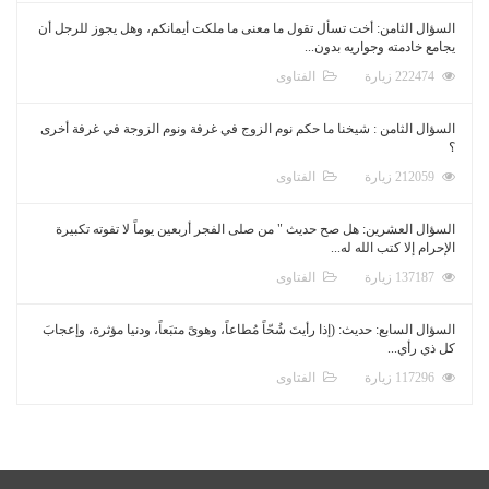
السؤال الثامن: أخت تسأل تقول ما معنى ما ملكت أيمانكم، وهل يجوز للرجل أن
يجامع خادمته وجواريه بدون...
222474 زيارة
الفتاوى
السؤال الثامن : شيخنا ما حكم نوم الزوج في غرفة ونوم الزوجة في غرفة أخرى
؟
212059 زيارة
الفتاوى
السؤال العشرين: هل صح حديث " من صلى الفجر أربعين يوماً لا تفوته تكبيرة
الإحرام إلا كتب الله له...
137187 زيارة
الفتاوى
السؤال السابع: حديث: (إذا رأيتَ شُحّاً مُطاعاً، وهوىً متبَعاً، ودنيا مؤثرة، وإعجابَ
كل ذي رأي...
117296 زيارة
الفتاوى