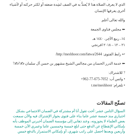
الذي لا يعرف الصلاة هذا لا يُعتدُّ به في الصف لشِدة ضعفه أو لكثر حركته أو لأشياء
أخرى يعرفها الإنسان.
والله تعالى أعلم.
⬅ مجلس فتاوى الجمعة
١٤، ربيع الآخِر، ١٤٤٠ هـ
٢١ – ١٢ – ٢٠١٨ افرنجي
↩ رابط الفتوى: http://meshhoor.com/fatwa/2644/
⬅ خدمة الدرر الحسان من مجالس الشيخ مشهور بن حسن آل سلمان ✍?✍?
? للاشتراك:
• واتس آب: ‎+962-77-675-7052
• تلغرام: t.me/meshhoor
تصفّح المقالات
السؤال الثامن عشر: أخت تقول أنا أم مشتركة في الضمان الاجتماعي بشكل
اختياري منذ خمسة عشر عاما بناء على فتوى بجواز الإشتراك فيه والآن سمعت
بعض العلماء لا يجوزونه، وعند ذهابي إلى مؤسسة الضمان أخبرني الموظف بأنه
بإمكاني الإنقطاع عن الدفع حتى ابلغ خمسة وخمسين عاما وعمري الآن خمسة
وأربعين وبعدها احصل على راتب شهري، أو بإمكاني الاستمرار بالدفع خمس