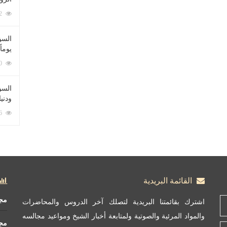
212112 زيارة
السؤ
يوماً
137270 زيارة
السؤا
ودني
117416 زيارة
القائمة البريدية
مج
اشترك بقائمتنا البريدية لتصلك آخر الدروس والمحاضرات
والمواد المرئية والصوتية ولمتابعة أخبار الشيخ ومواعيد مجالسه
مج