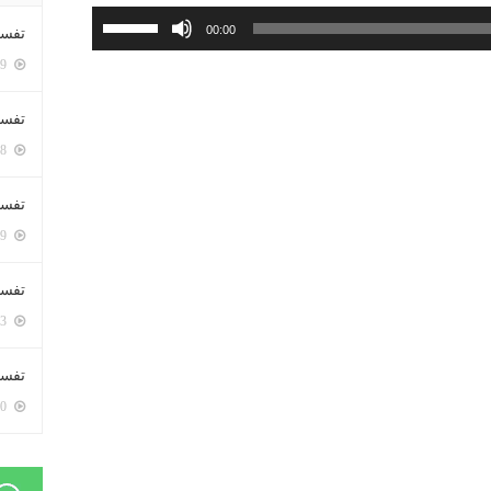
استخدم
00:00
تفسي
مفاتيح
5449 زيارة
الأسهم
أعلى/
تفسي
أسفل
5208 زيارة
لزيادة
أو
تفسير
خفض
5229 زيارة
مستوى
الصوت.
تفسير
5113 زيارة
تفسير 
5230 زيارة