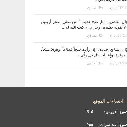
الفتاوى
ال العشرين: هل صح حديث " من صلى الفجر أربعين
 لا تفوته تكبيرة الإحرام إلا كتب الله له...
الفتاوى
ل السابع: حديث: (إذا رأيتَ شُحّاً مُطاعاً، وهوىً متبَعاً،
ا مؤثرة، وإعجابَ كل ذي رأي...
الفتاوى
احصاءات الموقع
موع الدروس:
1516
موع المحاضرات:
200