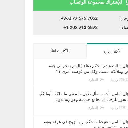
للإشتراك بمجموعة الواتساب
+962 77 675 7052
جال:
+1 202 913 6892
ساء:
الأكثر تفاعلاً
الأكثر زيارة
ال الثالث عشر : حكم دعاء ( اللهم سخر لي جنود
ض وملائكة السماء وكل من فوضته أمري ) ؟
الفتاوى
ال الثامن: أخت تسأل تقول ما معنى ما ملكت أيمانكم،
يجوز للرجل أن يجامع خادمته وجواريه بدون...
الفتاوى
ال الثامن : شيخنا ما حكم نوم الزوج في غرفة ونوم
جة في غرفة أخرى ؟