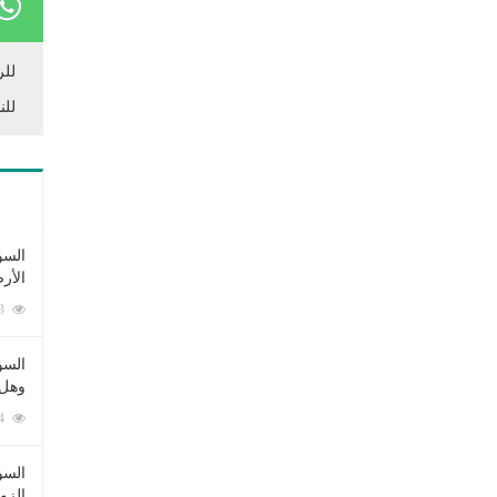
للر
للن
السؤ
الأر
253413 زيارة
السؤ
وهل 
222844 زيارة
السؤ
الزو