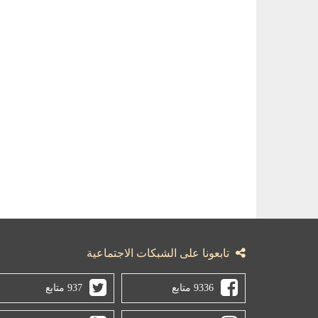
تابعونا على الشبكات الاجتماعية
9336 متابع
937 متابع